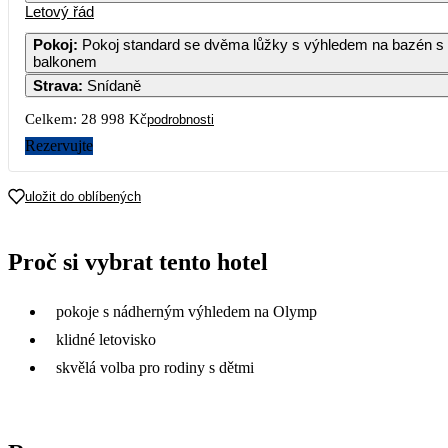
Letový řád
1
2
Pokoj
:
Pokoj standard se dvěma lůžky s výhledem na bazén s
balkonem
3
4
5
6
7
8
9
Strava
:
Snídaně
Celkem:
28 998 Kč
podrobnosti
10
11
12
13
14
15
16
20 29
Rezervujte
17
18
19
20
21
22
23
26 479
22 549
21 939
22 859
20 309
22 749
20 17
uložit do oblíbených
24
25
26
27
28
29
30
22 799
20 709
19 259
18 419
18 459
16 499
14 49
Proč si vybrat tento hotel
31
13 639
pokoje s nádherným výhledem na Olymp
klidné letovisko
skvělá volba pro rodiny s dětmi