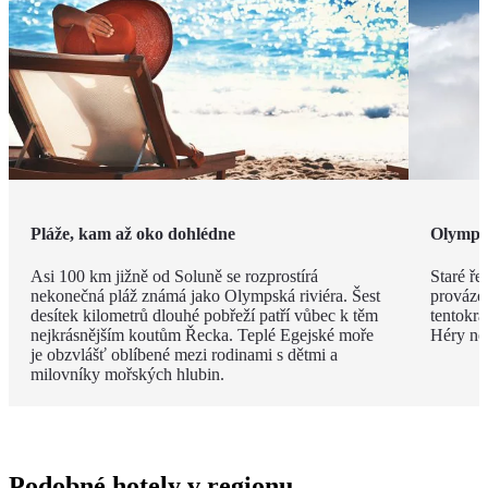
Pláže, kam až oko dohlédne
Olymp
Asi 100 km jižně od Soluně se rozprostírá
Staré ře
nekonečná pláž známá jako Olympská riviéra. Šest
prováze
desítek kilometrů dlouhé pobřeží patří vůbec k těm
tentokrá
nejkrásnějším koutům Řecka. Teplé Egejské moře
Héry neb
je obzvlášť oblíbené mezi rodinami s dětmi a
milovníky mořských hlubin.
Podobné hotely v regionu