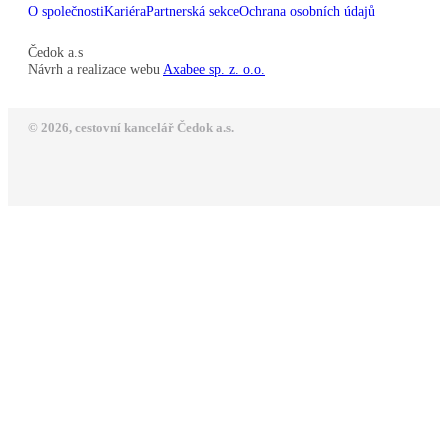
O společnosti
Kariéra
Partnerská sekce
Ochrana osobních údajů
Čedok a.s
Návrh a realizace webu
Axabee sp. z. o.o.
© 2026, cestovní kancelář Čedok a.s.