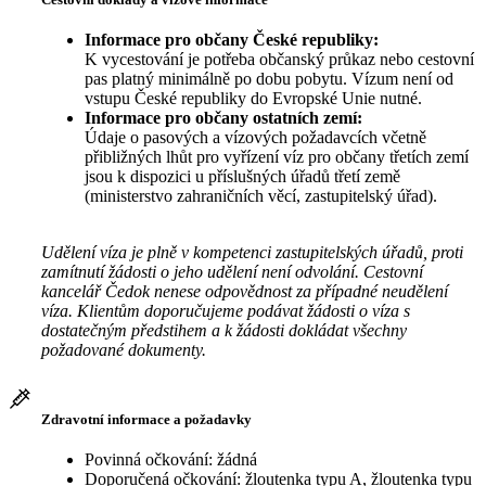
Informace pro občany České republiky:
K vycestování je potřeba občanský průkaz nebo cestovní
pas platný minimálně po dobu pobytu. Vízum není od
vstupu České republiky do Evropské Unie nutné.
Informace pro občany ostatních zemí:
Údaje o pasových a vízových požadavcích včetně
přibližných lhůt pro vyřízení víz pro občany třetích zemí
jsou k dispozici u příslušných úřadů třetí země
(ministerstvo zahraničních věcí, zastupitelský úřad).
Udělení víza je plně v kompetenci zastupitelských úřadů, proti
zamítnutí žádosti o jeho udělení není odvolání. Cestovní
kancelář Čedok nenese odpovědnost za případné neudělení
víza. Klientům doporučujeme podávat žádosti o víza s
dostatečným předstihem a k žádosti dokládat všechny
požadované dokumenty.
Zdravotní informace a požadavky
Povinná očkování: žádná
Doporučená očkování: žloutenka typu A, žloutenka typu