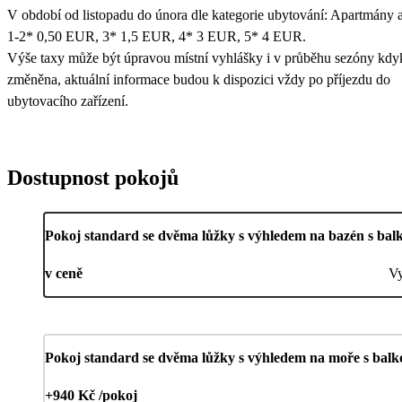
V období od listopadu do února dle kategorie ubytování: Apartmány a
1-2* 0,50 EUR, 3* 1,5 EUR, 4* 3 EUR, 5* 4 EUR.
Výše taxy může být úpravou místní vyhlášky i v průběhu sezóny kdy
změněna, aktuální informace budou k dispozici vždy po příjezdu do
ubytovacího zařízení.
Dostupnost pokojů
Pokoj standard se dvěma lůžky s výhledem na bazén s ba
v ceně
V
Pokoj standard se dvěma lůžky s výhledem na moře s bal
+940 Kč /pokoj