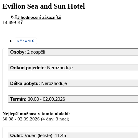
Evilion Sea and Sun Hotel
6.0
3 hodnocení zákazníků
14 499 Kč
Osoby
:
2 dospělí
Odkud pojedete
:
Nerozhoduje
Délka pobytu
:
Nerozhoduje
Termín
:
30.08 - 02.09.2026
Srpen 2026
Nejlepší možnost v tomto období:
30.08
-
02.09.2026
(4 dny, 3 noci)
PO
ÚT
ST
ČT
PÁ
SO
NE
Odlet
:
Vídeň (letiště), 11:45