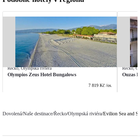
Řecko
,
Olympská riviéra
Řecko
,
Ol
Olympios Zeus Hotel Bungalows
Ouzas L
7 819 Kč
/os.
Dovolená
/
Naše destinace
/
Řecko
/
Olympská riviéra
/
Evilion Sea and S