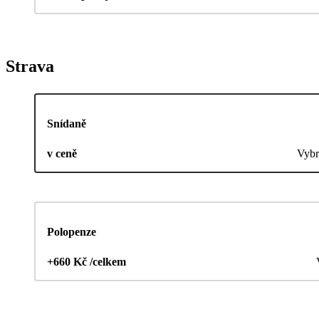
Strava
Snídaně
v ceně
Vybr
Polopenze
+660 Kč /celkem