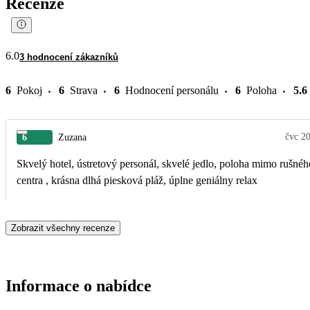
Recenze
6.0
3 hodnocení zákazníků
6
Pokoj
6
Strava
6
Hodnocení personálu
6
Poloha
5.6
čvc 2
6
Zuzana
Skvelý hotel, ústretový personál, skvelé jedlo, poloha mimo rušnéh
centra , krásna dlhá piesková pláž, úplne geniálny relax
Zobrazit všechny recenze
Informace o nabídce