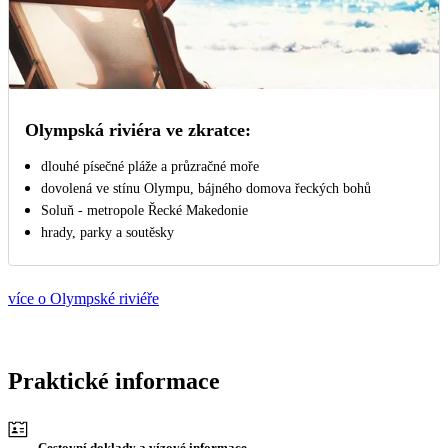
Olympská riviéra ve zkratce:
dlouhé písečné pláže a průzračné moře
dovolená ve stínu Olympu, bájného domova řeckých bohů
Soluň - metropole Řecké Makedonie
hrady, parky a soutěsky
více o Olympské riviéře
Praktické informace
Cestovní doklady a vízové informace