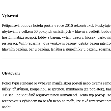
Vybavení
Pětipatrová budova hotelu prošla v roce 2016 rekonstrukcí. Poskytuje
ubytování v celkem 60 pokojích umístěných v hlavní a vedlejší budo
hostům nabízí recepci, lobby s barem, výtah, trezory, kiosek, parkoviš
restauraci, WiFi (zdarma), dva venkovní bazény, dětský bazén integr
hlavním bazénu, bar u bazénu, lehátka a slunečníky u bazénu zdarma.
Ubytování
Pokoj typu standard je vybaven manželskou postelí nebo dvěma samo
lůžky, přistýlkou, koupelnou se sprchou, minibarem (za poplatek), b
TV/sat., individuálně regulovatelnou klimatizací. Tento typ pokoje lze
rezervovat s výhledem na bazén nebo na moře, lze také rezervovat pr
osobu.