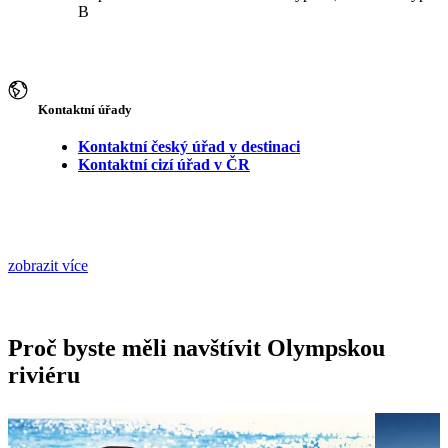
B
Kontaktní úřady
Kontaktní český úřad v destinaci
Kontaktní cizí úřad v ČR
zobrazit více
Proč byste měli navštívit Olympskou
riviéru