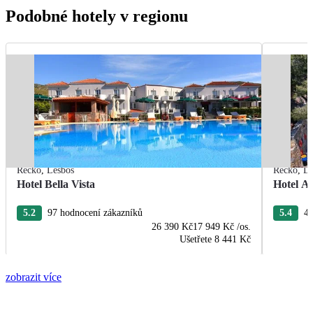
Podobné hotely v regionu
Řecko
,
Lesbos
Řecko
,
Le
Hotel Bella Vista
Hotel A
5.2
97 hodnocení zákazníků
5.4
42
26 390 Kč
17 949 Kč
/os.
Ušetřete
8 441 Kč
zobrazit více