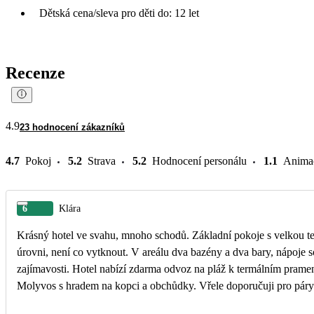
Dětská cena/sleva pro děti do: 12 let
Recenze
4.9
23 hodnocení zákazníků
4.7
Pokoj
5.2
Strava
5.2
Hodnocení personálu
1.1
Anima
6
Klára
Krásný hotel ve svahu, mnoho schodů. Základní pokoje s velkou ter
úrovni, není co vytknout. V areálu dva bazény a dva bary, nápoje so
zajímavosti. Hotel nabízí zdarma odvoz na pláž k termálním pramen
Molyvos s hradem na kopci a obchůdky. Vřele doporučuji pro páry