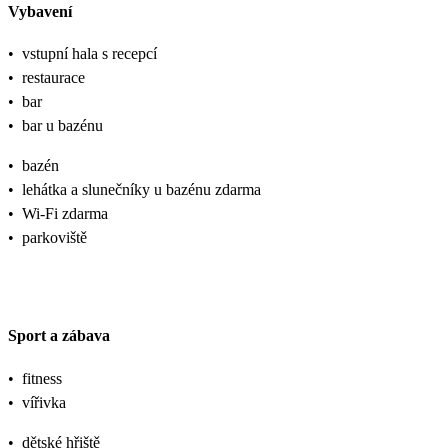
Vybavení
•
vstupní hala s recepcí
•
restaurace
•
bar
•
bar u bazénu
•
bazén
•
lehátka a slunečníky u bazénu zdarma
•
Wi-Fi zdarma
•
parkoviště
Sport a zábava
•
fitness
•
vířivka
•
dětské hřiště