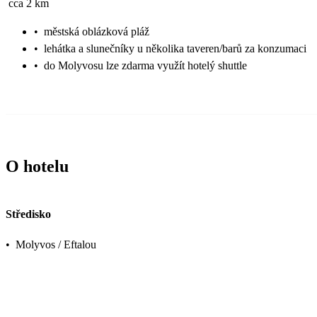
cca 2 km
•
městská oblázková pláž
•
lehátka a slunečníky u několika taveren/barů za konzumaci
•
do Molyvosu lze zdarma využít hotelý shuttle
O hotelu
Středisko
•
Molyvos / Eftalou