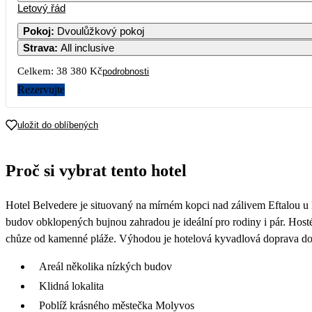
Letový řád
Pokoj
:
Dvoulůžkový pokoj
Strava
:
All inclusive
Celkem:
38 380 Kč
podrobnosti
Rezervujte
uložit do oblíbených
Proč si vybrat tento hotel
Hotel Belvedere je situovaný na mírném kopci nad zálivem Eftalou 
budov obklopených bujnou zahradou je ideální pro rodiny i pár. Hosté 
chůze od kamenné pláže. Výhodou je hotelová kyvadlová doprava do 
Areál několika nízkých budov
Klidná lokalita
Poblíž krásného městečka Molyvos