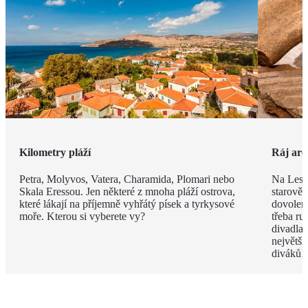
Kilometry pláží
Ráj arc
Petra, Molyvos, Vatera, Charamida, Plomari nebo
Na Lesb
Skala Eressou. Jen některé z mnoha pláží ostrova,
starověk
které lákají na příjemně vyhřátý písek a tyrkysové
dovolené
moře. Kterou si vyberete vy?
třeba ru
divadla
největší
diváků!