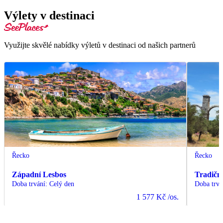
Výlety v destinaci
Využijte skvělé nabídky výletů v destinaci od našich partnerů
Řecko
Řecko
Západní Lesbos
Tradičn
Doba trvání
:
Celý den
Doba trvá
1 577 Kč
/os.