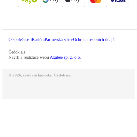
O společnosti
Kariéra
Partnerská sekce
Ochrana osobních údajů
Čedok a.s
Návrh a realizace webu
Axabee sp. z. o.o.
© 2026, cestovní kancelář Čedok a.s.