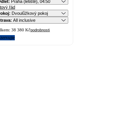
dlet
:
Praha (letiště), 04:50
tový řád
okoj
:
Dvoulůžkový pokoj
trava
:
All inclusive
lkem:
38 380 Kč
podrobnosti
zervujte