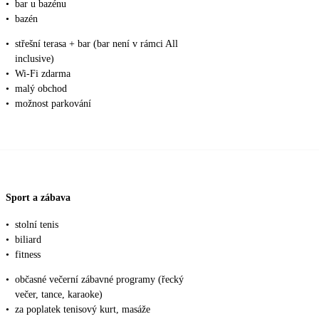
•
bar u bazénu
•
bazén
•
střešní terasa + bar (bar není v rámci All
inclusive)
•
Wi-Fi zdarma
•
malý obchod
•
možnost parkování
Sport a zábava
•
stolní tenis
•
biliard
•
fitness
•
občasné večerní zábavné programy (řecký
večer, tance, karaoke)
•
za poplatek tenisový kurt, masáže