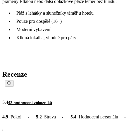
prameny Eftalou nebo další oblázkové pláže téměř bez turistů.
Pláž s lehátky a slunečníky téměř u hotelu
Pouze pro dospělé (16+)
Moderní vybavení
Klidná lokalita, vhodné pro páry
Recenze
5.4
42 hodnocení zákazníků
4.9
Pokoj
5.2
Strava
5.4
Hodnocení personálu