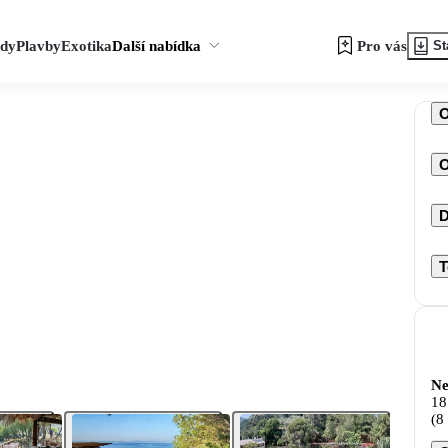
zdy
Plavby
Exotika
Další nabídka
Pro vás
St
O
D
T
Ne
18
(8