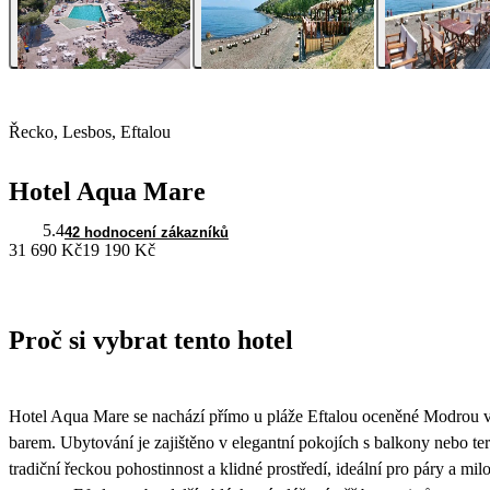
Řecko, Lesbos, Eftalou
Hotel Aqua Mare
5.4
42 hodnocení zákazníků
31 690 Kč
19 190 Kč
Proč si vybrat tento hotel
Hotel Aqua Mare se nachází přímo u pláže Eftalou oceněné Modrou vl
barem. Ubytování je zajištěno v elegantní pokojích s balkony nebo te
tradiční řeckou pohostinnost a klidné prostředí, ideální pro páry a mi