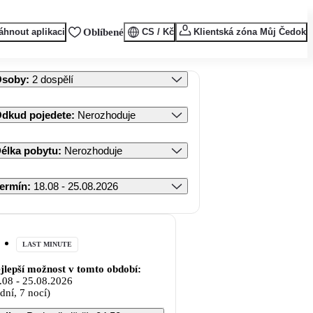
áhnout aplikaci
Oblíbené
CS / Kč
Klientská zóna Můj Čedok
Osoby
:
2 dospělí
dkud pojedete
:
Nerozhoduje
élka pobytu
:
Nerozhoduje
ermín
:
18.08 - 25.08.2026
LAST MINUTE
jlepší možnost v tomto období:
.08
-
25.08.2026
 dní, 7 nocí)