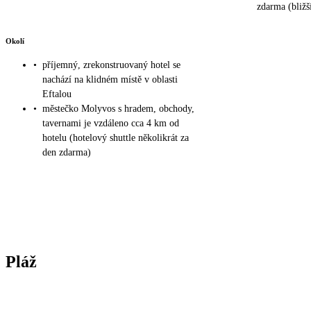
zdarma (bližší
Okolí
•
příjemný, zrekonstruovaný hotel se
nachází na klidném místě v oblasti
Eftalou
•
městečko Molyvos s hradem, obchody,
tavernami je vzdáleno cca 4 km od
hotelu (hotelový shuttle několikrát za
den zdarma)
Pláž