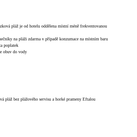
ázková pláž je od hotelu oddělena místní méně frekventovanou
unečníky na pláži zdarma v případě konzumace na místním baru
za poplatek
e obuv do vody
ová pláž bez plážového servisu a horké prameny Eftalou