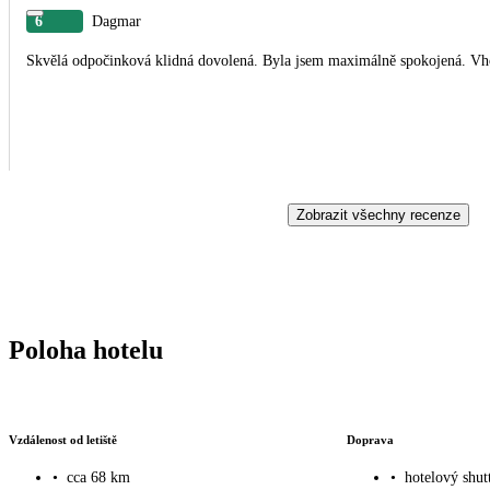
6
Dagmar
Skvělá odpočinková klidná dovolená. Byla jsem maximálně spokojená. Vhod
Zobrazit všechny recenze
Poloha hotelu
Vzdálenost od letiště
Doprava
•
cca 68 km
•
hotelový shut