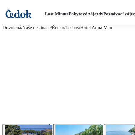
Last Minute
Pobytové zájezdy
Poznávací záje
více fotografií (19)
Dovolená
/
Naše destinace
/
Řecko
/
Lesbos
/
Hotel Aqua Mare