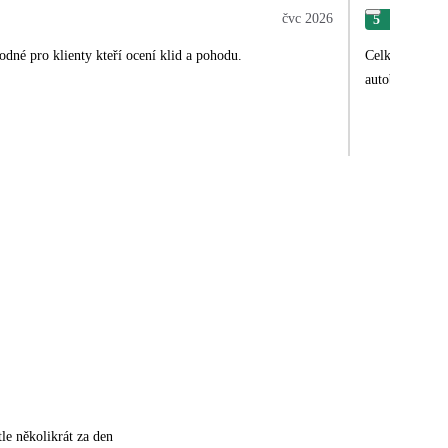
čvc 2026
5
Jan
né pro klienty kteří ocení klid a pohodu.
Celkově jsme b
autobusem. Náv
tle několikrát za den