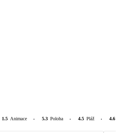
1.5
Animace
5.3
Poloha
4.5
Pláž
4.6
Atrakce