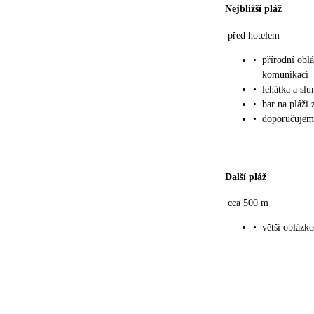
Nejbližší pláž
před hotelem
•
přírodní obl
komunikací
•
lehátka a sl
•
bar na pláži 
•
doporučujem
Další pláž
cca 500 m
•
větší oblázk