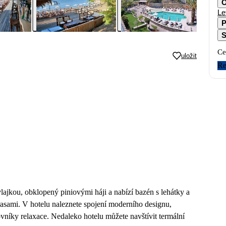
O
Le
P
S
Ce
uložit
Re
ajkou, obklopený piniovými háji a nabízí bazén s lehátky a
rasami. V hotelu naleznete spojení moderního designu,
lovníky relaxace. Nedaleko hotelu můžete navštívit termální