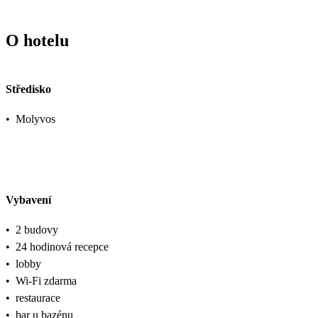
O hotelu
Středisko
•
Molyvos
Vybavení
•
2 budovy
•
24 hodinová recepce
•
lobby
•
Wi-Fi zdarma
•
restaurace
•
bar u bazénu