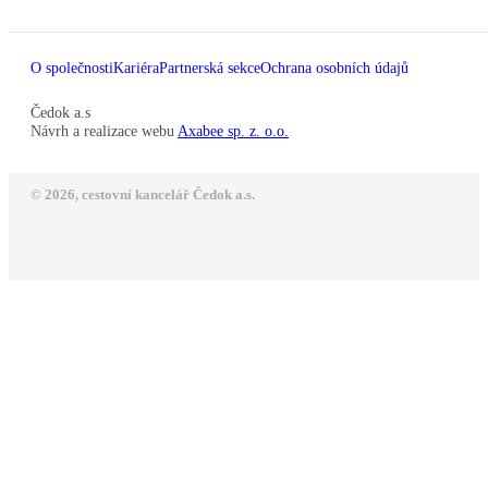
O společnosti
Kariéra
Partnerská sekce
Ochrana osobních údajů
Čedok a.s
Návrh a realizace webu
Axabee sp. z. o.o.
© 2026, cestovní kancelář Čedok a.s.