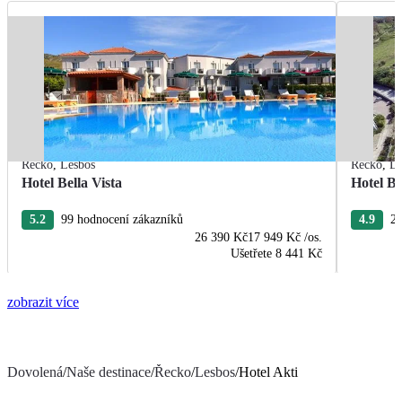
Řecko
,
Lesbos
Řecko
,
Le
Hotel Bella Vista
Hotel B
5.2
99 hodnocení zákazníků
4.9
23
26 390 Kč
17 949 Kč
/os.
Ušetřete
8 441 Kč
zobrazit více
Dovolená
/
Naše destinace
/
Řecko
/
Lesbos
/
Hotel Akti