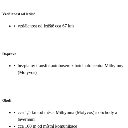
Vzdálenost od letiště
•
vzdálenost od letiště cca 67 km
Doprava
•
bezplatný transfer autobusem z hotelu do centra Mithymny
(Molyvos)
Okolí
•
cca 1,5 km od města Mithymna (Molyvos) s obchody a
tavernami
•
cca 100 m od místní komunikace