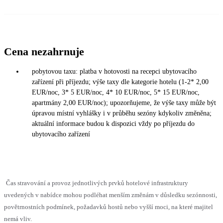
Cena nezahrnuje
pobytovou taxu: platba v hotovosti na recepci ubytovacího
zařízení při příjezdu; výše taxy dle kategorie hotelu (1-2* 2,00
EUR/noc, 3* 5 EUR/noc, 4* 10 EUR/noc, 5* 15 EUR/noc,
apartmány 2,00 EUR/noc); upozorňujeme, že výše taxy může být
úpravou místní vyhlášky i v průběhu sezóny kdykoliv změněna;
aktuální informace budou k dispozici vždy po příjezdu do
ubytovacího zařízení
Čas stravování a provoz jednotlivých prvků hotelové infrastruktury
uvedených v nabídce mohou podléhat menším změnám v důsledku sezónnosti,
povětrnostních podmínek, požadavků hostů nebo vyšší moci, na které majitel
nemá vliv.