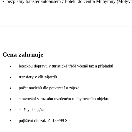
•
bezplatný transfer autobusem z hotelu do centra Mithymny (Molyv
Cena zahrnuje
leteckou dopravu v turistické třídě včetně tax a příplatků
transfery v cíli zájezdů
počet noclehů dle potvrzení o zájezdu
stravování v rozsahu uvedeném u ubytovacího objektu
služby delegáta
pojištění dle zák. č. 159/99 Sb.