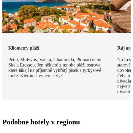
Kilometry pláží
Ráj arc
Petra, Molyvos, Vatera, Charamida, Plomari nebo
Na Lesb
Skala Eressou. Jen některé z mnoha pláží ostrova,
starověk
které lákají na příjemně vyhřátý písek a tyrkysové
dovolené
moře. Kterou si vyberete vy?
třeba ru
divadla
největší
diváků!
Podobné hotely v regionu