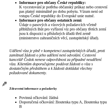
Informace pro občany České republiky:
K vycestování je potřeba občanský průkaz nebo cestovní
pas platný minimálně po dobu pobytu. Vízum není od
vstupu České republiky do Evropské unie nutné.
Informace pro občany ostatních zemí:
Údaje o pasových a vízových požadavcích včetně
přibližných lhůt pro vyřízení víz pro občany třetích zemí
jsou k dispozici u příslušných úřadů třetí země
(ministerstvo zahraničních věcí, zastupitelský úřad).
Udělení víza je plně v kompetenci zastupitelských úřadů, proti
zamítnutí žádosti o jeho udělení není odvolání. Cestovní
kancelář Čedok nenese odpovědnost za případné neudělení
víza. Klientům doporučujeme podávat žádosti o víza s
dostatečným předstihem a k žádosti dokládat všechny
požadované dokumenty.
Zdravotní informace a požadavky
Povinná očkování: žádná
Doporučená očkování: žloutenka typu A, žloutenka typu
B