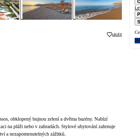
O
Le
P
S
Ce
uložit
Re
ressos, obklopený bujnou zelení a dvěma bazény. Nabízí
laxaci na pláži nebo v zahradách. Stylové ubytování zahrnuje
ství a nezapomenutelných zážitků.