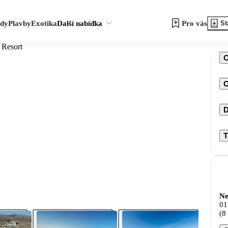
zdy
Plavby
Exotika
Další nabídka
Pro vás
St
 Resort
O
D
T
Ne
01
(8