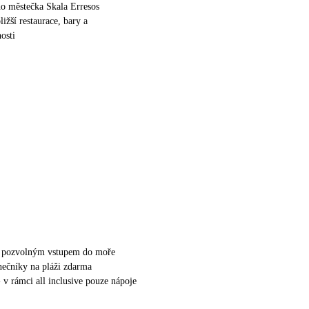
o městečka Skala Erresos
ižší restaurace, bary a
osti
 s pozvolným vstupem do moře
unečníky na pláži zdarma
 v rámci all inclusive pouze nápoje