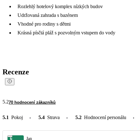
Rozlehlý hotelový komplex nízkých budov
Udržovaná zahrada s bazénem
Vhodné pro rodiny s dětmi
Krásná písčtá pláž s pozvolným vstupem do vody
Recenze
5.2
70 hodnocení zákazníků
5.1
Pokoj
5.4
Strava
5.2
Hodnocení personálu
6
Jan