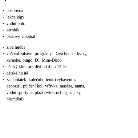
•
posilovna
•
lekce jógy
•
vodní pólo
•
aerobik
•
plážový volejbal
•
živá hudba
•
večerní zábavní programy - živá hudba, kvízy,
karaoke, bingo, DJ, Mini-Disco
•
dětský klub pro děti od 4 do 12 let
•
dětské hřiště
•
za poplatek: kulečník, tenis (vybavení za
depozit), půjčení kol, vířivka, masáže, sauna,
vodní sporty na pláži (windsurfing, kajaky,
plachtění)