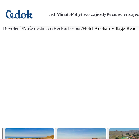
Last Minute
Pobytové zájezdy
Poznávací záje
více fotografií (37)
Dovolená
/
Naše destinace
/
Řecko
/
Lesbos
/
Hotel Aeolian Village Beach