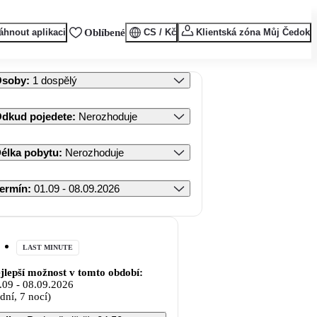
áhnout aplikaci
Oblíbené
CS / Kč
Klientská zóna Můj Čedok
Osoby
:
1 dospělý
dkud pojedete
:
Nerozhoduje
élka pobytu
:
Nerozhoduje
ermín
:
01.09 - 08.09.2026
LAST MINUTE
jlepší možnost v tomto období:
.09
-
08.09.2026
 dní, 7 nocí)