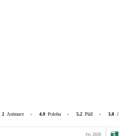
2
Animace
4.9
Poloha
5.2
Pláž
3.8
Atrakce v
čvc 2026
6
Jarm