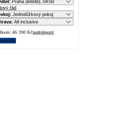
dlet
:
Praha (letiště), 04:50
tový řád
okoj
:
Jednolůžkový pokoj
trava
:
All inclusive
lkem:
46 390 Kč
podrobnosti
zervujte