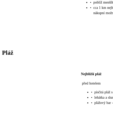
•
poblíž menšíh
•
cca 1 km nejbl
nákupní možn
Pláž
Nejbližší pláž
před hotelem
•
písčitá pláž
•
lehátka a sl
•
plážový bar -