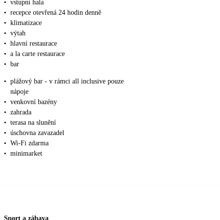
•
vstupní hala
•
recepce otevřená 24 hodin denně
•
klimatizace
•
výtah
•
hlavní restaurace
•
a la carte restaurace
•
bar
•
plážový bar - v rámci all inclusive pouze
nápoje
•
venkovní bazény
•
zahrada
•
terasa na slunění
•
úschovna zavazadel
•
Wi-Fi zdarma
•
minimarket
Sport a zábava