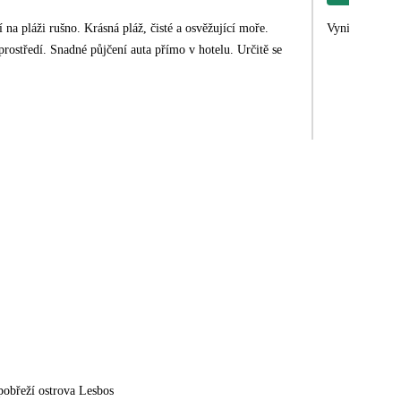
na pláži rušno. Krásná pláž, čisté a osvěžující moře.
Vynikající záj
prostředí. Snadné půjčení auta přímo v hotelu. Určitě se
pobřeží ostrova Lesbos