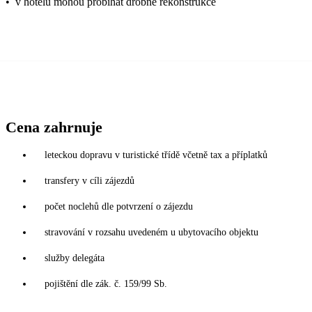
•
v hotelu mohou probíhat drobné rekonstrukce
Cena zahrnuje
leteckou dopravu v turistické třídě včetně tax a příplatků
transfery v cíli zájezdů
počet noclehů dle potvrzení o zájezdu
stravování v rozsahu uvedeném u ubytovacího objektu
služby delegáta
pojištění dle zák. č. 159/99 Sb.