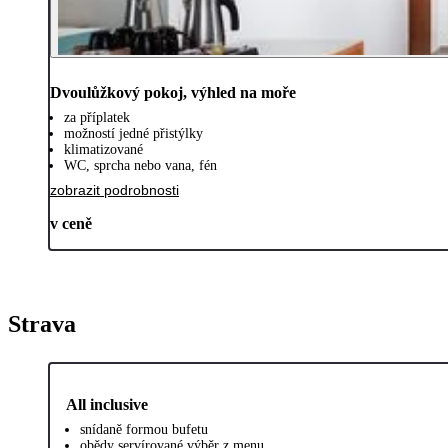
Dvoulůžkový pokoj, výhled na moře
za příplatek
možností jedné přistýlky
klimatizované
WC, sprcha nebo vana, fén
zobrazit podrobnosti
v ceně
Strava
All inclusive
snídaně formou bufetu
obědy servírované výběr z menu