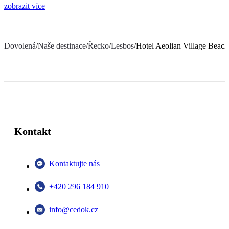
zobrazit více
Dovolená
/
Naše destinace
/
Řecko
/
Lesbos
/
Hotel Aeolian Village Beach
Kontakt
Kontaktujte nás
+420 296 184 910
info@cedok.cz