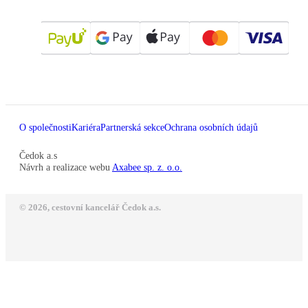
O společnosti
Kariéra
Partnerská sekce
Ochrana osobních údajů
Čedok a.s
Návrh a realizace webu
Axabee sp. z. o.o.
© 2026, cestovní kancelář Čedok a.s.