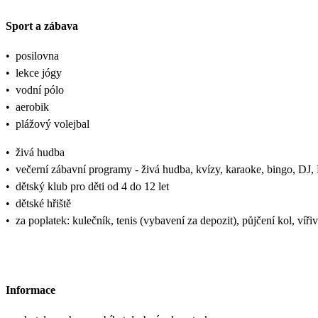
Sport a zábava
•
posilovna
•
lekce jógy
•
vodní pólo
•
aerobik
•
plážový volejbal
•
živá hudba
•
večerní zábavní programy - živá hudba, kvízy, karaoke, bingo, DJ,
•
dětský klub pro děti od 4 do 12 let
•
dětské hřiště
•
za poplatek: kulečník, tenis (vybavení za depozit), půjčení kol, víř
Informace