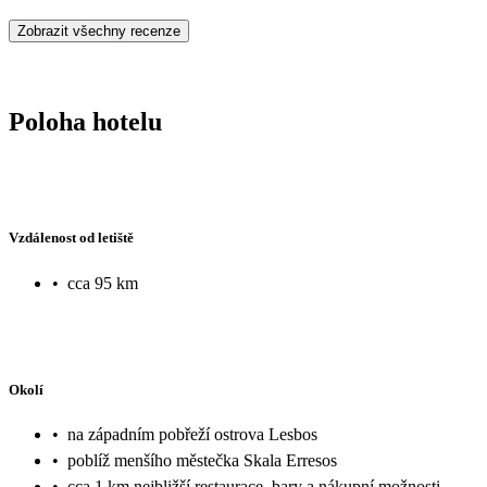
Zobrazit všechny recenze
Poloha hotelu
Vzdálenost od letiště
•
cca 95 km
Okolí
•
na západním pobřeží ostrova Lesbos
•
poblíž menšího městečka Skala Erresos
•
cca 1 km nejbližší restaurace, bary a nákupní možnosti