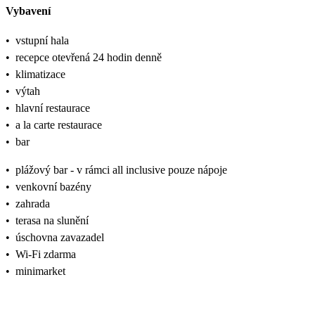
Vybavení
•
vstupní hala
•
recepce otevřená 24 hodin denně
•
klimatizace
•
výtah
•
hlavní restaurace
•
a la carte restaurace
•
bar
•
plážový bar - v rámci all inclusive pouze nápoje
•
venkovní bazény
•
zahrada
•
terasa na slunění
•
úschovna zavazadel
•
Wi-Fi zdarma
•
minimarket