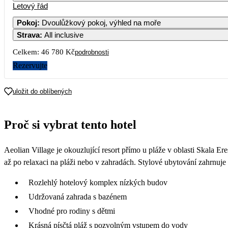
Letový řád
Pokoj
:
Dvoulůžkový pokoj, výhled na moře
Strava
:
All inclusive
Celkem:
46 780 Kč
podrobnosti
Rezervujte
uložit do oblíbených
Proč si vybrat tento hotel
Aeolian Village je okouzlující resort přímo u pláže v oblasti Skala Er
až po relaxaci na pláži nebo v zahradách. Stylové ubytování zahrnuje
Rozlehlý hotelový komplex nízkých budov
Udržovaná zahrada s bazénem
Vhodné pro rodiny s dětmi
Krásná písčtá pláž s pozvolným vstupem do vody