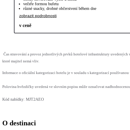
večeře formou bufetu
různé snacky, drobné občerstvení během dne
zobrazit podrobnosti
v ceně
Čas stravování a provoz jednotlivých prvků hotelové infrastruktury uvedenýc
které majitel nemá vliv.
Informace o oficiální kategorizaci hotelu je v souladu s kategorizací používanou 
Polovina hvězdičky uvedená ve slovním popisu může označovat nadhodnocenou n
Kód nabídky:
MJT2AEO
O destinaci