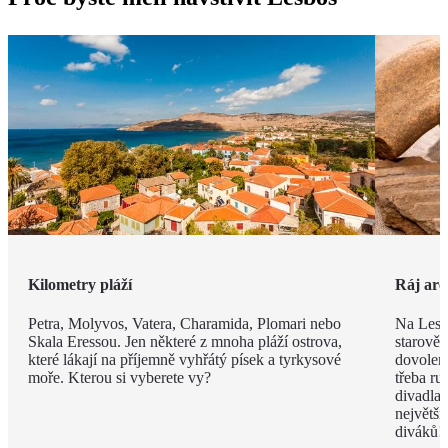
Kilometry pláží
Ráj arc
Petra, Molyvos, Vatera, Charamida, Plomari nebo
Na Lesb
Skala Eressou. Jen některé z mnoha pláží ostrova,
starověk
které lákají na příjemně vyhřátý písek a tyrkysové
dovolené
moře. Kterou si vyberete vy?
třeba ru
divadla
největší
diváků!