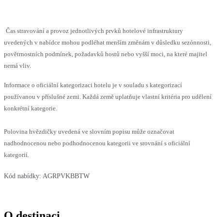
Čas stravování a provoz jednotlivých prvků hotelové infrastruktury
uvedených v nabídce mohou podléhat menším změnám v důsledku sezónnosti,
povětrnostních podmínek, požadavků hostů nebo vyšší moci, na které majitel
nemá vliv.
Informace o oficiální kategorizaci hotelu je v souladu s kategorizací
používanou v příslušné zemi. Každá země uplatňuje vlastní kritéria pro udělení
konkrétní kategorie.
Polovina hvězdičky uvedená ve slovním popisu může označovat
nadhodnocenou nebo podhodnocenou kategorii ve srovnání s oficiální
kategorií.
Kód nabídky:
AGRPVKBBTW
O destinaci