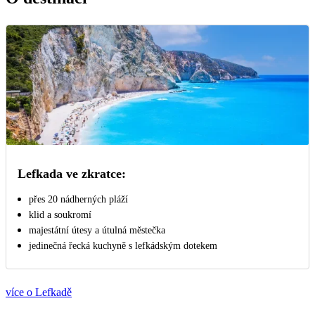
Lefkada ve zkratce:
přes 20 nádherných pláží
klid a soukromí
majestátní útesy a útulná městečka
jedinečná řecká kuchyně s lefkádským dotekem
více o Lefkadě