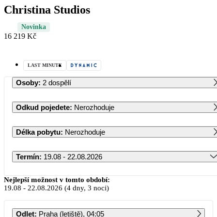
Christina Studios
Novinka
16 219 Kč
LAST MINUTE
Osoby
:
2 dospělí
Odkud pojedete
:
Nerozhoduje
Délka pobytu
:
Nerozhoduje
Termín
:
19.08 - 22.08.2026
Srpen 2026
Nejlepší možnost v tomto období:
19.08
-
22.08.2026
(4 dny, 3 noci)
PO
ÚT
ST
ČT
PÁ
SO
NE
Odlet
:
Praha (letiště), 04:05