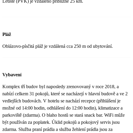
Letiště (PVK) je vzdáleno přibližně 25 km.
Pláž
Oblázovo-písčitá pláž je vzdálená cca 250 m od ubytování.
Vybavení
Komplex tří budov byl naposledy zrenovovaný v roce 2018, a
nabízí celkem 31 pokojů, které se nacházejí v hlavní budově a ve 2
vedlejších budovách. V hotelu se nachází recepce (přihlášení je
možné od 14:00 hodin, odhlášení do 12:00 hodin), klimatizace a
parkoviště (zdarma). O blaho hostů se stará snack bar. WiFi může
být používán za poplatek. Úklid pokojů a pokojový servis jsou
zdarma. Služba praní prádla a služba žehlení prádla jsou za