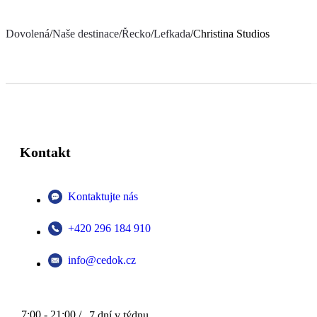
Dovolená
/
Naše destinace
/
Řecko
/
Lefkada
/
Christina Studios
Kontakt
Kontaktujte nás
+420 296 184 910
info@cedok.cz
7:00 - 21:00 /
7 dní v týdnu