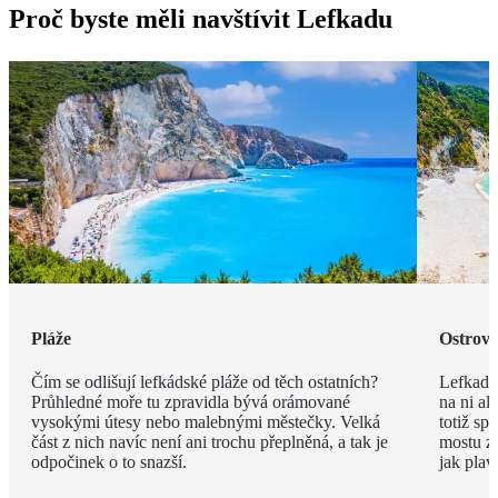
Proč byste měli navštívit Lefkadu
Pláže
Ostrov 
Čím se odlišují lefkádské pláže od těch ostatních?
Lefkada 
Průhledné moře tu zpravidla bývá orámované
na ni al
vysokými útesy nebo malebnými městečky. Velká
totiž sp
část z nich navíc není ani trochu přeplněná, a tak je
mostu zv
odpočinek o to snazší.
jak plav