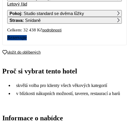
Letový řád
1
2
Pokoj
:
Studio standard se dvěma lůžky
Strava
:
Snídaně
3
4
5
6
7
8
9
Celkem:
32 438 Kč
podrobnosti
10
11
12
13
14
15
16
Rezervujte
17
18
19
20
21
22
23
uložit do oblíbených
16 219
17 729
20 149
24
25
26
27
28
29
30
Proč si vybrat tento hotel
14 289
31
skvělá volba pro klienty všech věkových kategorií
v blízkosti nákupních možností, taveren, restaurací a barů
Informace o nabídce