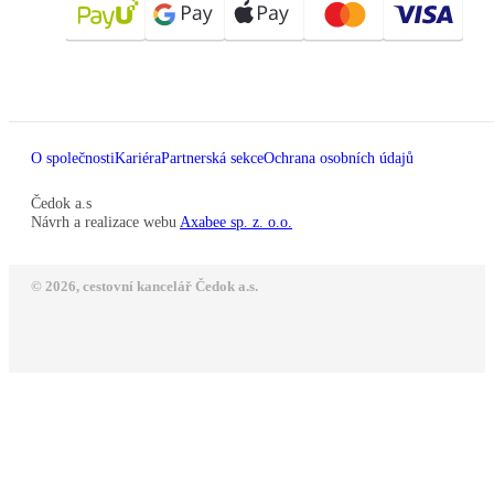
O společnosti
Kariéra
Partnerská sekce
Ochrana osobních údajů
Čedok a.s
Návrh a realizace webu
Axabee sp. z. o.o.
© 2026, cestovní kancelář Čedok a.s.