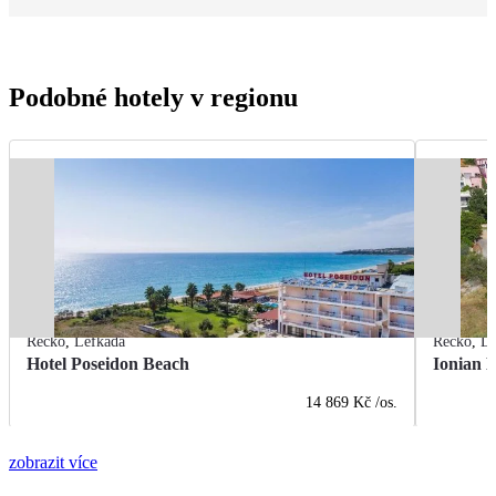
Podobné hotely v regionu
Řecko
,
Lefkada
Řecko
,
Le
Hotel Poseidon Beach
Ionian B
14 869 Kč
/os.
zobrazit více