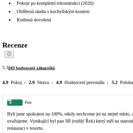
Pokoje po kompletní rekonstrukci (2026)
Oblíbená studia s kuchyňským koutem
Rodinná dovolená
Recenze
5.3
243 hodnocení zákazníků
4.9
Pokoj
2.9
Strava
4.9
Hodnocení personálu
5.2
Poloha
6
Petr
Byli jsme spokojeni na 100%, nikdy nechceme jet na stejné místo, a
uvažujeme. Vynikající byl pan Jiří (rodilý Řek) který měl na staros
restauraci v resortu.