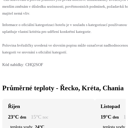
menším změnám v důsledku sezónnosti, povětrnostních podmínek, požadavků hos
majitel nemá vliv.
Informace o oficiální kategorizaci hotelu je v souladu s kategorizací používanou
uplatňuje vlastní kritéria pro udělení konkrétní kategorie.
Polovina hvězdičky uvedená ve slovním popisu může označovat nadhodnocen
kategorii ve srovnání s oficiální kategorií.
Kód nabídky:
CHQ2SOF
Průměrné teploty - Řecko, Kréta, Chania
Říjen
Listopad
23
°C
15
°C
19
°C
1
den
noc
den
teplota vody
24°C
teplota vody