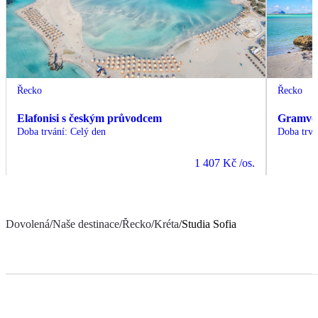
Řecko
Řecko
Elafonisi s českým průvodcem
Gramvou
Doba trvání
:
Celý den
Doba trvá
1 407 Kč
/os.
Dovolená
/
Naše destinace
/
Řecko
/
Kréta
/
Studia Sofia