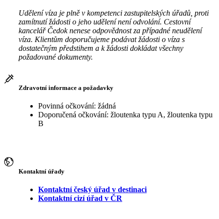
Udělení víza je plně v kompetenci zastupitelských úřadů, proti
zamítnutí žádosti o jeho udělení není odvolání. Cestovní
kancelář Čedok nenese odpovědnost za případné neudělení
víza. Klientům doporučujeme podávat žádosti o víza s
dostatečným předstihem a k žádosti dokládat všechny
požadované dokumenty.
Zdravotní informace a požadavky
Povinná očkování: žádná
Doporučená očkování: žloutenka typu A, žloutenka typu
B
Kontaktní úřady
Kontaktní český úřad v destinaci
Kontaktní cizí úřad v ČR