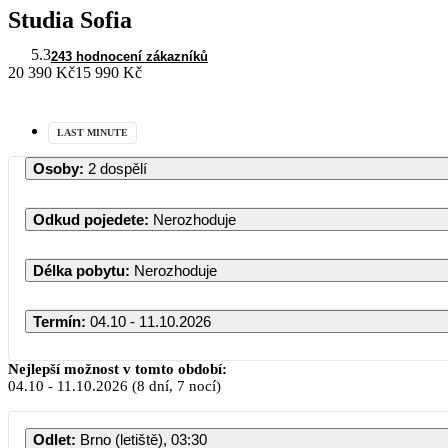
Studia Sofia
5.3
243 hodnocení zákazníků
20 390 Kč
15 990 Kč
LAST MINUTE
Osoby
:
2 dospělí
Odkud pojedete
:
Nerozhoduje
Délka pobytu
:
Nerozhoduje
Termín
:
04.10 - 11.10.2026
Říjen 2026
Nejlepší možnost v tomto období:
04.10
-
11.10.2026
(8 dní, 7 nocí)
PO
ÚT
ST
ČT
PÁ
SO
NE
Odlet
:
Brno (letiště), 03:30