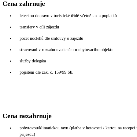
Cena zahrnuje
leteckou dopravu v turistické třídě včetně tax a poplatků
transfery v cíli zájezdu
počet noclehů dle smlouvy o zájezdu
stravování v rozsahu uvedeném u ubytovacího objektu
služby delegáta
pojištění dle zák. č. 159/99 Sb.
Cena nezahrnuje
pobytovou/klimatickou taxu (platba v hotovosti / kartou na recepci 
příjezdu)