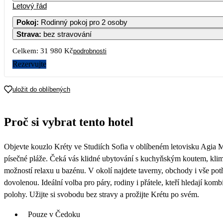
Letový řád
1
2
3
4
15 99
Pokoj
:
Rodinný pokoj pro 2 osoby
Strava
:
bez stravování
5
6
7
8
9
10
11
17 39
Celkem:
31 980 Kč
podrobnosti
12
13
14
15
16
17
18
Rezervujte
19
20
21
22
23
24
25
uložit do oblíbených
26
27
28
29
30
31
Proč si vybrat tento hotel
Objevte kouzlo Kréty ve Studiích Sofia v oblíbeném letovisku Agia M
písečné pláže. Čeká vás klidné ubytování s kuchyňským koutem, klim
možností relaxu u bazénu. V okolí najdete taverny, obchody i vše p
dovolenou. Ideální volba pro páry, rodiny i přátele, kteří hledají kom
polohy. Užijte si svobodu bez stravy a prožijte Krétu po svém.
Pouze v Čedoku