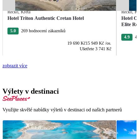
Řecko
,
Kréta
Řecko
,
Kr
Hotel Triton Authentic Cretan Hotel
Hotel O
Elite Re
5.0
269 hodnocení zákazníků
4.9
40
19 690 Kč
15 949 Kč
/os.
Ušetřete
3 741 Kč
zobrazit více
Výlety v destinaci
Využijte skvělé nabídky výletů v destinaci od našich partnerů