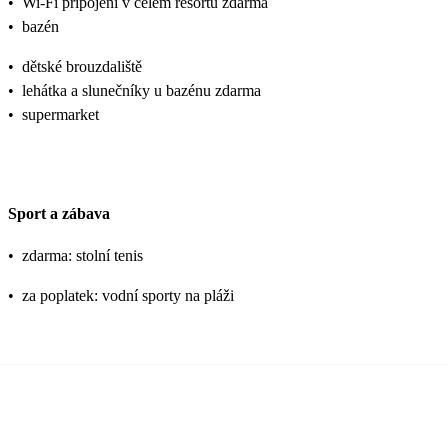
•
Wi-Fi připojení v celém resortu zdarma
•
bazén
•
dětské brouzdaliště
•
lehátka a slunečníky u bazénu zdarma
•
supermarket
Sport a zábava
•
zdarma: stolní tenis
•
za poplatek: vodní sporty na pláži