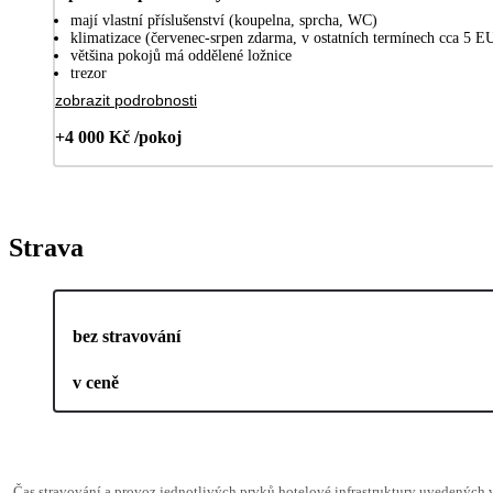
mají vlastní příslušenství (koupelna, sprcha, WC)
klimatizace (červenec-srpen zdarma, v ostatních termínech cca 5 E
většina pokojů má oddělené ložnice
trezor
zobrazit podrobnosti
+4 000 Kč /pokoj
Strava
bez stravování
v ceně
Čas stravování a provoz jednotlivých prvků hotelové infrastruktury uvedených