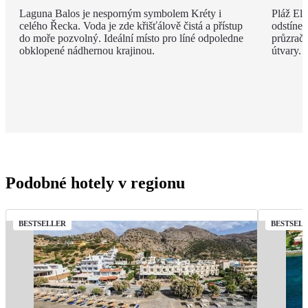
Laguna Balos je nesporným symbolem Kréty i
Pláž Ela
celého Řecka. Voda je zde křišťálově čistá a přístup
odstíne
do moře pozvolný. Ideální místo pro líné odpoledne
průzračn
obklopené nádhernou krajinou.
útvary.
Podobné hotely v regionu
BESTSELLER
BESTSEL