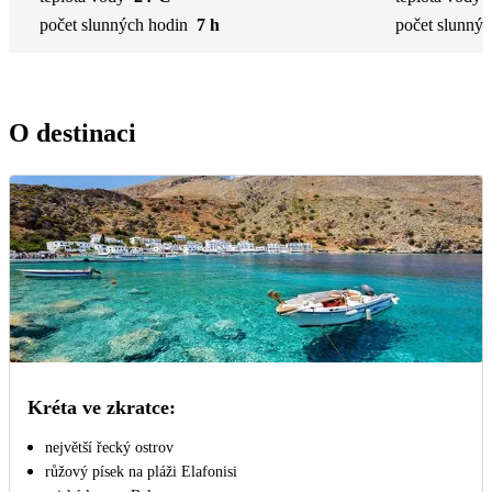
počet slunných hodin
7 h
počet slunnýc
O destinaci
Kréta ve zkratce:
největší řecký ostrov
růžový písek na pláži Elafonisi