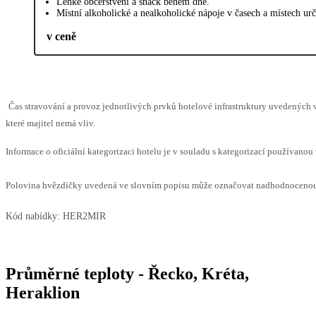
Lehké občerstvení a snack během dne.
Místní alkoholické a nealkoholické nápoje v časech a místech ur
v ceně
Čas stravování a provoz jednotlivých prvků hotelové infrastruktury uvedenýc
které majitel nemá vliv.
Informace o oficiální kategorizaci hotelu je v souladu s kategorizací používanou 
Polovina hvězdičky uvedená ve slovním popisu může označovat nadhodnocenou n
Kód nabídky:
HER2MIR
Průměrné teploty - Řecko, Kréta,
Heraklion