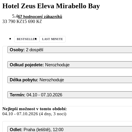
Hotel Zeus Eleva Mirabello Bay
5.4
67 hodnocení zákazníků
33 790 Kč
15 690 Kč
BESTSELLER
LAST MINUTE
Osoby
:
2 dospělí
Odkud pojedete
:
Nerozhoduje
Délka pobytu
:
Nerozhoduje
Termín
:
04.10 - 07.10.2026
Nejlepší možnost v tomto období:
04.10
-
07.10.2026
(4 dny, 3 noci)
Odlet
:
Praha (letiště), 12:00