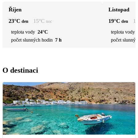
Říjen
Listopad
23
°C
15
°C
19
°C
1
den
noc
den
teplota vody
24°C
teplota vody
počet slunných hodin
7 h
počet slunnýc
O destinaci