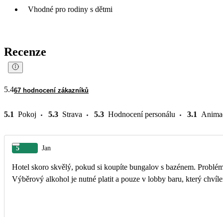
Vhodné pro rodiny s dětmi
Recenze
5.4
67 hodnocení zákazníků
5.1
Pokoj
5.3
Strava
5.3
Hodnocení personálu
3.1
Anima
5
Jan
Hotel skoro skvělý, pokud si koupíte bungalov s bazénem. Problémy
Výběrový alkohol je nutné platit a pouze v lobby baru, který chvíl