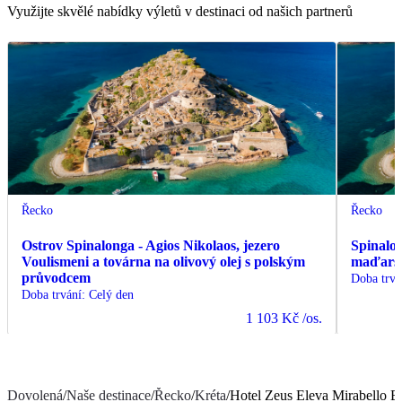
Využijte skvělé nabídky výletů v destinaci od našich partnerů
Řecko
Řecko
Ostrov Spinalonga - Agios Nikolaos, jezero
Spinalo
Voulismeni a továrna na olivový olej s polským
maďars
průvodcem
Doba trvá
Doba trvání
:
Celý den
1 103 Kč
/os.
Dovolená
/
Naše destinace
/
Řecko
/
Kréta
/
Hotel Zeus Eleva Mirabello B