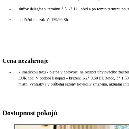
služby delegáta v termínu 3.5. -2.11., před a po tomto termínu pouz
pojištění dle zák. č. 159/99 Sb.
Cena nezahrnuje
klimatickou taxu - platba v hotovosti na recepci ubytovacího zaříz
EUR/noc. V období listopad – březen: 1-2* 0,50 EUR/noc, 3* 1,5
místní vyhlášky i v průběhu sezóny kdykoliv změněna, aktuální inf
Dostupnost pokojů