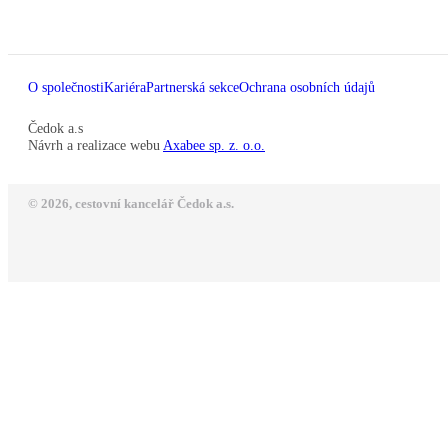
O společnosti
Kariéra
Partnerská sekce
Ochrana osobních údajů
Čedok a.s
Návrh a realizace webu
Axabee sp. z. o.o.
© 2026, cestovní kancelář Čedok a.s.