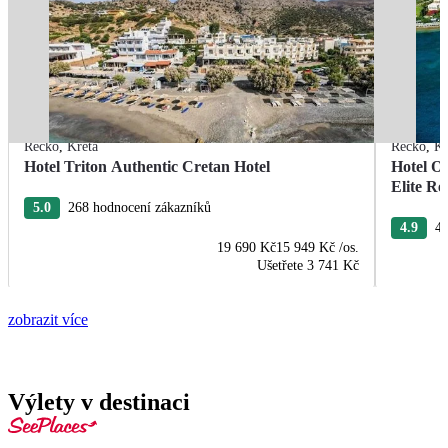
Řecko
,
Kréta
Řecko
,
Kr
Hotel Triton Authentic Cretan Hotel
Hotel O
Elite Re
5.0
268 hodnocení zákazníků
4.9
40
19 690 Kč
15 949 Kč
/os.
Ušetřete
3 741 Kč
zobrazit více
Výlety v destinaci