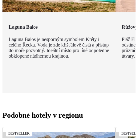
Laguna Balos
Růžový 
Laguna Balos je nesporným symbolem Kréty i
Pláž Ela
celého Řecka. Voda je zde křišťálově čistá a přístup
odstíne
do moře pozvolný. Ideální místo pro líné odpoledne
průzračn
obklopené nádhernou krajinou.
útvary.
Podobné hotely v regionu
BESTSELLER
BESTSEL