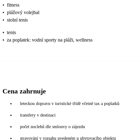
•
fitness
•
plážový volejbal
•
stolní tenis
•
tenis
•
za poplatek: vodní sporty na pláži, wellness
Cena zahrnuje
leteckou dopravu v turistické třídě včetně tax a poplatků
transfery v destinaci
počet noclehů dle smlouvy o zájezdu
stravování v rozsahu uvedeném u ubytovacího objektu