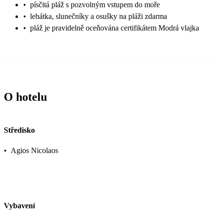
•
písčitá pláž s pozvolným vstupem do moře
•
lehátka, slunečníky a osušky na pláži zdarma
•
pláž je pravidelně oceňována certifikátem Modrá vlajka
O hotelu
Středisko
•
Agios Nicolaos
Vybavení