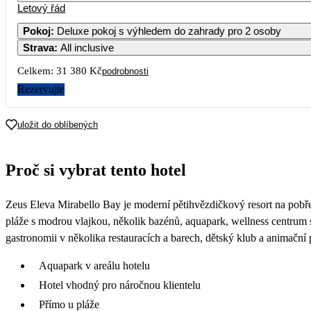
Letový řád
Pokoj
:
Deluxe pokoj s výhledem do zahrady pro 2 osoby
Strava
:
All inclusive
Celkem:
31 380 Kč
podrobnosti
Rezervujte
uložit do oblíbených
Proč si vybrat tento hotel
Zeus Eleva Mirabello Bay je moderní pětihvězdičkový resort na pobř
pláže s modrou vlajkou, několik bazénů, aquapark, wellness centrum se
gastronomii v několika restauracích a barech, dětský klub a animační
Aquapark v areálu hotelu
Hotel vhodný pro náročnou klientelu
Přímo u pláže