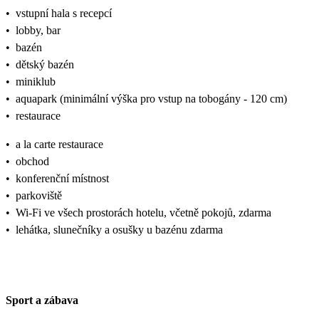
•
vstupní hala s recepcí
•
lobby, bar
•
bazén
•
dětský bazén
•
miniklub
•
aquapark (minimální výška pro vstup na tobogány - 120 cm)
•
restaurace
•
a la carte restaurace
•
obchod
•
konferenční místnost
•
parkoviště
•
Wi-Fi ve všech prostorách hotelu, včetně pokojů, zdarma
•
lehátka, slunečníky a osušky u bazénu zdarma
Sport a zábava