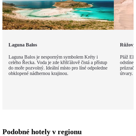
Laguna Balos
Růžový 
Laguna Balos je nesporným symbolem Kréty i
Pláž Ela
celého Řecka. Voda je zde křišťálově čistá a přístup
odstíne
do moře pozvolný. Ideální místo pro líné odpoledne
průzračn
obklopené nádhernou krajinou.
útvary.
Podobné hotely v regionu