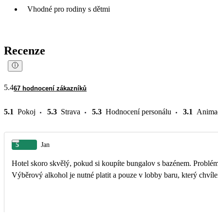
Vhodné pro rodiny s dětmi
Recenze
5.4
67 hodnocení zákazníků
5.1
Pokoj
5.3
Strava
5.3
Hodnocení personálu
3.1
Anima
5
Jan
Hotel skoro skvělý, pokud si koupíte bungalov s bazénem. Problémy
Výběrový alkohol je nutné platit a pouze v lobby baru, který chvíl