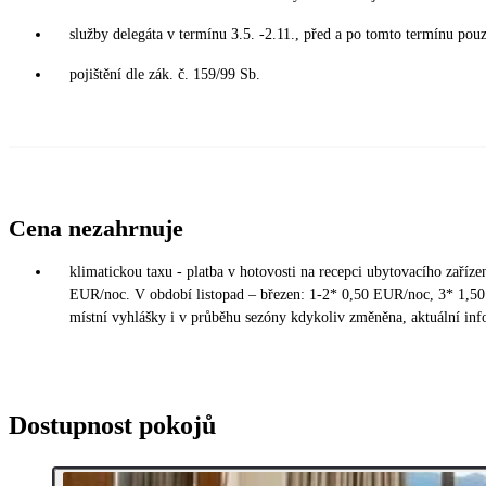
služby delegáta v termínu 3.5. -2.11., před a po tomto termínu pouz
pojištění dle zák. č. 159/99 Sb.
Cena nezahrnuje
klimatickou taxu - platba v hotovosti na recepci ubytovacího zaříz
EUR/noc. V období listopad – březen: 1-2* 0,50 EUR/noc, 3* 1,5
místní vyhlášky i v průběhu sezóny kdykoliv změněna, aktuální inf
Dostupnost pokojů