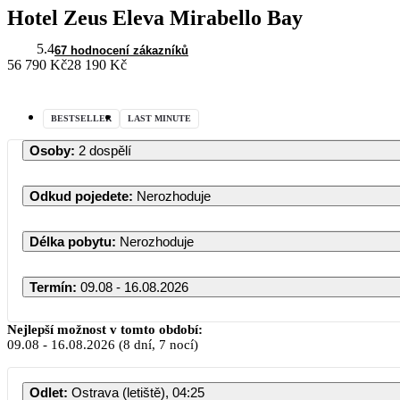
Hotel Zeus Eleva Mirabello Bay
5.4
67 hodnocení zákazníků
56 790 Kč
28 190 Kč
BESTSELLER
LAST MINUTE
Osoby
:
2 dospělí
Odkud pojedete
:
Nerozhoduje
Délka pobytu
:
Nerozhoduje
Termín
:
09.08 - 16.08.2026
Nejlepší možnost v tomto období:
09.08
-
16.08.2026
(8 dní, 7 nocí)
Odlet
:
Ostrava (letiště), 04:25