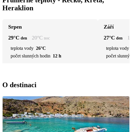
Heraklion
Srpen
Září
29
°C
20
°C
27
°C
1
den
noc
den
teplota vody
26°C
teplota vody
počet slunných hodin
12 h
počet slunnýc
O destinaci