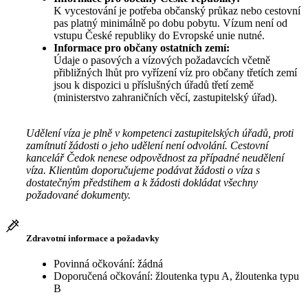
K vycestování je potřeba občanský průkaz nebo cestovní
pas platný minimálně po dobu pobytu. Vízum není od
vstupu České republiky do Evropské unie nutné.
Informace pro občany ostatních zemí:
Údaje o pasových a vízových požadavcích včetně
přibližných lhůt pro vyřízení víz pro občany třetích zemí
jsou k dispozici u příslušných úřadů třetí země
(ministerstvo zahraničních věcí, zastupitelský úřad).
Udělení víza je plně v kompetenci zastupitelských úřadů, proti
zamítnutí žádosti o jeho udělení není odvolání. Cestovní
kancelář Čedok nenese odpovědnost za případné neudělení
víza. Klientům doporučujeme podávat žádosti o víza s
dostatečným předstihem a k žádosti dokládat všechny
požadované dokumenty.
Zdravotní informace a požadavky
Povinná očkování: žádná
Doporučená očkování: žloutenka typu A, žloutenka typu
B