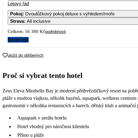
Letový řád
Pokoj
:
Dvoulůžkový pokoj deluxe s výhledem/moře
Strava
:
All inclusive
Celkem:
56 380 Kč
podrobnosti
Rezervujte
uložit do oblíbených
Proč si vybrat tento hotel
Zeus Eleva Mirabello Bay je moderní pětihvězdičkový resort na pobř
pláže s modrou vlajkou, několik bazénů, aquapark, wellness centrum se
gastronomii v několika restauracích a barech, dětský klub a animační
Aquapark v areálu hotelu
Hotel vhodný pro náročnou klientelu
Přímo u pláže