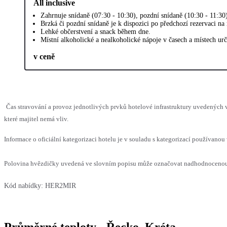
All inclusive
Zahrnuje snídaně (07:30 - 10:30), pozdní snídaně (10:30 - 11:30
Brzká či pozdní snídaně je k dispozici po předchozí rezervaci na 
Lehké občerstvení a snack během dne.
Místní alkoholické a nealkoholické nápoje v časech a místech ur
v ceně
Čas stravování a provoz jednotlivých prvků hotelové infrastruktury uvedenýc
které majitel nemá vliv.
Informace o oficiální kategorizaci hotelu je v souladu s kategorizací používanou 
Polovina hvězdičky uvedená ve slovním popisu může označovat nadhodnocenou n
Kód nabídky:
HER2MIR
Průměrné teploty - Řecko, Kréta,