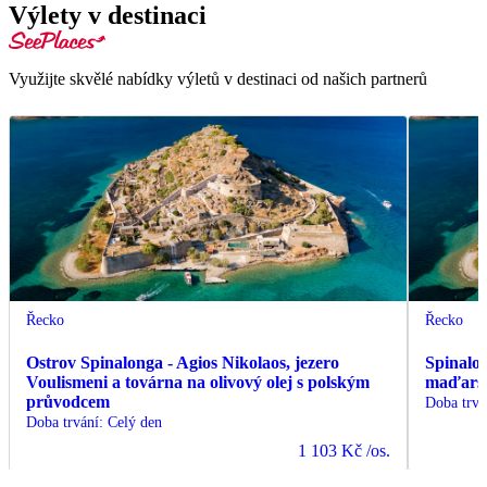
Výlety v destinaci
Využijte skvělé nabídky výletů v destinaci od našich partnerů
Řecko
Řecko
Ostrov Spinalonga - Agios Nikolaos, jezero
Spinalo
Voulismeni a továrna na olivový olej s polským
maďars
průvodcem
Doba trvá
Doba trvání
:
Celý den
1 103 Kč
/os.