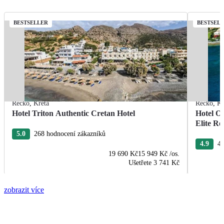
BESTSELLER
BESTSEL
Řecko
,
Kréta
Řecko
,
Kr
Hotel Triton Authentic Cretan Hotel
Hotel O
Elite Re
5.0
268 hodnocení zákazníků
4.9
40
19 690 Kč
15 949 Kč
/os.
Ušetřete
3 741 Kč
zobrazit více