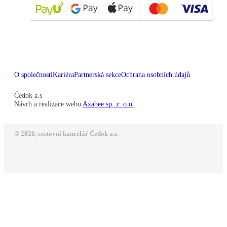
O společnosti
Kariéra
Partnerská sekce
Ochrana osobních údajů
Čedok a.s
Návrh a realizace webu
Axabee sp. z. o.o.
© 2026, cestovní kancelář Čedok a.s.