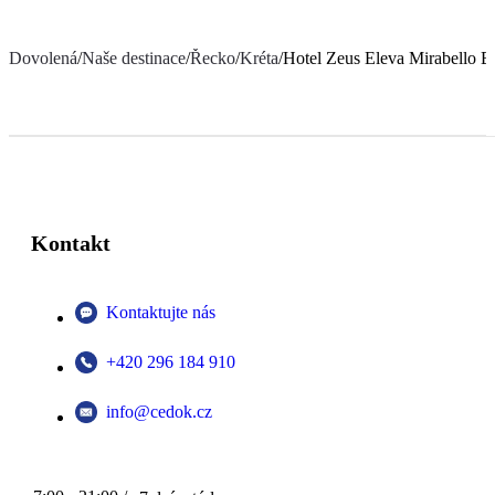
Dovolená
/
Naše destinace
/
Řecko
/
Kréta
/
Hotel Zeus Eleva Mirabello B
Kontakt
Kontaktujte nás
+420 296 184 910
info@cedok.cz