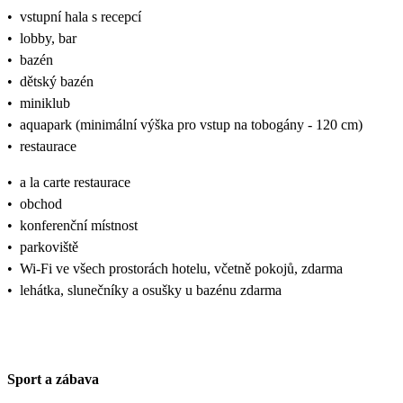
•
vstupní hala s recepcí
•
lobby, bar
•
bazén
•
dětský bazén
•
miniklub
•
aquapark (minimální výška pro vstup na tobogány - 120 cm)
•
restaurace
•
a la carte restaurace
•
obchod
•
konferenční místnost
•
parkoviště
•
Wi-Fi ve všech prostorách hotelu, včetně pokojů, zdarma
•
lehátka, slunečníky a osušky u bazénu zdarma
Sport a zábava