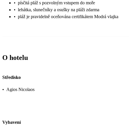
•
písčitá pláž s pozvolným vstupem do moře
•
lehátka, slunečníky a osušky na pláži zdarma
•
pláž je pravidelně oceňována certifikátem Modrá vlajka
O hotelu
Středisko
•
Agios Nicolaos
Vybavení