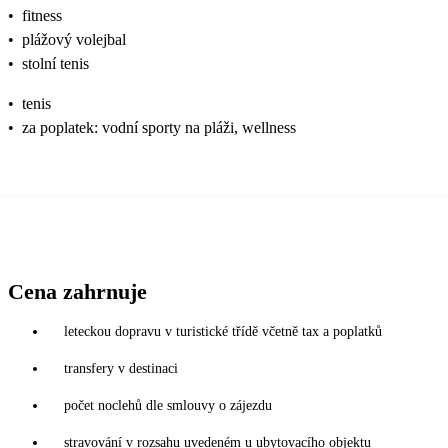
•
fitness
•
plážový volejbal
•
stolní tenis
•
tenis
•
za poplatek: vodní sporty na pláži, wellness
Cena zahrnuje
leteckou dopravu v turistické třídě včetně tax a poplatků
transfery v destinaci
počet noclehů dle smlouvy o zájezdu
stravování v rozsahu uvedeném u ubytovacího objektu