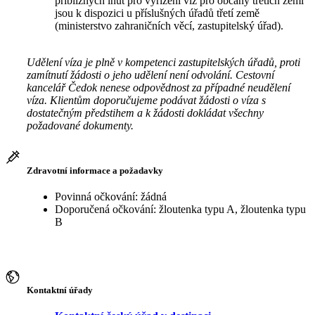
přibližných lhůt pro vyřízení víz pro občany třetích zemí
jsou k dispozici u příslušných úřadů třetí země
(ministerstvo zahraničních věcí, zastupitelský úřad).
Udělení víza je plně v kompetenci zastupitelských úřadů, proti
zamítnutí žádosti o jeho udělení není odvolání. Cestovní
kancelář Čedok nenese odpovědnost za případné neudělení
víza. Klientům doporučujeme podávat žádosti o víza s
dostatečným předstihem a k žádosti dokládat všechny
požadované dokumenty.
Zdravotní informace a požadavky
Povinná očkování: žádná
Doporučená očkování: žloutenka typu A, žloutenka typu
B
Kontaktní úřady