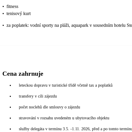
•
fitness
•
tenisový kurt
•
za poplatek: vodní sporty na pláži, aquapark v sousedním hotelu Ste
Cena zahrnuje
leteckou dopravu v turistické třídě včetně tax a poplatků
transfery v cíli zájezdu
počet noclehů dle smlouvy o zájezdu
stravování v rozsahu uvedeném u ubytovacího objektu
služby delegáta v termínu 3.5. -1.11. 2026, před a po tomto termín