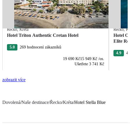
Řecko
,
Kréta
Řecko
,
Kr
Hotel Triton Authentic Cretan Hotel
Hotel O
Elite Re
5.0
269 hodnocení zákazníků
4.9
40
19 690 Kč
15 949 Kč
/os.
Ušetřete
3 741 Kč
zobrazit více
Dovolená
/
Naše destinace
/
Řecko
/
Kréta
/
Hotel Stella Blue