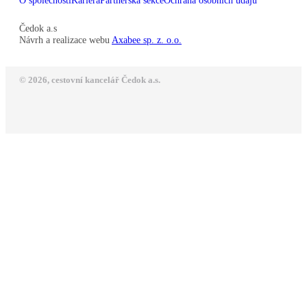
O společnosti
Kariéra
Partnerská sekce
Ochrana osobních údajů
Čedok a.s
Návrh a realizace webu
Axabee sp. z. o.o.
© 2026, cestovní kancelář Čedok a.s.