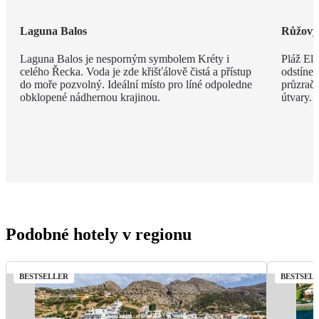
Laguna Balos
Růžový 
Laguna Balos je nesporným symbolem Kréty i
Pláž Ela
celého Řecka. Voda je zde křišťálově čistá a přístup
odstíne
do moře pozvolný. Ideální místo pro líné odpoledne
průzračn
obklopené nádhernou krajinou.
útvary.
Podobné hotely v regionu
BESTSELLER
BESTSEL