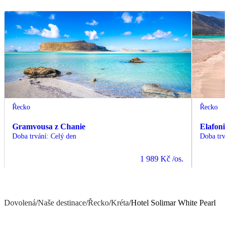
Řecko
Řecko
Gramvousa z Chanie
Elafonis
Doba trvání
:
Celý den
Doba trvá
1 989 Kč
/os.
Dovolená
/
Naše destinace
/
Řecko
/
Kréta
/
Hotel Solimar White Pearl