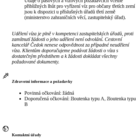
Údaje o pasových a vízových požadavcích včetně
přibližných lhůt pro vyřízení víz pro občany třetích zemí
jsou k dispozici u příslušných úřadů třetí země
(ministerstvo zahraničních věcí, zastupitelský úřad).
Udělení víza je plně v kompetenci zastupitelských úřadů, proti
zamítnutí žádosti o jeho udělení není odvolání. Cestovní
kancelář Čedok nenese odpovědnost za případné neudělení
víza. Klientům doporučujeme podávat žádosti o víza s
dostatečným předstihem a k žádosti dokládat všechny
požadované dokumenty.
Zdravotní informace a požadavky
Povinná očkování: žádná
Doporučená očkování: žloutenka typu A, žloutenka typu
B
Kontaktní úřady