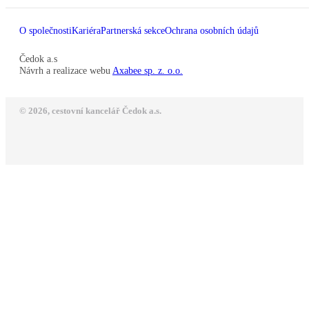
O společnosti
Kariéra
Partnerská sekce
Ochrana osobních údajů
Čedok a.s
Návrh a realizace webu
Axabee sp. z. o.o.
© 2026, cestovní kancelář Čedok a.s.