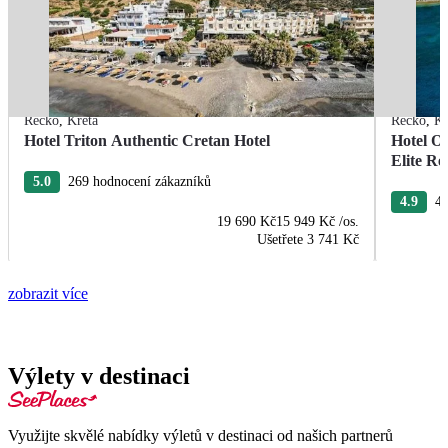
Řecko
,
Kréta
Řecko
,
Kr
Hotel Triton Authentic Cretan Hotel
Hotel O
Elite Re
5.0
269 hodnocení zákazníků
4.9
40
19 690 Kč
15 949 Kč
/os.
Ušetřete
3 741 Kč
zobrazit více
Výlety v destinaci
Využijte skvělé nabídky výletů v destinaci od našich partnerů