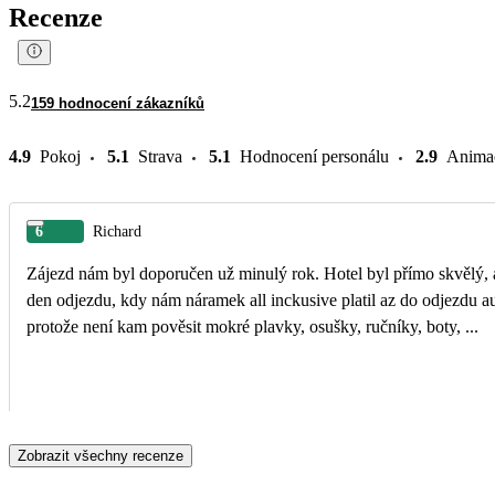
Recenze
5.2
159 hodnocení zákazníků
4.9
Pokoj
5.1
Strava
5.1
Hodnocení personálu
2.9
Anima
6
Richard
Zájezd nám byl doporučen už minulý rok. Hotel byl přímo skvělý, absolutní klid, skvělé jídlo, velmi příjemný personál, zejména všichni barmani a kuchaři. Skvělé služby také v
den odjezdu, kdy nám náramek all inckusive platil az do odjezdu autobusu na letiště. Jediné, co bych hotelu vytknul, je tmabsence jakekoliv šňůry, sušáku nebo alespoň háčků,
protože není kam pověsit mokré plavky, osušky, ručníky, boty, ...
Zobrazit všechny recenze