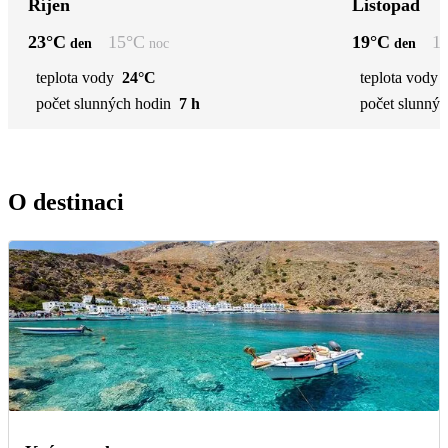
Říjen
Listopad
23
°C
15
°C
19
°C
1
den
noc
den
teplota vody
24°C
teplota vody
počet slunných hodin
7 h
počet slunnýc
O destinaci