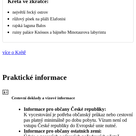
Kréta ve zkratce:
největší řecký ostrov
růžový písek na pláži Elafonisi
rajská laguna Balos
ruiny paláce Knóssos a bájného Minotaurova labyrintu
více o Krétě
Praktické informace
Cestovní doklady a vízové informace
Informace pro občany České republiky:
K vycestování je potřeba občanský průkaz nebo cestovní
pas platný minimálně po dobu pobytu. Vízum není od
vstupu České republiky do Evropské unie nutné.
Informace pro občany ostatních zemí: