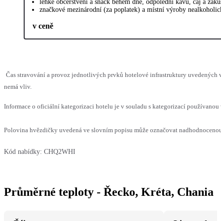
lehké občerstvení a snack během dne, odpolední kávu, čaj a zák
značkové mezinárodní (za poplatek) a místní výroby nealkoholic
v ceně
Čas stravování a provoz jednotlivých prvků hotelové infrastruktury uvedených
nemá vliv.
Informace o oficiální kategorizaci hotelu je v souladu s kategorizací používanou 
Polovina hvězdičky uvedená ve slovním popisu může označovat nadhodnocenou n
Kód nabídky:
CHQ2WHI
Průměrné teploty - Řecko, Kréta, Chania