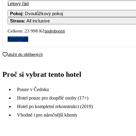
Letový řád
Pokoj
:
Dvoulůžkový pokoj
Strava
:
All inclusive
Celkem:
23 998 Kč
podrobnosti
Rezervujte
uložit do oblíbených
Proč si vybrat tento hotel
Pouze v Čedoku
Hotel pouze pro dospělé osoby (17+)
Hotel po kompletní rekonstrukci (2019)
Vhodné i pro náročnější klienty