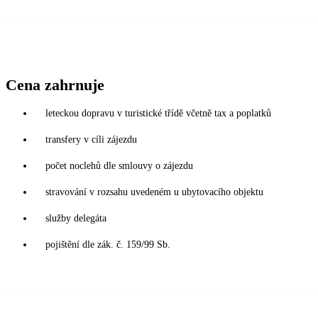
Cena zahrnuje
leteckou dopravu v turistické třídě včetně tax a poplatků
transfery v cíli zájezdu
počet noclehů dle smlouvy o zájezdu
stravování v rozsahu uvedeném u ubytovacího objektu
služby delegáta
pojištění dle zák. č. 159/99 Sb.