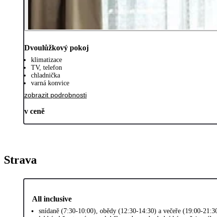
Dvoulůžkový pokoj
klimatizace
TV, telefon
chladnička
varná konvice
zobrazit podrobnosti
v ceně
Strava
All inclusive
snídaně (7:30-10:00), obědy (12:30-14:30) a večeře (19:00-21:3