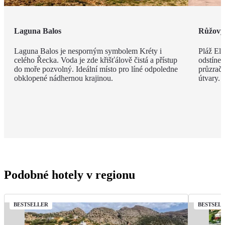
Laguna Balos
Růžový 
Laguna Balos je nesporným symbolem Kréty i
Pláž Ela
celého Řecka. Voda je zde křišťálově čistá a přístup
odstíne
do moře pozvolný. Ideální místo pro líné odpoledne
průzračn
obklopené nádhernou krajinou.
útvary.
Podobné hotely v regionu
BESTSELLER
BESTSEL