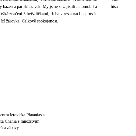
ý bazén a pár skluzavek. My jsme si zajistili automobil a
historické Cha
 týká značení 5 hvězdičkami, třeba v restauraci naprostá
jící žárovka. Celkově spokojenost.
entra letoviska Platanias a
ta Chania s množstvím
arů a zábavy