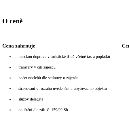
O ceně
Cena zahrnuje
Ce
leteckou dopravu v turistické třídě včetně tax a poplatků
transfery v cíli zájezdu
počet noclehů dle smlouvy o zájezdu
stravování v rozsahu uvedeném u ubytovacího objektu
služby delegáta
pojištění dle zák. č. 159/99 Sb.