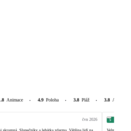
1.8
Animace
4.9
Poloha
3.8
Pláž
3.8
Atrakce v
čvn 2026
5
Mic
 skromná. Slunečníky a lehátka zdarma. Většina lidí na
Velmi hezký, m