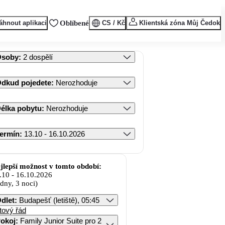
áhnout aplikaci
Oblíbené
CS / Kč
Klientská zóna Můj Čedok
Osoby
:
2 dospělí
dkud pojedete
:
Nerozhoduje
élka pobytu
:
Nerozhoduje
ermín
:
13.10 - 16.10.2026
jlepší možnost v tomto období:
.10
-
16.10.2026
 dny, 3 noci)
dlet
:
Budapešť (letiště), 05:45
tový řád
okoj
:
Family Junior Suite pro 2