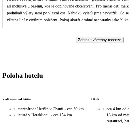
all inclusive u bazénu, kde je doplňované občerstvení. Pro menší děti mělk
podnikali výlety sami po vlastní ose. Nabídku výletů jsme nevyužili. Co se
většina lidí v civilním oblečení. Pokoj akorát drobné nedostatky jako blika
Zobrazit všechny recenze
Poloha hotelu
Vzdálenost od letiště
Okolí
•
mezinárodní letiště v Chanii - cca 30 km
•
cca 4 km od c
•
letiště v Heraklionu - cca 154 km
16 km od měs
restaurací, b