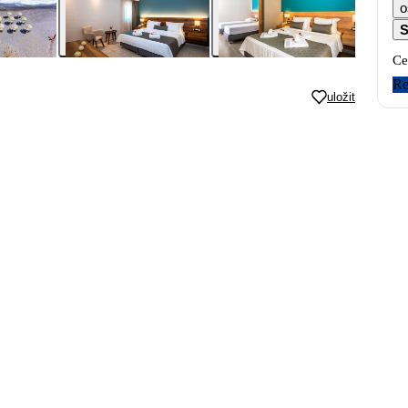
o
S
Ce
Re
uložit