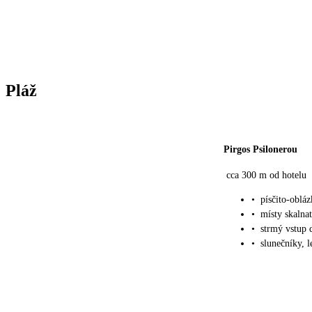
Pláž
Pirgos Psilonerou
cca 300 m od hotelu
•
písčito-oblá
•
místy skalna
•
strmý vstup 
•
slunečníky, 