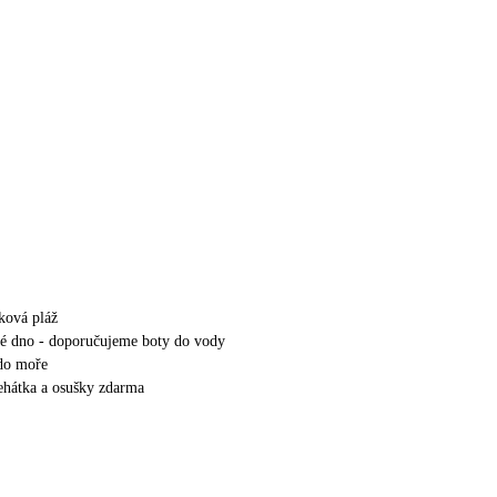
zková pláž
té dno - doporučujeme boty do vody
do moře
lehátka a osušky zdarma