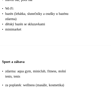
•
Wi-Fi
•
bazén (lehátka, slunečníky a osušky u bazénu
zdarma)
•
dětský bazén se skluzavkami
•
minimarket
Sport a zábava
•
zdarma: aqua gym, miniclub, fitness, stolní
tenis, tenis
•
za poplatek: wellness (masáže, kosmetika)