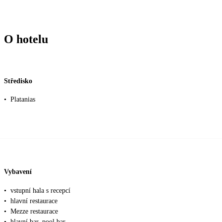
O hotelu
Středisko
•
Platanias
Vybavení
•
vstupní hala s recepcí
•
hlavní restaurace
•
Mezze restaurace
•
hlavní bar, pool bar