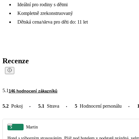
Ideální pro rodiny s dětmi
Kompletně zrekonstruovaný
Dětská cena/sleva pro děti do: 11 let
Recenze
5.1
146 hodnocení zákazníků
5.2
Pokoj
5.1
Strava
5
Hodnocení personálu
5
Martin
Hotel s výborným stravováním. Pláž pod hotelem v podstatě prázdná, velmi