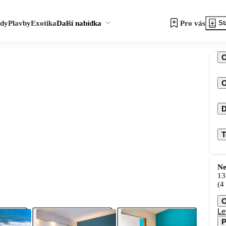
zdy
Plavby
Exotika
Další nabídka
Pro vás
St
O
D
T
Ne
13
(4
O
Le
P