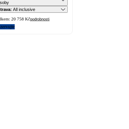
soby
trava
:
All inclusive
lkem:
20 758 Kč
podrobnosti
zervujte