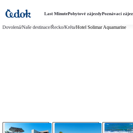
Last Minute
Pobytové zájezdy
Poznávací záje
více fotografií (24)
Dovolená
/
Naše destinace
/
Řecko
/
Kréta
/
Hotel Solimar Aquamarine