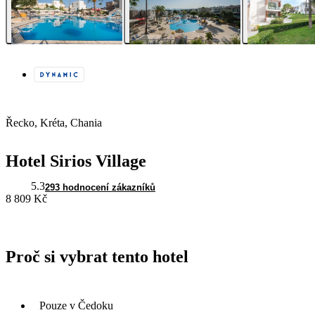
Řecko, Kréta, Chania
Hotel Sirios Village
5.3
293 hodnocení zákazníků
8 809 Kč
Proč si vybrat tento hotel
Pouze v Čedoku