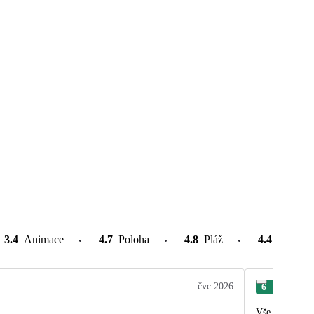
3.4
Animace
4.7
Poloha
4.8
Pláž
4.4
Atrakce
čvc 2026
6
Jiří
Vše bylo dle n