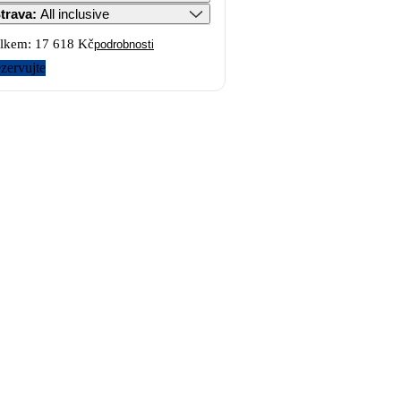
trava
:
All inclusive
lkem:
17 618 Kč
podrobnosti
zervujte