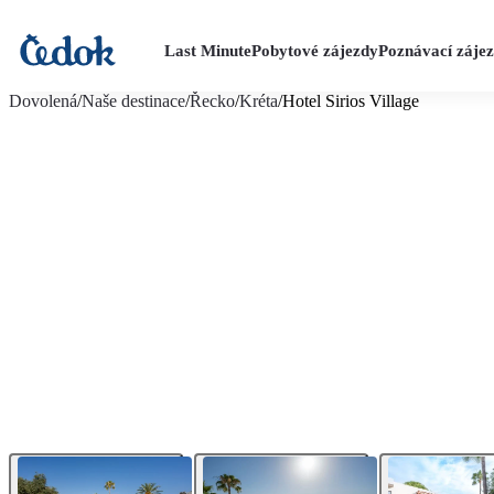
Last Minute
Pobytové zájezdy
Poznávací záje
více fotografií (28)
Dovolená
/
Naše destinace
/
Řecko
/
Kréta
/
Hotel Sirios Village