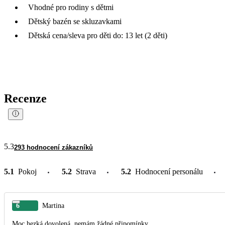
Vhodné pro rodiny s dětmi
Dětský bazén se skluzavkami
Dětská cena/sleva pro děti do: 13 let (2 děti)
Recenze
5.3
293 hodnocení zákazníků
5.1
Pokoj
5.2
Strava
5.2
Hodnocení personálu
6
Martina
Moc hezká dovolená, nemám žádné připomínky.