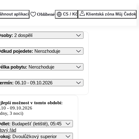
áhnout aplikaci
Oblíbené
CS / Kč
Klientská zóna Můj Čedok
Osoby
:
2 dospělí
dkud pojedete
:
Nerozhoduje
élka pobytu
:
Nerozhoduje
ermín
:
06.10 - 09.10.2026
jlepší možnost v tomto období:
.10
-
09.10.2026
 dny, 3 noci)
dlet
:
Budapešť (letiště), 05:45
tový řád
okoj
:
Dvoulůžkový superior