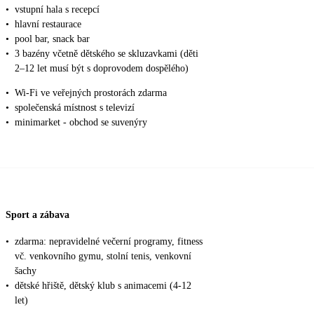
•
vstupní hala s recepcí
•
hlavní restaurace
•
pool bar, snack bar
•
3 bazény včetně dětského se skluzavkami (děti
2–12 let musí být s doprovodem dospělého)
•
Wi-Fi ve veřejných prostorách zdarma
•
společenská místnost s televizí
•
minimarket - obchod se suvenýry
Sport a zábava
•
zdarma: nepravidelné večerní programy, fitness
vč. venkovního gymu, stolní tenis, venkovní
šachy
•
dětské hřiště, dětský klub s animacemi (4-12
let)