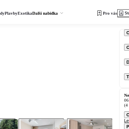
zdy
Plavby
Exotika
Další nabídka
Pro vás
St
O
D
T
Ne
06
(4
O
Le
P