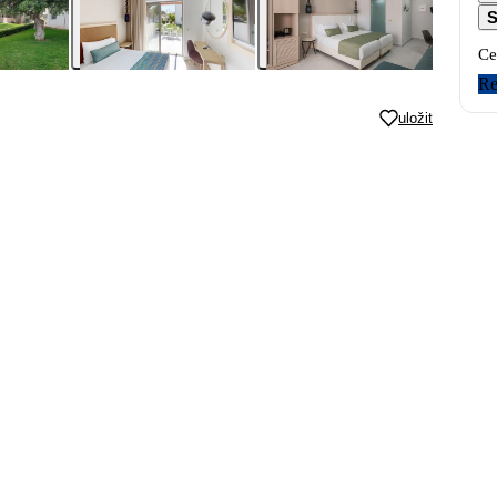
S
Ce
Re
uložit