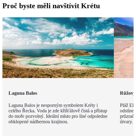
Proč byste měli navštívit Krétu
Laguna Balos
Růžový 
Laguna Balos je nesporným symbolem Kréty i
Pláž Ela
celého Řecka. Voda je zde křišťálově čistá a přístup
odstíne
do moře pozvolný. Ideální místo pro líné odpoledne
průzračn
obklopené nádhernou krajinou.
útvary.