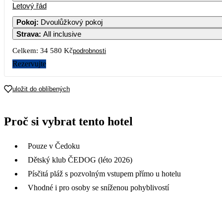
Letový řád
Pokoj
:
Dvoulůžkový pokoj
Strava
:
All inclusive
Celkem:
34 580 Kč
podrobnosti
Rezervujte
uložit do oblíbených
Proč si vybrat tento hotel
Pouze v Čedoku
Dětský klub ČEDOG (léto 2026)
Písčitá pláž s pozvolným vstupem přímo u hotelu
Vhodné i pro osoby se sníženou pohyblivostí