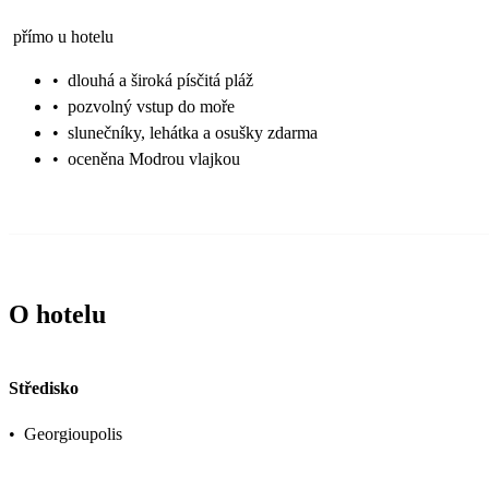
přímo u hotelu
•
dlouhá a široká písčitá pláž
•
pozvolný vstup do moře
•
slunečníky, lehátka a osušky zdarma
•
oceněna Modrou vlajkou
O hotelu
Středisko
•
Georgioupolis