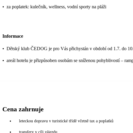
•
za poplatek: kulečník, wellness, vodní sporty na pláži
Informace
•
Dětský klub ČEDOG je pro Vás přichystán v období od 1.7. do 10
•
areál hotelu je přizpůsoben osobám se sníženou pohyblivostí – ram
Cena zahrnuje
leteckou dopravu v turistické třídě včetně tax a poplatků
transfery v cíli zájezdu