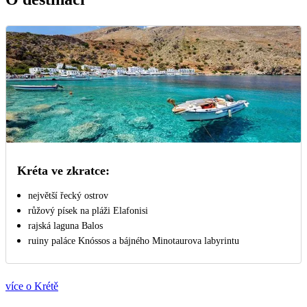
Kréta ve zkratce:
největší řecký ostrov
růžový písek na pláži Elafonisi
rajská laguna Balos
ruiny paláce Knóssos a bájného Minotaurova labyrintu
více o Krétě