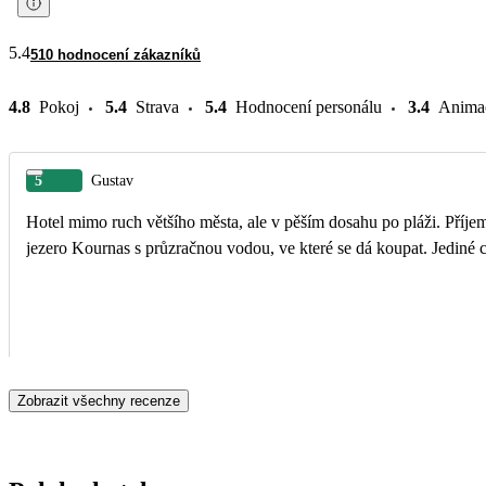
5.4
510 hodnocení zákazníků
4.8
Pokoj
5.4
Strava
5.4
Hodnocení personálu
3.4
Anima
5
Gustav
Hotel mimo ruch většího města, ale v pěším dosahu po pláži. Příjemn
jezero Kournas s průzračnou vodou, ve které se dá koupat. Jediné co
Zobrazit všechny recenze