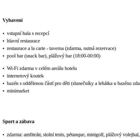
Vybavení
•
vstupní hala s recepcí
•
hlavní restaurace
•
restaurace a la carte - taverna (zdarma, nutná rezervace)
•
pool bar (snack bar), plážový bar (18:00-00:00)
•
Wi-Fi zdarma v celém areálu hotelu
•
internetový koutek
•
bazén s oddělenou částí pro děti (slunečníky a lehátka u bazénu z
•
minimarket
Sport a zábava
•
zdarma: amfiteátr, stolní tenis, pétanque, minigolf, plážový volejbal,