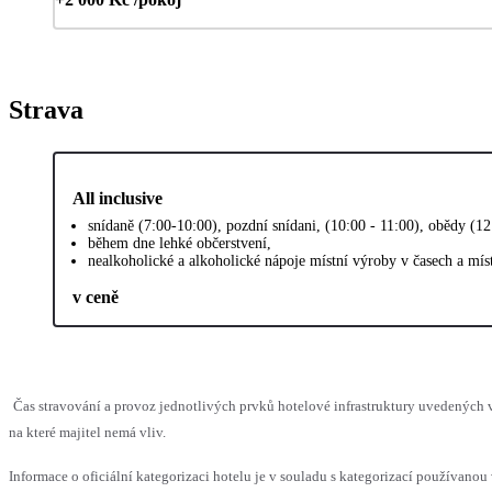
Strava
All inclusive
snídaně (7:00-10:00), pozdní snídani, (10:00 - 11:00), obědy (1
během dne lehké občerstvení,
nealkoholické a alkoholické nápoje místní výroby v časech a mí
v ceně
Čas stravování a provoz jednotlivých prvků hotelové infrastruktury uvedenýc
na které majitel nemá vliv.
Informace o oficiální kategorizaci hotelu je v souladu s kategorizací používanou 