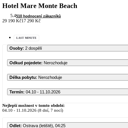
Hotel Mare Monte Beach
5.4
510 hodnocení zákazníků
29 190 Kč
17 290 Kč
LAST MINUTE
Osoby
:
2 dospělí
Odkud pojedete
:
Nerozhoduje
Délka pobytu
:
Nerozhoduje
Termín
:
04.10 - 11.10.2026
Nejlepší možnost v tomto období:
04.10
-
11.10.2026
(8 dní, 7 nocí)
Odlet
:
Ostrava (letiště), 04:25