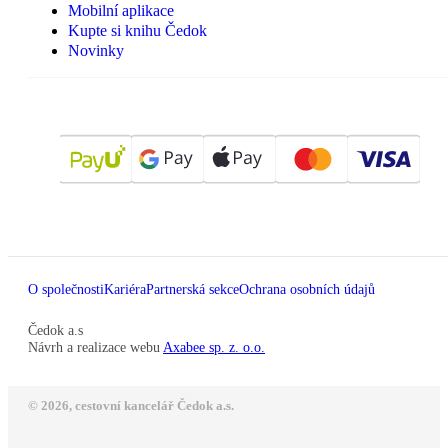
Mobilní aplikace
Kupte si knihu Čedok
Novinky
O společnosti
Kariéra
Partnerská sekce
Ochrana osobních údajů
Čedok a.s
Návrh a realizace webu
Axabee sp. z. o.o.
© 2026, cestovní kancelář Čedok a.s.