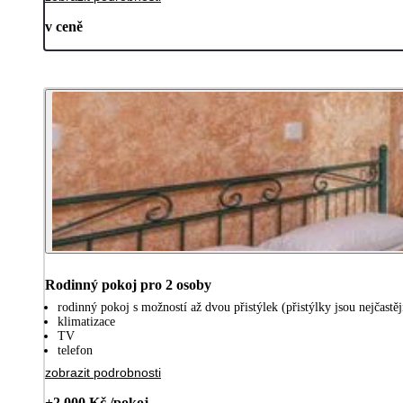
v ceně
Rodinný pokoj pro 2 osoby
rodinný pokoj s možností až dvou přistýlek (přistýlky jsou nejčastě
klimatizace
TV
telefon
zobrazit podrobnosti
+2 000 Kč /pokoj