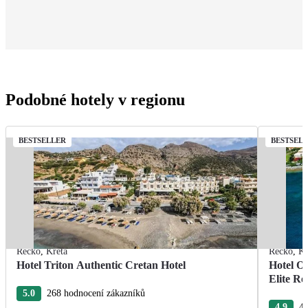
Podobné hotely v regionu
BESTSELLER
BESTSEL
Řecko
,
Kréta
Řecko
,
Kr
Hotel Triton Authentic Cretan Hotel
Hotel O
Elite Re
5.0
268 hodnocení zákazníků
4.9
40