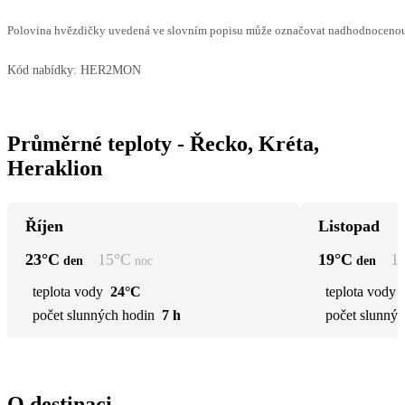
Polovina hvězdičky uvedená ve slovním popisu může označovat nadhodnocenou n
Kód nabídky:
HER2MON
Průměrné teploty - Řecko, Kréta,
Heraklion
Říjen
Listopad
23
°C
15
°C
19
°C
1
den
noc
den
teplota vody
24°C
teplota vody
počet slunných hodin
7 h
počet slunnýc
O destinaci