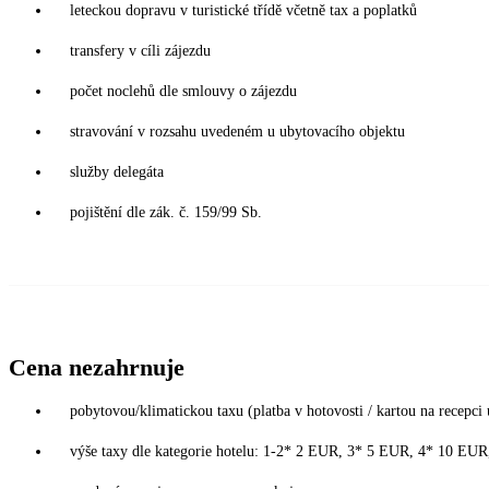
leteckou dopravu v turistické třídě včetně tax a poplatků
transfery v cíli zájezdu
počet noclehů dle smlouvy o zájezdu
stravování v rozsahu uvedeném u ubytovacího objektu
služby delegáta
pojištění dle zák. č. 159/99 Sb.
Cena nezahrnuje
pobytovou/klimatickou taxu (platba v hotovosti / kartou na recepci 
výše taxy dle kategorie hotelu: 1-2* 2 EUR, 3* 5 EUR, 4* 10 EU