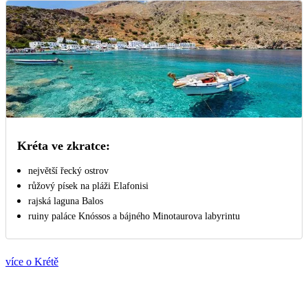
Kréta ve zkratce:
největší řecký ostrov
růžový písek na pláži Elafonisi
rajská laguna Balos
ruiny paláce Knóssos a bájného Minotaurova labyrintu
více o Krétě