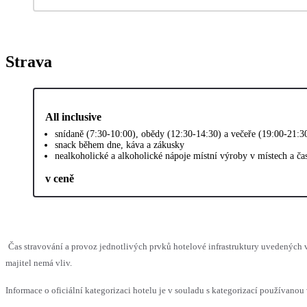
Strava
All inclusive
snídaně (7:30-10:00), obědy (12:30-14:30) a večeře (19:00-21:3
snack během dne, káva a zákusky
nealkoholické a alkoholické nápoje místní výroby v místech a č
v ceně
Čas stravování a provoz jednotlivých prvků hotelové infrastruktury uvedenýc
majitel nemá vliv.
Informace o oficiální kategorizaci hotelu je v souladu s kategorizací používanou 