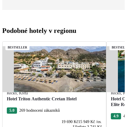
Podobné hotely v regionu
BESTSELLER
BESTSEL
Řecko
,
Kréta
Řecko
,
Kr
Hotel Triton Authentic Cretan Hotel
Hotel O
Elite Re
5.0
269 hodnocení zákazníků
4.9
40
19 690 Kč
15 949 Kč
/os.
Ušetřete
3 741 Kč