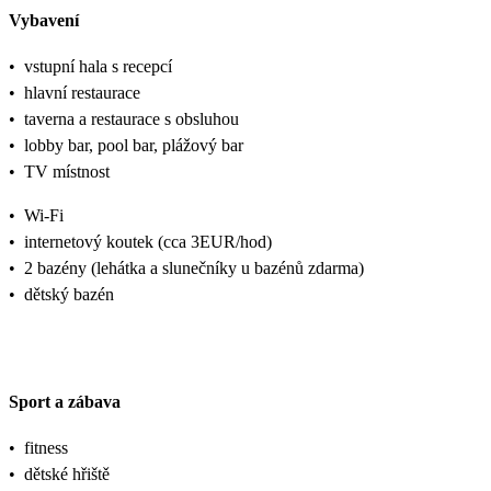
Vybavení
•
vstupní hala s recepcí
•
hlavní restaurace
•
taverna a restaurace s obsluhou
•
lobby bar, pool bar, plážový bar
•
TV místnost
•
Wi-Fi
•
internetový koutek (cca 3EUR/hod)
•
2 bazény (lehátka a slunečníky u bazénů zdarma)
•
dětský bazén
Sport a zábava
•
fitness
•
dětské hřiště