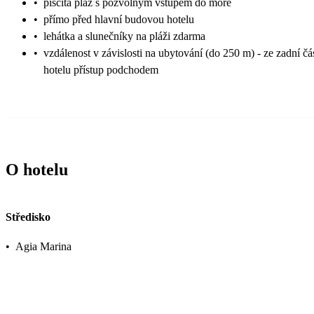
•
písčitá pláž s pozvolným vstupem do moře
•
přímo před hlavní budovou hotelu
•
lehátka a slunečníky na pláži zdarma
•
vzdálenost v závislosti na ubytování (do 250 m) - ze zadní čás
hotelu přístup podchodem
O hotelu
Středisko
•
Agia Marina