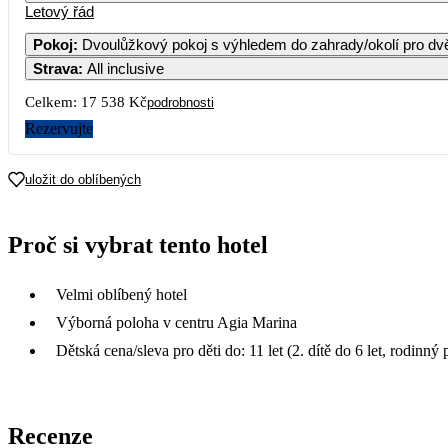
Letový řád
Pokoj
:
Dvoulůžkový pokoj s výhledem do zahrady/okolí pro dv
Strava
:
All inclusive
Celkem:
17 538 Kč
podrobnosti
Rezervujte
uložit do oblíbených
Proč si vybrat tento hotel
Velmi oblíbený hotel
Výborná poloha v centru Agia Marina
Dětská cena/sleva pro děti do: 11 let (2. dítě do 6 let, rodinný 
Recenze