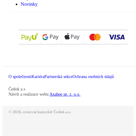
Novinky
O společnosti
Kariéra
Partnerská sekce
Ochrana osobních údajů
Čedok a.s
Návrh a realizace webu
Axabee sp. z. o.o.
© 2026, cestovní kancelář Čedok a.s.