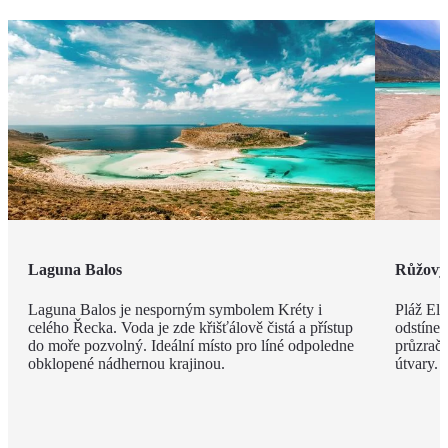
Laguna Balos
Růžový 
Laguna Balos je nesporným symbolem Kréty i
Pláž Ela
celého Řecka. Voda je zde křišťálově čistá a přístup
odstíne
do moře pozvolný. Ideální místo pro líné odpoledne
průzračn
obklopené nádhernou krajinou.
útvary.