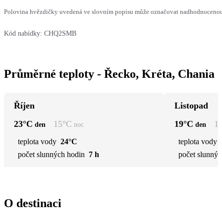
Polovina hvězdičky uvedená ve slovním popisu může označovat nadhodnocenou n
Kód nabídky:
CHQ2SMB
Průměrné teploty - Řecko, Kréta, Chania
Říjen
Listopad
23
°C
15
°C
19
°C
1
den
noc
den
teplota vody
24°C
teplota vody
počet slunných hodin
7 h
počet slunnýc
O destinaci