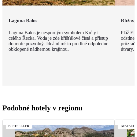
Laguna Balos
Růžový 
Laguna Balos je nesporným symbolem Kréty i
Pláž Ela
celého Řecka. Voda je zde křišťálově čistá a přístup
odstíne
do moře pozvolný. Ideální místo pro líné odpoledne
průzračn
obklopené nádhernou krajinou.
útvary.
Podobné hotely v regionu
BESTSELLER
BESTSEL