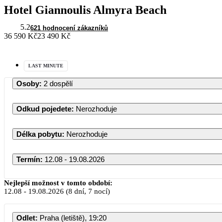
Hotel Giannoulis Almyra Beach
5.2
621 hodnocení zákazníků
36 590 Kč
23 490 Kč
LAST MINUTE
Osoby
:
2 dospělí
Odkud pojedete
:
Nerozhoduje
Délka pobytu
:
Nerozhoduje
Termín
:
12.08 - 19.08.2026
Nejlepší možnost v tomto období:
12.08
-
19.08.2026
(8 dní, 7 nocí)
Odlet
:
Praha (letiště), 19:20