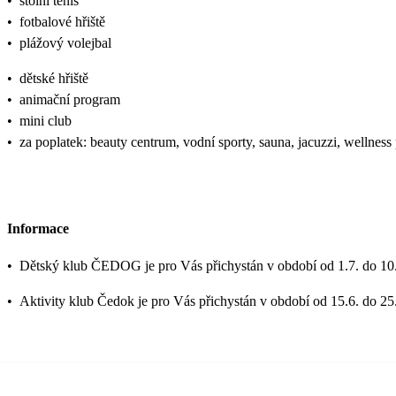
•
stolní tenis
•
fotbalové hřiště
•
plážový volejbal
•
dětské hřiště
•
animační program
•
mini club
•
za poplatek: beauty centrum, vodní sporty, sauna, jacuzzi, wellness
Informace
•
Dětský klub ČEDOG je pro Vás přichystán v období od 1.7. do 10.
•
Aktivity klub Čedok je pro Vás přichystán v období od 15.6. do 25