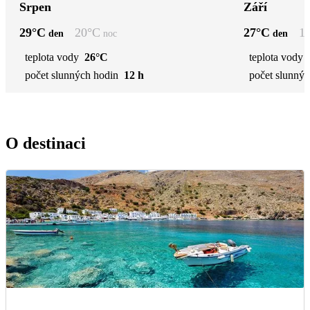
Srpen
Září
29
°C
20
°C
27
°C
1
den
noc
den
teplota vody
26°C
teplota vody
počet slunných hodin
12 h
počet slunnýc
O destinaci