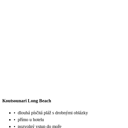
Koutsounari Long Beach
•
dlouhá písčitá pláž s drobnými oblázky
•
přímo u hotelu
•
pozvolný vstup do moře