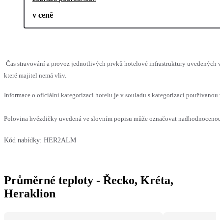
v ceně
Čas stravování a provoz jednotlivých prvků hotelové infrastruktury uvedenýc
které majitel nemá vliv.
Informace o oficiální kategorizaci hotelu je v souladu s kategorizací používanou 
Polovina hvězdičky uvedená ve slovním popisu může označovat nadhodnocenou n
Kód nabídky:
HER2ALM
Průměrné teploty - Řecko, Kréta,
Heraklion