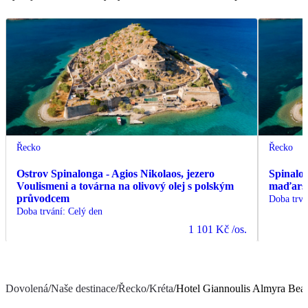
Řecko
Řecko
Ostrov Spinalonga - Agios Nikolaos, jezero
Spinalo
Voulismeni a továrna na olivový olej s polským
maďars
průvodcem
Doba trvá
Doba trvání
:
Celý den
1 101 Kč
/os.
Dovolená
/
Naše destinace
/
Řecko
/
Kréta
/
Hotel Giannoulis Almyra Bea