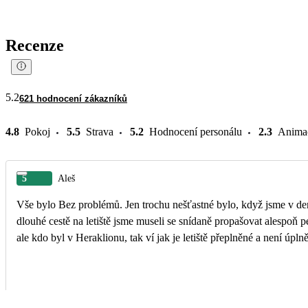
Recenze
5.2
621 hodnocení zákazníků
4.8
Pokoj
5.5
Strava
5.2
Hodnocení personálu
2.3
Anima
5
Aleš
Vše bylo Bez problémů. Jen trochu nešťastné bylo, když jsme v den 
dlouhé cestě na letiště jsme museli se snídaně propašovat alespoň p
ale kdo byl v Heraklionu, tak ví jak je letiště přeplněné a není úpln