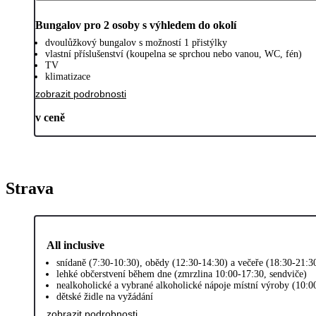
Bungalov pro 2 osoby s výhledem do okolí
dvoulůžkový bungalov s možností 1 přistýlky
vlastní příslušenství (koupelna se sprchou nebo vanou, WC, fén)
TV
klimatizace
zobrazit podrobnosti
v ceně
Strava
All inclusive
snídaně (7:30-10:30), obědy (12:30-14:30) a večeře (18:30-21:3
lehké občerstvení během dne (zmrzlina 10:00-17:30, sendviče)
nealkoholické a vybrané alkoholické nápoje místní výroby (10:0
dětské židle na vyžádání
zobrazit podrobnosti