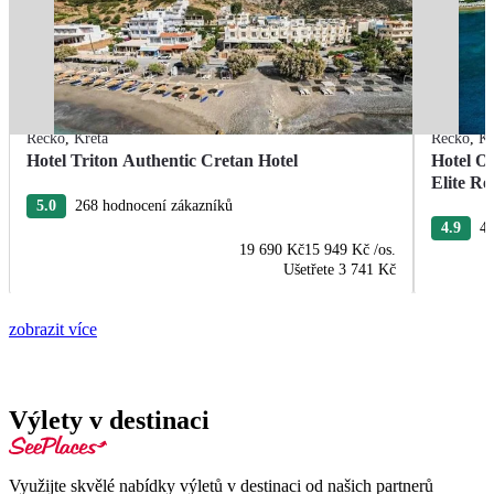
Řecko
,
Kréta
Řecko
,
Kr
Hotel Triton Authentic Cretan Hotel
Hotel O
Elite Re
5.0
268 hodnocení zákazníků
4.9
40
19 690 Kč
15 949 Kč
/os.
Ušetřete
3 741 Kč
zobrazit více
Výlety v destinaci
Využijte skvělé nabídky výletů v destinaci od našich partnerů