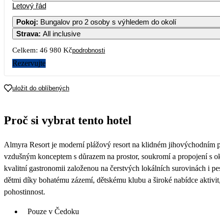
Letový řád
Pokoj
:
Bungalov pro 2 osoby s výhledem do okolí
Strava
:
All inclusive
Celkem:
46 980 Kč
podrobnosti
Rezervujte
uložit do oblíbených
Proč si vybrat tento hotel
Almyra Resort je moderní plážový resort na klidném jihovýchodním p
vzdušným konceptem s důrazem na prostor, soukromí a propojení s okol
kvalitní gastronomii založenou na čerstvých lokálních surovinách i pest
dětmi díky bohatému zázemí, dětskému klubu a široké nabídce aktivit
pohostinnost.
Pouze v Čedoku