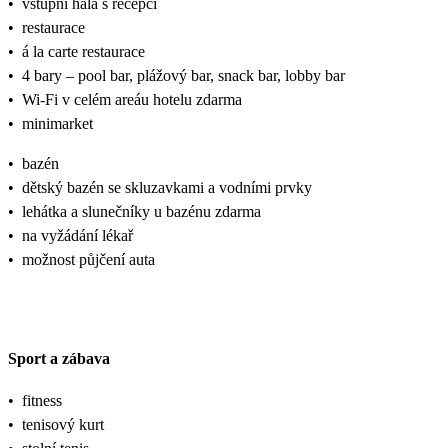
•
vstupní hala s recepcí
•
restaurace
•
á la carte restaurace
•
4 bary – pool bar, plážový bar, snack bar, lobby bar
•
Wi-Fi v celém areáu hotelu zdarma
•
minimarket
•
bazén
•
dětský bazén se skluzavkami a vodními prvky
•
lehátka a slunečníky u bazénu zdarma
•
na vyžádání lékař
•
možnost půjčení auta
Sport a zábava
•
fitness
•
tenisový kurt