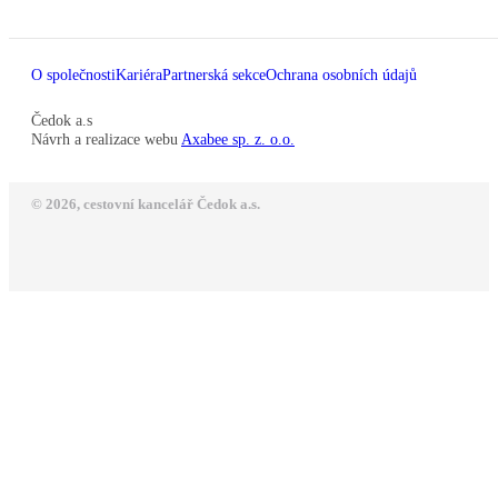
O společnosti
Kariéra
Partnerská sekce
Ochrana osobních údajů
Čedok a.s
Návrh a realizace webu
Axabee sp. z. o.o.
© 2026, cestovní kancelář Čedok a.s.