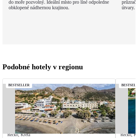
do moře pozvolný. Ideální místo pro líné odpoledne
průzračn
obklopené nádhernou krajinou.
útvary.
Podobné hotely v regionu
BESTSELLER
BESTSEL
Řecko
,
Kréta
Řecko
,
Kr