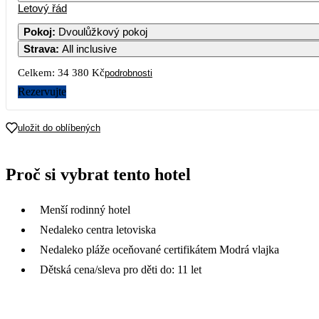
Letový řád
1
2
3
4
5
6
Pokoj
:
Dvoulůžkový pokoj
Strava
:
All inclusive
7
8
9
10
11
12
13
Celkem:
34 380 Kč
podrobnosti
14
15
16
17
18
19
20
Rezervujte
17 190
21
22
23
24
25
26
27
uložit do oblíbených
19 090
28
29
30
Proč si vybrat tento hotel
Menší rodinný hotel
Nedaleko centra letoviska
Nedaleko pláže oceňované certifikátem Modrá vlajka
Dětská cena/sleva pro děti do: 11 let