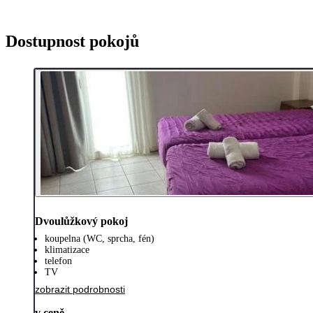
Dostupnost pokojů
Dvoulůžkový pokoj
koupelna (WC, sprcha, fén)
klimatizace
telefon
TV
zobrazit podrobnosti
v ceně