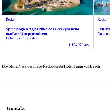
Řecko
Řecko
Spinalonga a Agios Nikolaos s českým nebo
Trh Moir
maďarským průvodcem
Doba trvá
Doba trvání
:
Celý den
1 104 Kč
/os.
Dovolená
/
Naše destinace
/
Řecko
/
Kréta
/
Hotel Fragiskos Beach
Kontakt