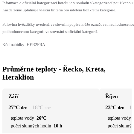
Informace o oficiální kategorizaci hotelu je v souladu s kategorizací používanou 
Každá země uplatňuje vlastní kritéria pro udělení konkrétní kategorie.
Polovina hvězdičky uvedená ve slovním popisu může označovat nadhodnoceno
podhodnocenou kategorii ve srovnání s oficiální kategorií.
Kód nabídky:
HER2FRA
Průměrné teploty - Řecko, Kréta,
Heraklion
Září
Říjen
27
°C
18
°C
23
°C
1
den
noc
den
teplota vody
26°C
teplota vody
počet slunných hodin
10 h
počet slunnýc