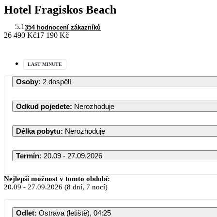
Hotel Fragiskos Beach
5.1
354 hodnocení zákazníků
26 490 Kč
17 190 Kč
LAST MINUTE
Osoby
:
2 dospělí
Odkud pojedete
:
Nerozhoduje
Délka pobytu
:
Nerozhoduje
Termín
:
20.09 - 27.09.2026
Září 2026
Nejlepší možnost v tomto období:
20.09
-
27.09.2026
(8 dní, 7 nocí)
PO
ÚT
ST
ČT
PÁ
SO
NE
Odlet
:
Ostrava (letiště), 04:25