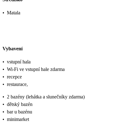
•
Matala
Vybavení
•
vstupní hala
•
Wi-Fi ve vstupní hale zdarma
•
recepce
•
restaurace,
•
2 bazény (lehátka a slunečníky zdarma)
•
dětský bazén
•
bar u bazénu
•
minimarket