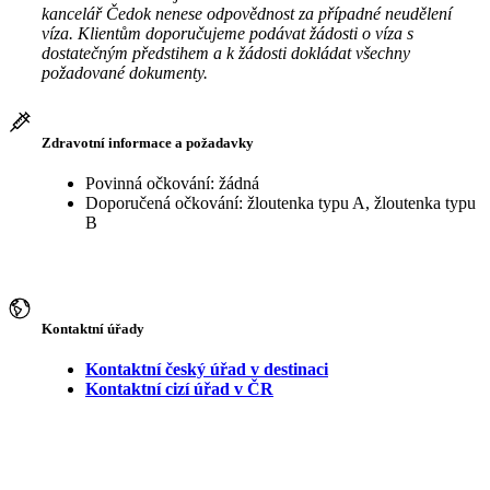
kancelář Čedok nenese odpovědnost za případné neudělení
víza. Klientům doporučujeme podávat žádosti o víza s
dostatečným předstihem a k žádosti dokládat všechny
požadované dokumenty.
Zdravotní informace a požadavky
Povinná očkování: žádná
Doporučená očkování: žloutenka typu A, žloutenka typu
B
Kontaktní úřady
Kontaktní český úřad v destinaci
Kontaktní cizí úřad v ČR