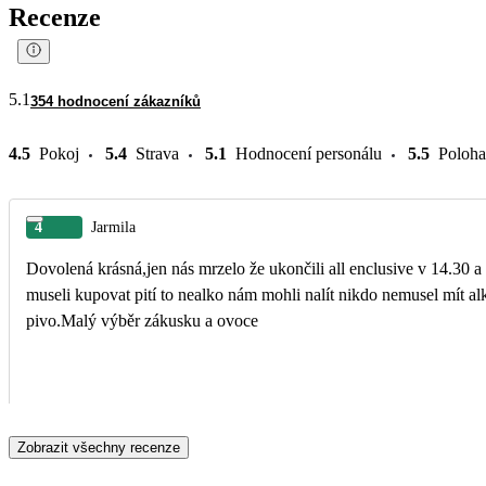
Recenze
5.1
354 hodnocení zákazníků
4.5
Pokoj
5.4
Strava
5.1
Hodnocení personálu
5.5
Poloha
4
Jarmila
Dovolená krásná,jen nás mrzelo že ukončili all enclusive v 14.30 a
museli kupovat pití to nealko nám mohli nalít nikdo nemusel mít al
pivo.Malý výběr zákusku a ovoce
Zobrazit všechny recenze