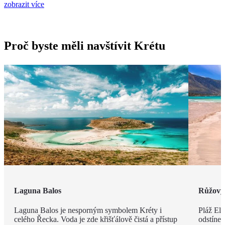
zobrazit více
Proč byste měli navštívit Krétu
Laguna Balos
Růžový 
Laguna Balos je nesporným symbolem Kréty i
Pláž Ela
celého Řecka. Voda je zde křišťálově čistá a přístup
odstíne