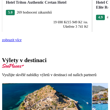
Hotel Triton Authentic Cretan Hotel
Hotel O
Elite Re
5.0
269 hodnocení zákazníků
4.9
40
19 690 Kč
15 949 Kč
/os.
Ušetřete
3 741 Kč
zobrazit více
Výlety v destinaci
Využijte skvělé nabídky výletů v destinaci od našich partnerů