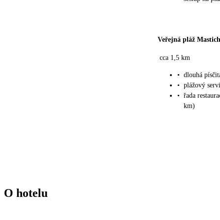
Veřejná pláž Mastich
cca 1,5 km
•
dlouhá písčit
•
plážový servi
•
řada restaur
km)
O hotelu