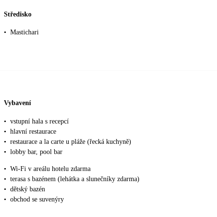
Středisko
•
Mastichari
Vybavení
•
vstupní hala s recepcí
•
hlavní restaurace
•
restaurace a la carte u pláže (řecká kuchyně)
•
lobby bar, pool bar
•
Wi-Fi v areálu hotelu zdarma
•
terasa s bazénem (lehátka a slunečníky zdarma)
•
dětský bazén
•
obchod se suvenýry