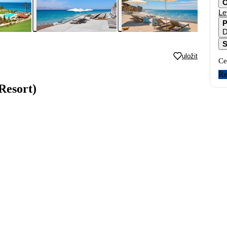
O
Le
P
D
S
uložit
Ce
Re
Resort)