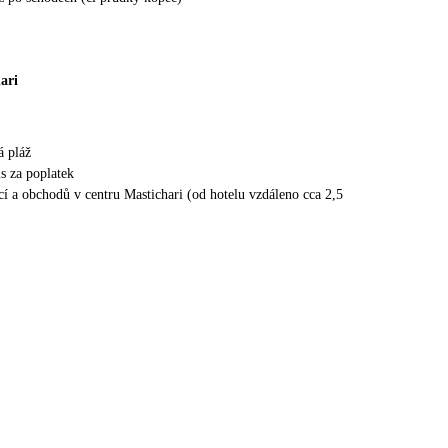
ari
á pláž
s za poplatek
ací a obchodů v centru Mastichari (od hotelu vzdáleno cca 2,5