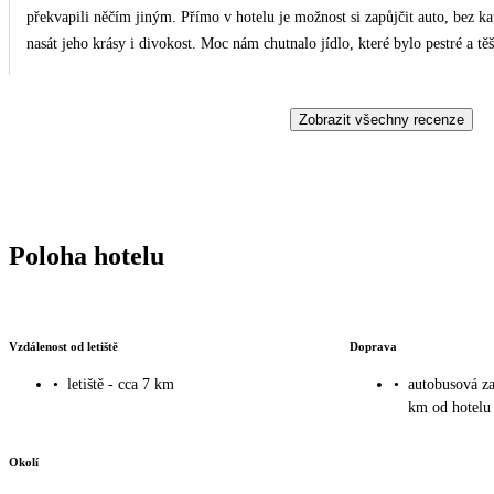
překvapili něčím jiným. Přímo v hotelu je možnost si zapůjčit auto, bez k
nasát jeho krásy i divokost. Moc nám chutnalo jídlo, které bylo pestré a tě
Jelikož jde o malý ostrov, je třeba počítat i s hodně větrným počasím, kter
podmínky pro vstup i plavání v moři. Byla to opravdu krásná dovolená. Dě
Zobrazit všechny recenze
své hosty.
Poloha hotelu
Vzdálenost od letiště
Doprava
•
letiště - cca 7 km
•
autobusová za
km od hotelu
Okolí