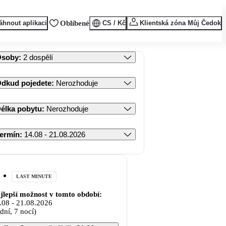
áhnout aplikaci
Oblíbené
CS / Kč
Klientská zóna Můj Čedok
Osoby
:
2 dospělí
dkud pojedete
:
Nerozhoduje
élka pobytu
:
Nerozhoduje
ermín
:
14.08 - 21.08.2026
LAST MINUTE
jlepší možnost v tomto období:
.08
-
21.08.2026
 dní, 7 nocí)