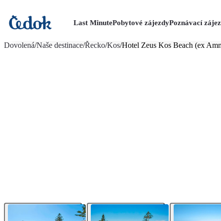
Last Minute
Pobytové zájezdy
Poznávací záje
více fotografií (20)
Dovolená
/
Naše destinace
/
Řecko
/
Kos
/
Hotel Zeus Kos Beach (ex Amm