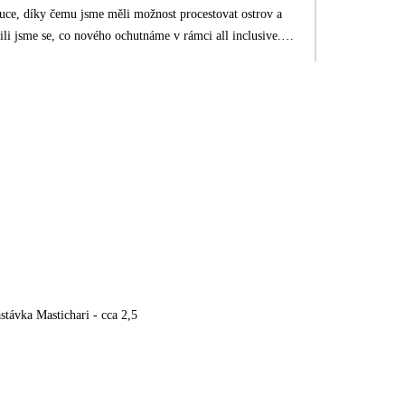
auce, díky čemu jsme měli možnost procestovat ostrov a
šili jsme se, co nového ochutnáme v rámci all inclusive.
é poskytovalo příjemné ochlazení při cestování, ale horší
kujeme personálu i animátorům hotelu za přístup a péči o
stávka Mastichari - cca 2,5