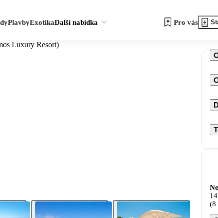
zdy
Plavby
Exotika
Další nabídka
Pro vás
St
os Luxury Resort)
O
D
T
Ne
14
(8