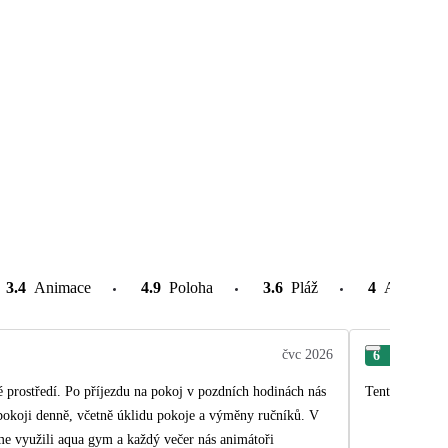
3.4
Animace
4.9
Poloha
3.6
Pláž
4
Atrakce v
čvc 2026
6
Ann
é prostředí. Po příjezdu na pokoj v pozdních hodinách nás
Tento zájezd, 
 pokoji denně, včetně úklidu pokoje a výměny ručníků. V
me využili aqua gym a každý večer nás animátoři