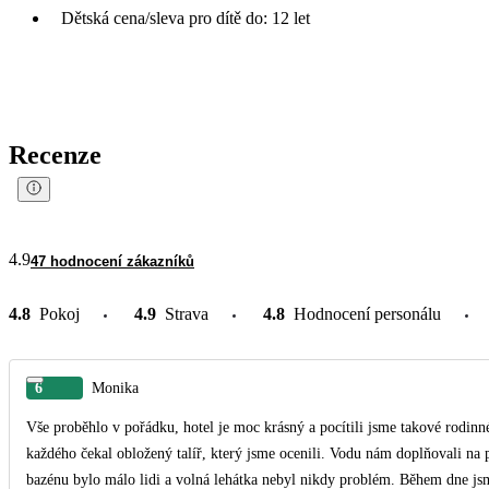
Dětská cena/sleva pro dítě do: 12 let
Recenze
4.9
47 hodnocení zákazníků
4.8
Pokoj
4.9
Strava
4.8
Hodnocení personálu
6
Monika
Vše proběhlo v pořádku, hotel je moc krásný a pocítili jsme takové rodinn
každého čekal obložený talíř, který jsme ocenili. Vodu nám doplňovali na
bazénu bylo málo lidi a volná lehátka nebyl nikdy problém. Během dne js