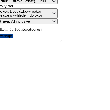
dlet
:
Ostrava (letiště), 21:00
tový řád
okoj
:
Dvoulůžkový pokoj
eluxe s výhledem do okolí
trava
:
All inclusive
lkem:
50 180 Kč
podrobnosti
zervujte