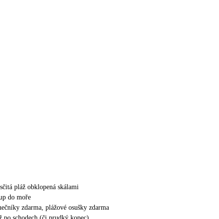
sčitá pláž obklopená skálami
tup do moře
unečníky zdarma, plážové osušky zdarma
áž po schodech (či prudký kopec)