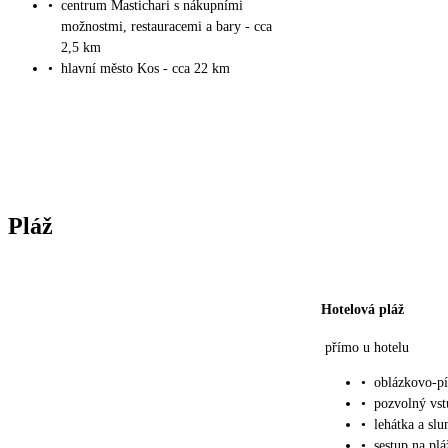
•
centrum Mastichari s nákupními
možnostmi, restauracemi a bary - cca
2,5 km
•
hlavní město Kos - cca 22 km
Pláž
Hotelová pláž
přímo u hotelu
•
oblázkovo-pí
•
pozvolný vs
•
lehátka a sl
•
sestup na pl