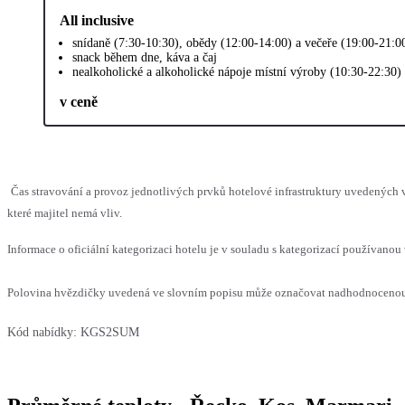
All inclusive
snídaně (7:30-10:30), obědy (12:00-14:00) a večeře (19:00-21:0
snack během dne, káva a čaj
nealkoholické a alkoholické nápoje místní výroby (10:30-22:30)
v ceně
Čas stravování a provoz jednotlivých prvků hotelové infrastruktury uvedenýc
které majitel nemá vliv.
Informace o oficiální kategorizaci hotelu je v souladu s kategorizací používanou 
Polovina hvězdičky uvedená ve slovním popisu může označovat nadhodnocenou n
Kód nabídky:
KGS2SUM