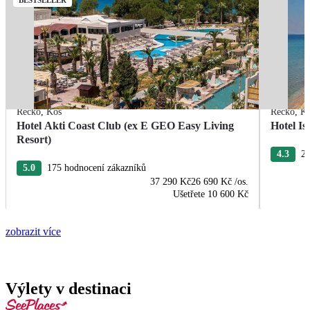
BESTSELLER
Řecko
,
Kos
Řecko
,
K
Hotel Akti Coast Club (ex E GEO Easy Living
Hotel I
Resort)
4.3
28
5.0
175 hodnocení zákazníků
37 290 Kč
26 690 Kč
/os.
Ušetřete
10 600 Kč
zobrazit více
Výlety v destinaci