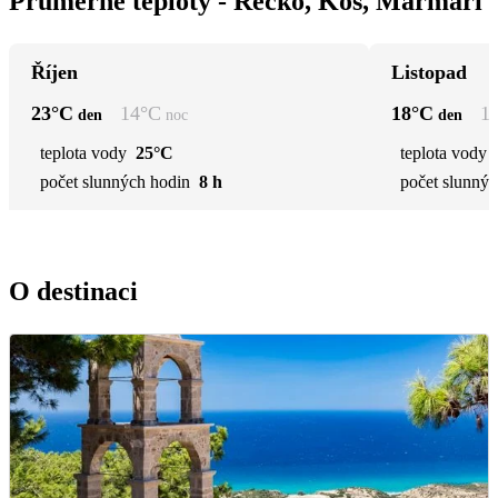
Průměrné teploty - Řecko, Kos, Marmari
Říjen
Listopad
23
°C
14
°C
18
°C
1
den
noc
den
teplota vody
25°C
teplota vody
počet slunných hodin
8 h
počet slunnýc
O destinaci