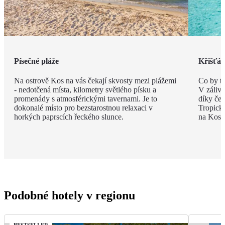
Písečné pláže
Křišťál
Na ostrově Kos na vás čekají skvosty mezi plážemi
Co by t
- nedotčená místa, kilometry světlého písku a
V zálivu
promenády s atmosférickými tavernami. Je to
díky če
dokonalé místo pro bezstarostnou relaxaci v
Tropick
horkých paprscích řeckého slunce.
na Kosu 
Podobné hotely v regionu