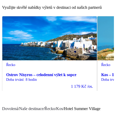
Využijte skvělé nabídky výletů v destinaci od našich partnerů
Řecko
Řecko
Ostrov Nisyros – celodenní výlet k sopce
Kos – Is
Doba trvání
:
8 hodin
Doba trvá
1 179 Kč
/os.
Dovolená
/
Naše destinace
/
Řecko
/
Kos
/
Hotel Summer Village