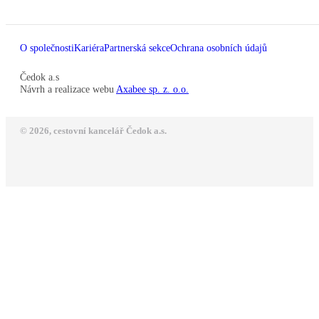
O společnosti
Kariéra
Partnerská sekce
Ochrana osobních údajů
Čedok a.s
Návrh a realizace webu
Axabee sp. z. o.o.
© 2026, cestovní kancelář Čedok a.s.