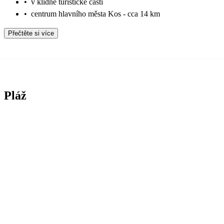
•
v klidné turistické části
•
centrum hlavního města Kos - cca 14 km
Přečtěte si více
Pláž