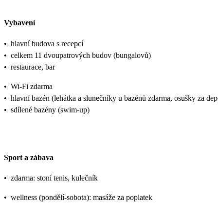
Vybavení
•
hlavní budova s recepcí
•
celkem 11 dvoupatrových budov (bungalovů)
•
restaurace, bar
•
Wi-Fi zdarma
•
hlavní bazén (lehátka a slunečníky u bazénů zdarma, osušky za dep
•
sdílené bazény (swim-up)
Sport a zábava
•
zdarma: stoní tenis, kulečník
•
wellness (pondělí-sobota): masáže za poplatek