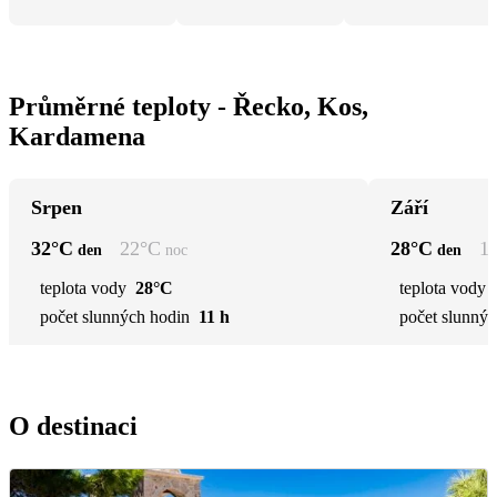
Průměrné teploty - Řecko, Kos,
Kardamena
Srpen
Září
32
°C
22
°C
28
°C
1
den
noc
den
teplota vody
28°C
teplota vody
počet slunných hodin
11 h
počet slunnýc
O destinaci