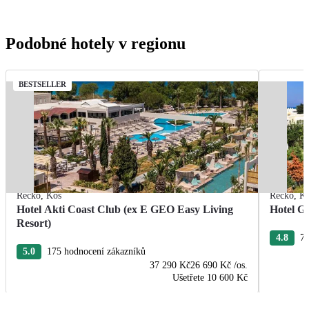
Podobné hotely v regionu
BESTSELLER
Řecko
,
Kos
Řecko
,
K
Hotel Akti Coast Club (ex E GEO Easy Living
Hotel G
Resort)
4.8
70
5.0
175 hodnocení zákazníků
37 290 Kč
26 690 Kč
/os.
Ušetřete
10 600 Kč