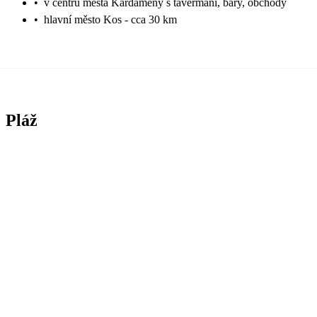
•
v centru města Kardameny s tavermani, bary, obchody
•
hlavní město Kos - cca 30 km
Pláž