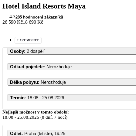
Hotel Island Resorts Maya
4.3
285 hodnocení zákazníků
26 590 Kč
18 690 Kč
LAST MINUTE
Osoby
:
2 dospělí
Odkud pojedete
:
Nerozhoduje
Délka pobytu
:
Nerozhoduje
Termín
:
18.08 - 25.08.2026
Nejlepší možnost v tomto období:
18.08
-
25.08.2026
(8 dní, 7 nocí)
Odlet
:
Praha (letiště), 19:25