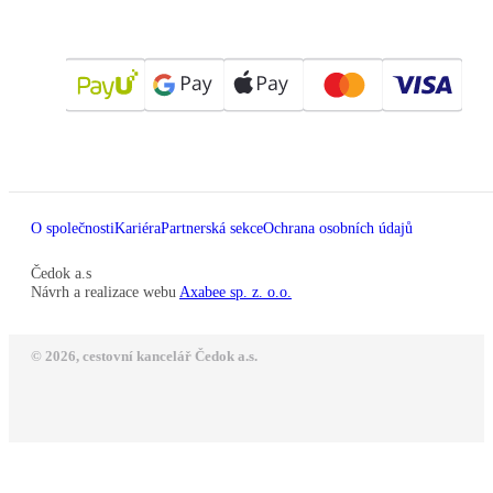
O společnosti
Kariéra
Partnerská sekce
Ochrana osobních údajů
Čedok a.s
Návrh a realizace webu
Axabee sp. z. o.o.
© 2026, cestovní kancelář Čedok a.s.