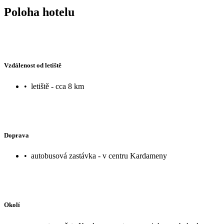
Poloha hotelu
Vzdálenost od letiště
•
letiště - cca 8 km
Doprava
•
autobusová zastávka - v centru Kardameny
Okolí