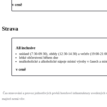
v ceně
Strava
All inclusive
snídaně (7:30-09:30), obědy (12:30-14:30) a večeře (19:00-21:0
lehké občerstvení během dne
nealkoholické a alkoholické nápoje místní výroby v časech a mí
v ceně
Čas stravování a provoz jednotlivých prvků hotelové infrastruktury uvedenýc
majitel nemá vliv.