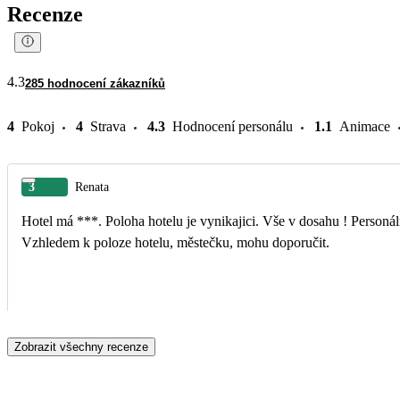
Recenze
4.3
285 hodnocení zákazníků
4
Pokoj
4
Strava
4.3
Hodnocení personálu
1.1
Animace
3
Renata
Hotel má ***. Poloha hotelu je vynikajici. Vše v dosahu ! Personální hotelu byl milý. Hotel čistý. Jidlo slabší, ale dostačující. Matrace a klimatizace slabší stránka hotelu.
Vzhledem k poloze hotelu, městečku, mohu doporučit.
Zobrazit všechny recenze