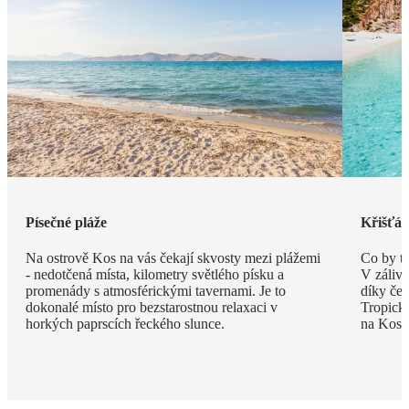
Písečné pláže
Křišťál
Na ostrově Kos na vás čekají skvosty mezi plážemi
Co by t
- nedotčená místa, kilometry světlého písku a
V zálivu
promenády s atmosférickými tavernami. Je to
díky če
dokonalé místo pro bezstarostnou relaxaci v
Tropick
horkých paprscích řeckého slunce.
na Kosu 