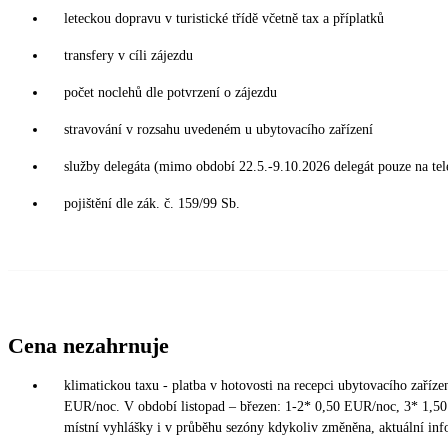
leteckou dopravu v turistické třídě včetně tax a příplatků
transfery v cíli zájezdu
počet noclehů dle potvrzení o zájezdu
stravování v rozsahu uvedeném u ubytovacího zařízení
služby delegáta (mimo období 22.5.-9.10.2026 delegát pouze na tel
pojištění dle zák. č. 159/99 Sb.
Cena nezahrnuje
klimatickou taxu - platba v hotovosti na recepci ubytovacího zaříz
EUR/noc. V období listopad – březen: 1-2* 0,50 EUR/noc, 3* 1,5
místní vyhlášky i v průběhu sezóny kdykoliv změněna, aktuální inf