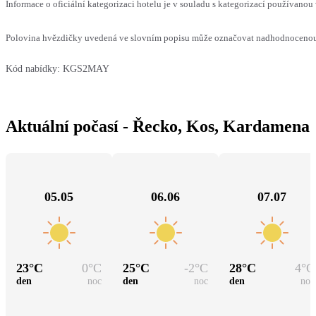
Informace o oficiální kategorizaci hotelu je v souladu s kategorizací používanou 
Polovina hvězdičky uvedená ve slovním popisu může označovat nadhodnocenou n
Kód nabídky:
KGS2MAY
Aktuální počasí - Řecko, Kos, Kardamena
05.05
06.06
07.07
23
°C
0
°C
25
°C
-2
°C
28
°C
4
°C
den
noc
den
noc
den
noc