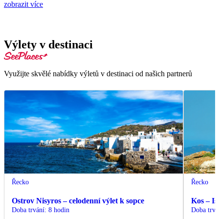
zobrazit více
Výlety v destinaci
Využijte skvělé nabídky výletů v destinaci od našich partnerů
Řecko
Řecko
Ostrov Nisyros – celodenní výlet k sopce
Kos – Is
Doba trvání
:
8 hodin
Doba trvá