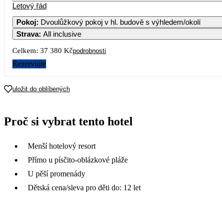
Letový řád
Pokoj
:
Dvoulůžkový pokoj v hl. budově s výhledem/okolí
Strava
:
All inclusive
Celkem:
37 380 Kč
podrobnosti
Rezervujte
uložit do oblíbených
Proč si vybrat tento hotel
Menší hotelový resort
Přímo u písčito-oblázkové pláže
U pěší promenády
Dětská cena/sleva pro děti do: 12 let