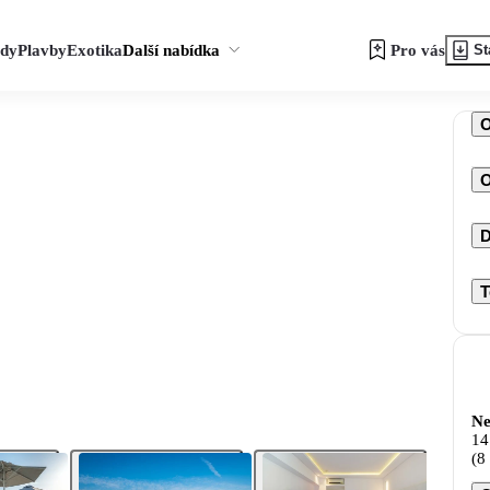
zdy
Plavby
Exotika
Další nabídka
Pro vás
St
O
D
T
Ne
14
(8