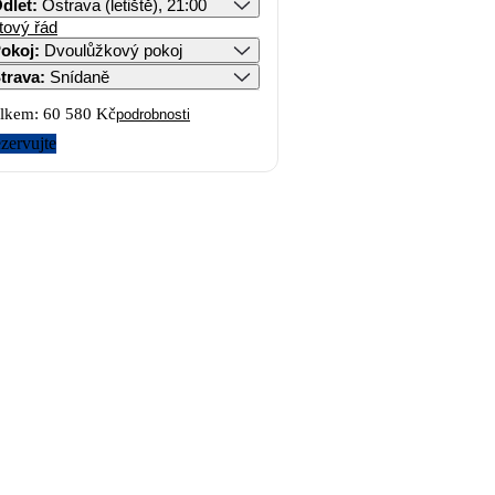
dlet
:
Ostrava (letiště), 21:00
tový řád
okoj
:
Dvoulůžkový pokoj
trava
:
Snídaně
lkem:
60 580 Kč
podrobnosti
zervujte