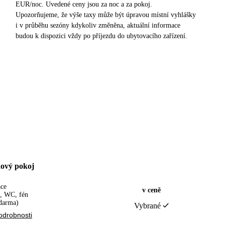
EUR/noc. Uvedené ceny jsou za noc a za pokoj.
Upozorňujeme, že výše taxy může být úpravou místní vyhlášky
i v průběhu sezóny kdykoliv změněna, aktuální informace
budou k dispozici vždy po příjezdu do ubytovacího zařízení.
ový pokoj
ace
v ceně
, WC, fén
darma)
Vybrané
odrobnosti