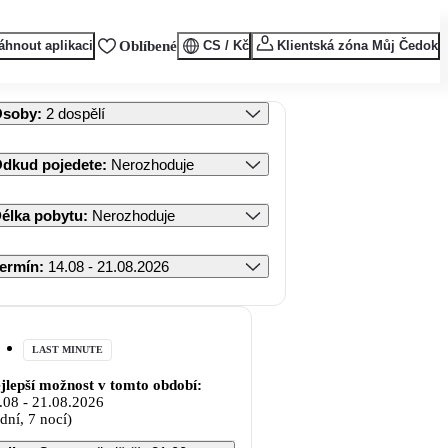
áhnout aplikaci
Oblíbené
CS / Kč
Klientská zóna Můj Čedok
Osoby
:
2 dospělí
dkud pojedete
:
Nerozhoduje
élka pobytu
:
Nerozhoduje
ermín
:
14.08 - 21.08.2026
LAST MINUTE
jlepší možnost v tomto období:
.08
-
21.08.2026
 dní, 7 nocí)