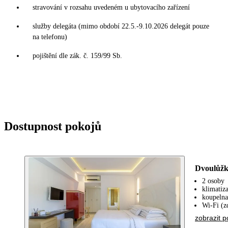
stravování v rozsahu uvedeném u ubytovacího zařízení
služby delegáta (mimo období 22.5.-9.10.2026 delegát pouze
na telefonu)
pojištění dle zák. č. 159/99 Sb.
Dostupnost pokojů
Dvoulůžk
2 osoby
klimatiz
koupelna
Wi-Fi (z
zobrazit p