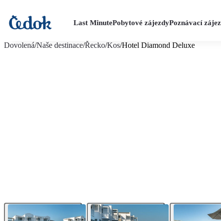
Last Minute
Pobytové zájezdy
Poznávací záje
více fotografií (22)
Dovolená
/
Naše destinace
/
Řecko
/
Kos
/
Hotel Diamond Deluxe