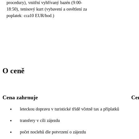
procedury), vnitřní vyhřívaný bazén (9:00-
18:50), tenisový kurt (vybavení a osvětlení za
poplatek: cca10 EUR/hod.)
O ceně
Cena zahrnuje
Ce
leteckou dopravu v turistické třídě včetně tax a příplatků
transfery v cíli zájezdu
počet noclehů dle potvrzení o zájezdu