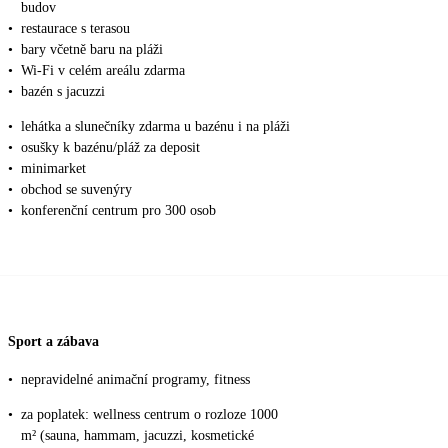
budov
•
restaurace s terasou
•
bary včetně baru na pláži
•
Wi-Fi v celém areálu zdarma
•
bazén s jacuzzi
•
lehátka a slunečníky zdarma u bazénu i na pláži
•
osušky k bazénu/pláž za deposit
•
minimarket
•
obchod se suvenýry
•
konferenční centrum pro 300 osob
Sport a zábava
•
nepravidelné animační programy, fitness
•
za poplatek: wellness centrum o rozloze 1000
m² (sauna, hammam, jacuzzi, kosmetické