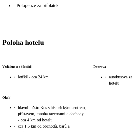
Polopenze za příplatek
Poloha hotelu
Vzdálenost od letiště
Doprava
•
letiště - cca 24 km
•
autobusová za
hotelu
Okolí
•
hlavní město Kos s historickým centrem,
přístavem, mnoha tavernami a obchody
- cca 4 km od hotelu
•
cca 1,5 km od obchodů, barů a