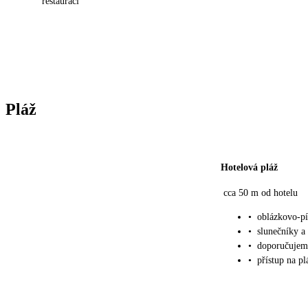
restaurací
Pláž
Hotelová pláž
cca 50 m od hotelu
•
oblázkovo-pí
•
slunečníky a
•
doporučujem
•
přístup na p