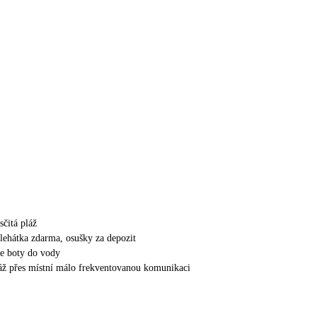
sčitá pláž
 lehátka zdarma, osušky za depozit
e boty do vody
láž přes místní málo frekventovanou komunikaci