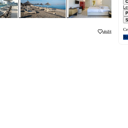
O
Le
P
S
Ce
uložit
Re