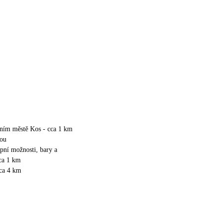
vním městě Kos - cca 1 km
kou
upní možnosti, bary a
cca 1 km
cca 4 km