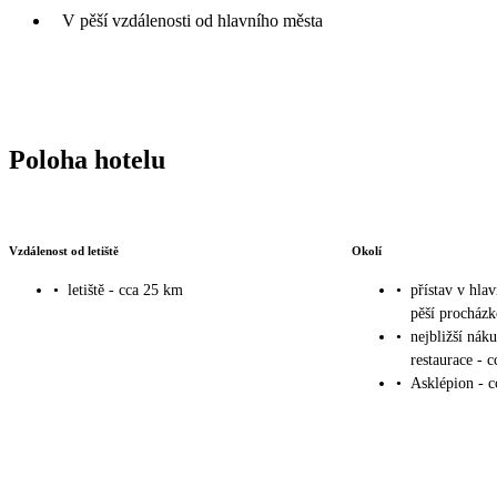
V pěší vzdálenosti od hlavního města
Poloha hotelu
Vzdálenost od letiště
Okolí
•
letiště - cca 25 km
•
přístav v hla
pěší procház
•
nejbližší nák
restaurace - 
•
Asklépion - 