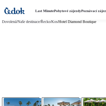
Last Minute
Pobytové zájezdy
Poznávací záje
více fotografií (19)
Dovolená
/
Naše destinace
/
Řecko
/
Kos
/
Hotel Diamond Boutique