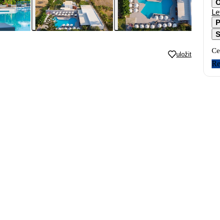
O
Le
P
S
Ce
uložit
Re