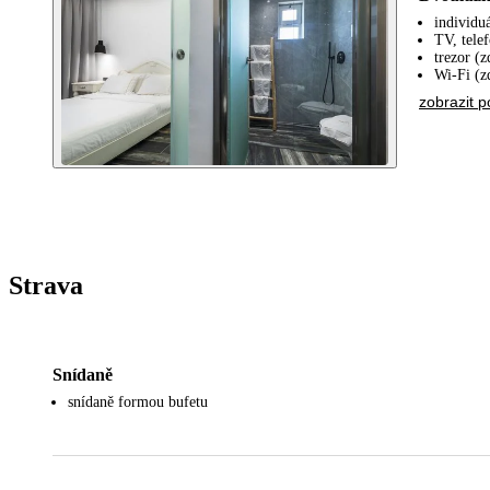
individuá
TV, tele
trezor (
Wi-Fi (z
zobrazit p
Strava
Snídaně
snídaně formou bufetu