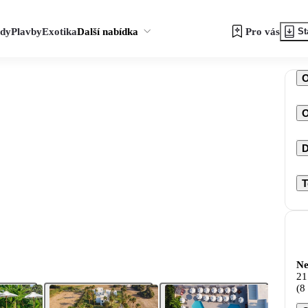
zdy
Plavby
Exotika
Další nabídka
Pro vás
St
O
D
T
Ne
21
(8