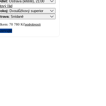
dlet
:
Ostrava (letiště), 21:00
tový řád
okoj
:
Dvoulůžkový superior
trava
:
Snídaně
lkem:
70 780 Kč
podrobnosti
zervujte