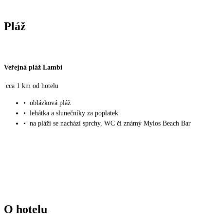
Pláž
Veřejná pláž Lambi
cca 1 km od hotelu
•
oblázková pláž
•
lehátka a slunečníky za poplatek
•
na pláži se nachází sprchy, WC či známý Mylos Beach Bar
O hotelu