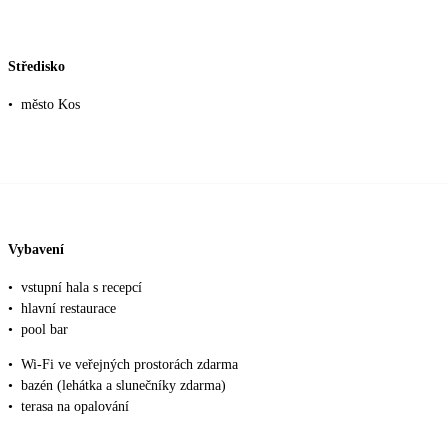
Středisko
•
město Kos
Vybavení
•
vstupní hala s recepcí
•
hlavní restaurace
•
pool bar
•
Wi-Fi ve veřejných prostorách zdarma
•
bazén (lehátka a slunečníky zdarma)
•
terasa na opalování