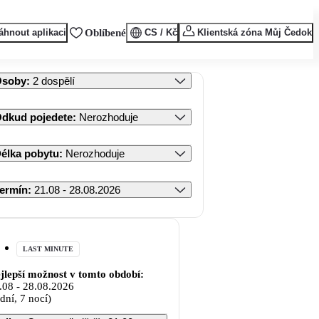
áhnout aplikaci
Oblíbené
CS / Kč
Klientská zóna Můj Čedok
Osoby
:
2 dospělí
dkud pojedete
:
Nerozhoduje
élka pobytu
:
Nerozhoduje
ermín
:
21.08 - 28.08.2026
LAST MINUTE
jlepší možnost v tomto období:
.08
-
28.08.2026
 dní, 7 nocí)