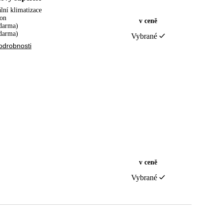
lní klimatizace
fon
v ceně
zdarma)
darma)
Vybrané
odrobnosti
v ceně
Vybrané