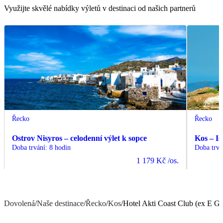
Využijte skvělé nabídky výletů v destinaci od našich partnerů
Řecko
Řecko
Ostrov Nisyros – celodenní výlet k sopce
Kos – Is
Doba trvání
:
8 hodin
Doba trvá
1 179 Kč
/os.
Dovolená
/
Naše destinace
/
Řecko
/
Kos
/
Hotel Akti Coast Club (ex E G