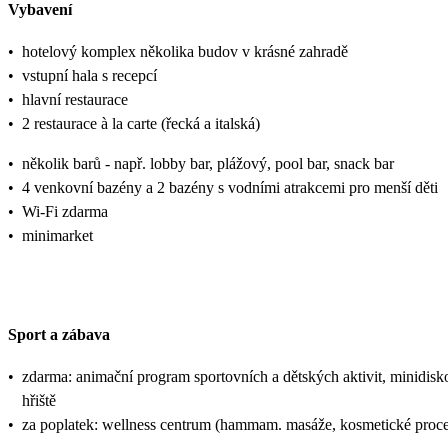
Vybavení
•
hotelový komplex několika budov v krásné zahradě
•
vstupní hala s recepcí
•
hlavní restaurace
•
2 restaurace à la carte (řecká a italská)
•
několik barů - např. lobby bar, plážový, pool bar, snack bar
•
4 venkovní bazény a 2 bazény s vodními atrakcemi pro menší děti
•
Wi-Fi zdarma
•
minimarket
Sport a zábava
•
zdarma: animační program sportovních a dětských aktivit, minidisko, 
hřiště
•
za poplatek: wellness centrum (hammam. masáže, kosmetické proc