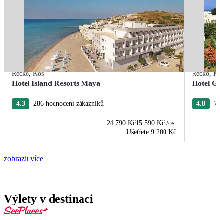
Řecko
,
Kos
Řecko
,
K
Hotel Island Resorts Maya
Hotel G
4.3
286 hodnocení zákazníků
4.8
70
24 790 Kč
15 590 Kč
/os.
Ušetřete
9 200 Kč
zobrazit více
Výlety v destinaci