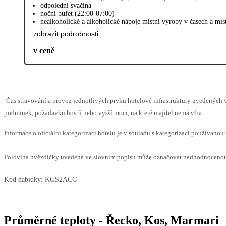
odpolední svačina
noční bufet (22:00-07:00)
nealkoholické a alkoholické nápoje místní výroby v časech a mí
zobrazit podrobnosti
v ceně
Čas stravování a provoz jednotlivých prvků hotelové infrastruktury uvedenýc
podmínek, požadavků hostů nebo vyšší moci, na které majitel nemá vliv.
Informace o oficiální kategorizaci hotelu je v souladu s kategorizací používanou 
Polovina hvězdičky uvedená ve slovním popisu může označovat nadhodnocenou n
Kód nabídky:
KGS2ACC
Průměrné teploty - Řecko, Kos, Marmari