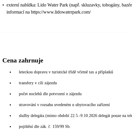
•
externí nabídka: Lido Water Park (např. skluzavky, tobogány, bazén
informací na https://www.lidowaterpark.com/
Cena zahrnuje
leteckou dopravu v turistické třídě včetně tax a příplatků
transfery v cíli zájezdu
počet noclehů dle potvrzení o zájezdu
stravování v rozsahu uvedeném u ubytovacího zařízení
služby delegáta (mimo období 22.5.-9.10.2026 delegát pouze na tel
pojištění dle zák. č. 159/99 Sb.