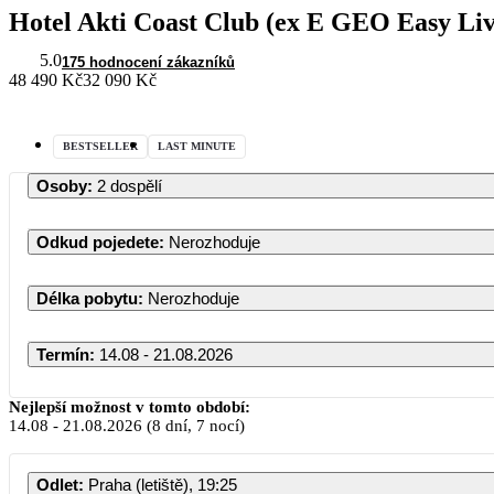
Hotel Akti Coast Club (ex E GEO Easy Liv
5.0
175 hodnocení zákazníků
48 490 Kč
32 090 Kč
BESTSELLER
LAST MINUTE
Osoby
:
2 dospělí
Odkud pojedete
:
Nerozhoduje
Délka pobytu
:
Nerozhoduje
Termín
:
14.08 - 21.08.2026
Nejlepší možnost v tomto období:
14.08
-
21.08.2026
(8 dní, 7 nocí)
PO
ÚT
Odlet
:
Praha (letiště), 19:25