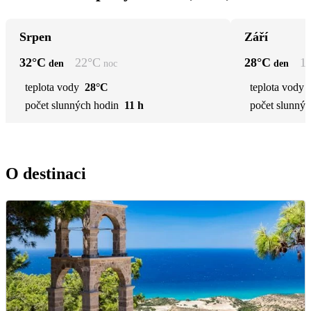
Srpen
Září
32
°C
22
°C
28
°C
1
den
noc
den
teplota vody
28°C
teplota vody
počet slunných hodin
11 h
počet slunnýc
O destinaci