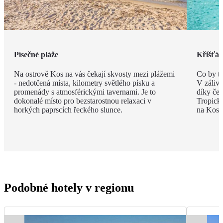
Písečné pláže
Křišťál
Na ostrově Kos na vás čekají skvosty mezi plážemi
Co by t
- nedotčená místa, kilometry světlého písku a
V zálivu
promenády s atmosférickými tavernami. Je to
díky če
dokonalé místo pro bezstarostnou relaxaci v
Tropick
horkých paprscích řeckého slunce.
na Kosu 
Podobné hotely v regionu