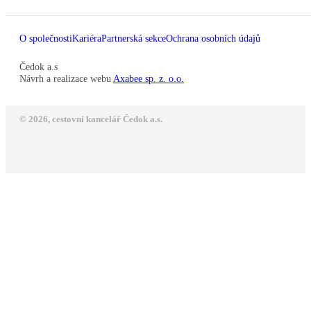
O společnosti
Kariéra
Partnerská sekce
Ochrana osobních údajů
Čedok a.s
Návrh a realizace webu
Axabee sp. z. o.o.
© 2026, cestovní kancelář Čedok a.s.