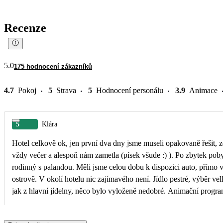
Recenze
5.0
175 hodnocení zákazníků
4.7
Pokoj
5
Strava
5
Hodnocení personálu
3.9
Animace
5
Klára
Hotel celkově ok, jen první dva dny jsme museli opakovaně řešit, 
vždy večer a alespoň nám zametla (písek všude :) ). Po zbytek poby
rodinný s palandou. Měli jsme celou dobu k dispozici auto, přímo v
ostrově. V okolí hotelu nic zajímavého není. Jídlo pestré, výběr vel
jak z hlavní jídelny, něco bylo vyloženě nedobré. Animační progr
udržovaný, čistý, u bazénů člověk vždy našel lehátko, na pláži asi j
hotelu hezká, moře čisté, je to větrnější strana ostrova, tak je třeba