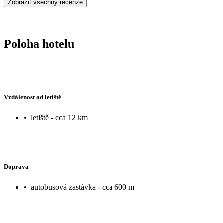
Zobrazit všechny recenze
hotelu jsme si užili.
Poloha hotelu
Vzdálenost od letiště
•
letiště - cca 12 km
Doprava
•
autobusová zastávka - cca 600 m