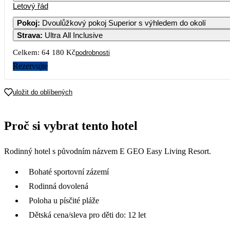
Letový řád
Pokoj
:
Dvoulůžkový pokoj Superior s výhledem do okolí
Strava
:
Ultra All Inclusive
3
4
Celkem:
64 180 Kč
podrobnosti
10
11
Rezervujte
17
18
uložit do oblíbených
24
25
Proč si vybrat tento hotel
31
Rodinný hotel s původním názvem E GEO Easy Living Resort.
Bohaté sportovní zázemí
Rodinná dovolená
Poloha u písčité pláže
Dětská cena/sleva pro děti do: 12 let