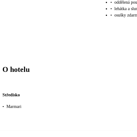
•
oddělená pou
•
lehátka a sl
•
osušky zdar
O hotelu
Středisko
•
Marmari