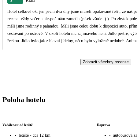
5
Klára
Hotel celkově ok, jen první dva dny jsme museli opakovaně řešit, ze náš p
recepci vždy večer a alespoň nám zametla (písek všude :) ). Po zbytek pob
měli jsme rodinný s palandou. Měli jsme celou dobu k dispozici auto, přím
cestování po ostrově. V okolí hotelu nic zajímavého není. Jídlo pestré, výb
řeckou. Jídlo bylo jak z hlavní jídelny, něco bylo vyloženě nedobré. Ani
takový byl krásně udržovaný, čistý, u bazénů člověk vždy našel lehátko, na 
poslední den). Pláž u hotelu hezká, moře čisté, je to větrnější strana ostrov
Zobrazit všechny recenze
spokojeni a pobyt v hotelu jsme si užili.
Poloha hotelu
Vzdálenost od letiště
Doprava
•
letiště - cca 12 km
•
autobusová za