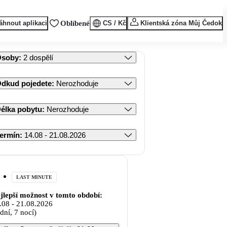
áhnout aplikaci
Oblíbené
CS / Kč
Klientská zóna Můj Čedok
Osoby
:
2 dospělí
dkud pojedete
:
Nerozhoduje
élka pobytu
:
Nerozhoduje
ermín
:
14.08 - 21.08.2026
LAST MINUTE
jlepší možnost v tomto období:
.08
-
21.08.2026
 dní, 7 nocí)