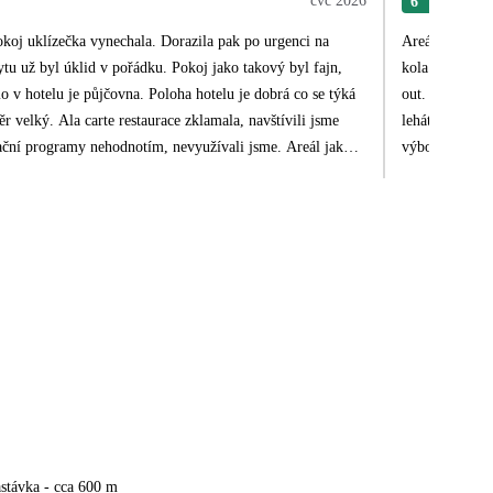
čvc 2026
6
Jiří
okoj uklízečka vynechala. Dorazila pak po urgenci na
Areál hotelu j
ytu už byl úklid v pořádku. Pokoj jako takový byl fajn,
kola. Pokoj by
o v hotelu je půjčovna. Poloha hotelu je dobrá co se týká
out. Úklid je 
ěr velký. Ala carte restaurace zklamala, navštívili jsme
lehátka nijak 
mační programy nehodnotím, nevyužívali jsme. Areál jako
výborné včetn
pláži asi jak kdy (ale na té hotelové jsme byli jen první a
objednat auto-
a, tak je třeba počítat i s většími vlnami. Celkově jsme byli
areálu ticho, 
stávka - cca 600 m