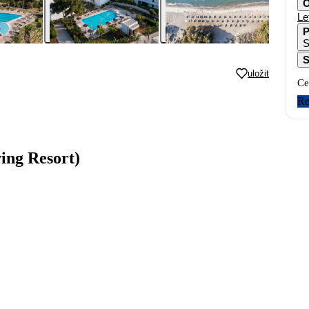
O
Le
P
S
S
uložit
Ce
Re
ing Resort)