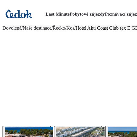
Last Minute
Pobytové zájezdy
Poznávací záje
více fotografií (26)
Dovolená
/
Naše destinace
/
Řecko
/
Kos
/
Hotel Akti Coast Club (ex E G