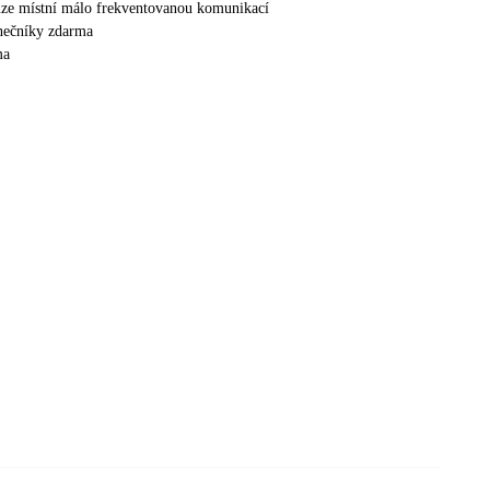
ze místní málo frekventovanou komunikací
unečníky zdarma
ma