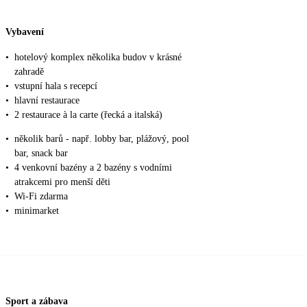
Vybavení
•
hotelový komplex několika budov v krásné
zahradě
•
vstupní hala s recepcí
•
hlavní restaurace
•
2 restaurace à la carte (řecká a italská)
•
několik barů - např. lobby bar, plážový, pool
bar, snack bar
•
4 venkovní bazény a 2 bazény s vodními
atrakcemi pro menší děti
•
Wi-Fi zdarma
•
minimarket
Sport a zábava