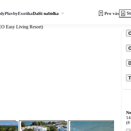
zdy
Plavby
Exotika
Další nabídka
Pro vás
St
EO Easy Living Resort)
O
D
T
Ne
14
(8