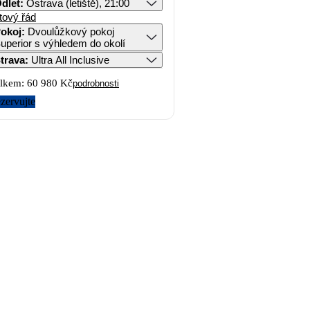
dlet
:
Ostrava (letiště), 21:00
tový řád
okoj
:
Dvoulůžkový pokoj
uperior s výhledem do okolí
trava
:
Ultra All Inclusive
lkem:
60 980 Kč
podrobnosti
zervujte