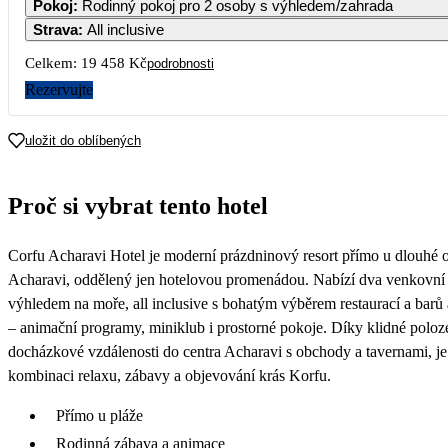
Pokoj
:
Rodinný pokoj pro 2 osoby s výhledem/zahrada
9 729
Strava
:
All inclusive
5
6
7
8
9
10
1
Celkem:
19 458 Kč
podrobnosti
Rezervujte
12
13
14
15
16
17
1
uložit do oblíbených
19
20
21
22
23
24
2
Proč si vybrat tento hotel
26
27
28
29
30
31
Corfu Acharavi Hotel je moderní prázdninový resort přímo u dlouhé o
Acharavi, oddělený jen hotelovou promenádou. Nabízí dva venkovní b
výhledem na moře, all inclusive s bohatým výběrem restaurací a barů 
– animační programy, miniklub i prostorné pokoje. Díky klidné poloz
docházkové vzdálenosti do centra Acharavi s obchody a tavernami, je
kombinaci relaxu, zábavy a objevování krás Korfu.
Přímo u pláže
Rodinná zábava a animace