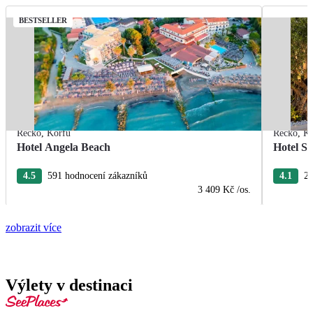
BESTSELLER
Řecko
,
Korfu
Řecko
,
Ko
Hotel Angela Beach
Hotel S
4.5
591 hodnocení zákazníků
4.1
27
3 409 Kč
/os.
zobrazit více
Výlety v destinaci