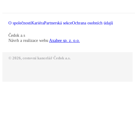
O společnosti
Kariéra
Partnerská sekce
Ochrana osobních údajů
Čedok a.s
Návrh a realizace webu
Axabee sp. z. o.o.
© 2026, cestovní kancelář Čedok a.s.