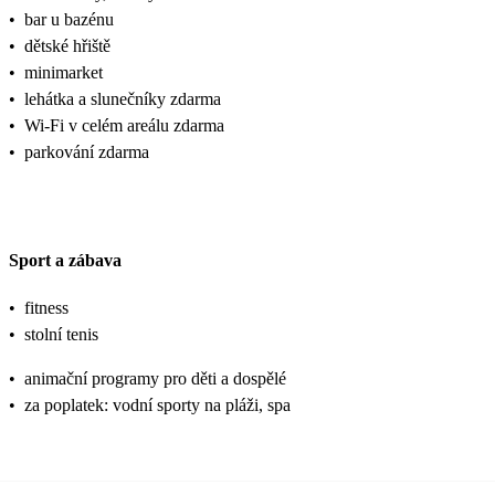
•
bar u bazénu
•
dětské hřiště
•
minimarket
•
lehátka a slunečníky zdarma
•
Wi-Fi v celém areálu zdarma
•
parkování zdarma
Sport a zábava
•
fitness
•
stolní tenis
•
animační programy pro děti a dospělé
•
za poplatek: vodní sporty na pláži, spa