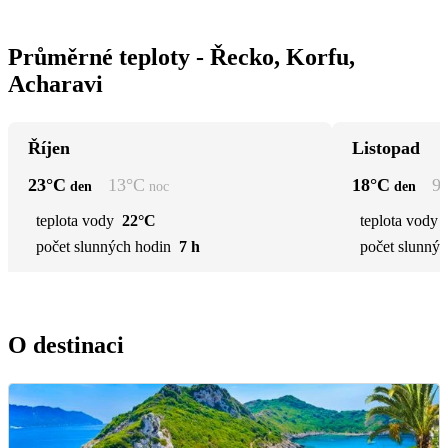
Průměrné teploty - Řecko, Korfu,
Acharavi
Říjen
Listopad
23
°C
13
°C
18
°C
9
den
noc
den
teplota vody
22°C
teplota vody
počet slunných hodin
7 h
počet slunnýc
O destinaci