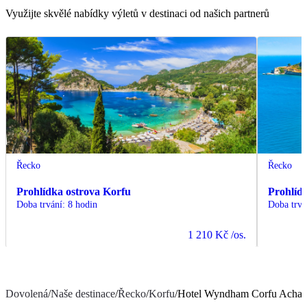
Využijte skvělé nabídky výletů v destinaci od našich partnerů
Řecko
Řecko
Prohlídka ostrova Korfu
Prohlíd
Doba trvání
:
8 hodin
Doba trvá
1 210 Kč
/os.
Dovolená
/
Naše destinace
/
Řecko
/
Korfu
/
Hotel Wyndham Corfu Achar