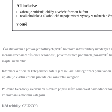
All inclusive
zahrnuje snídaně, obědy a večeře formou bufetu
nealkoholické a alkoholické nápoje místní výroby v místech a č
v ceně
Čas stravování a provoz jednotlivých prvků hotelové infrastruktury uvedených
menším změnám v důsledku sezónnosti, povětrnostních podmínek, požadavků hos
majitel nemá vliv.
Informace o oficiální kategorizaci hotelu je v souladu s kategorizací používanou
uplatňuje vlastní kritéria pro udělení konkrétní kategorie.
Polovina hvězdičky uvedená ve slovním popisu může označovat nadhodnoceno
ve srovnání s oficiální kategorií.
Kód nabídky:
CFU2COR