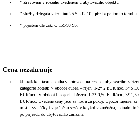
* stravování v rozsahu uvedeném u ubytovacího objektu
* služby delegáta v termínu 25.5. -12.10., před a po tomto termínu
* pojištění dle zák. č. 159/99 Sb.
Cena nezahrnuje
klimatickou taxu - platba v hotovosti na recepci ubytovacího zařízen
kategorie hotelu: V období duben – říjen: 1-2* 2 EUR/noc, 3* 5 
EUR/noc. V období listopad – březen: 1-2* 0,50 EUR/noc, 3* 1,5
EUR/noc. Uvedené ceny jsou za noc a za pokoj. Upozorňujeme, že 
místní vyhlášky i v průběhu sezóny kdykoliv změněna, aktuální in
po příjezdu do ubytovacího zařízení.