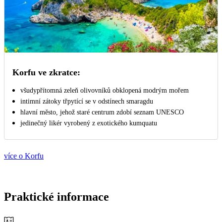
Korfu ve zkratce:
všudypřítomná zeleň olivovníků obklopená modrým mořem
intimní zátoky třpytící se v odstínech smaragdu
hlavní město, jehož staré centrum zdobí seznam UNESCO
jedinečný likér vyrobený z exotického kumquatu
více o Korfu
Praktické informace