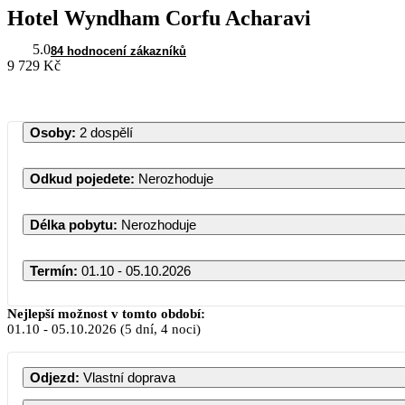
Hotel Wyndham Corfu Acharavi
5.0
84 hodnocení zákazníků
9 729 Kč
Osoby
:
2 dospělí
Odkud pojedete
:
Nerozhoduje
Délka pobytu
:
Nerozhoduje
Termín
:
01.10 - 05.10.2026
Říjen 2026
Nejlepší možnost v tomto období:
01.10
-
05.10.2026
(5 dní, 4 noci)
PO
ÚT
ST
ČT
PÁ
SO
N
Odjezd
:
Vlastní doprava
1
2
3