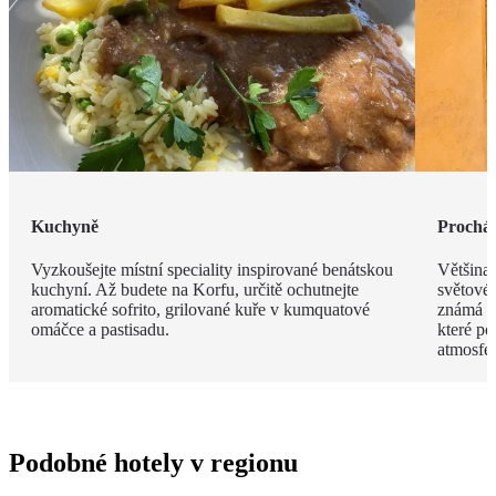
Kuchyně
Procház
Vyzkoušejte místní speciality inspirované benátskou
Většina
kuchyní. Až budete na Korfu, určitě ochutnejte
světové
aromatické sofrito, grilované kuře v kumquatové
známá s
omáčce a pastisadu.
které po
atmosfér
Podobné hotely v regionu