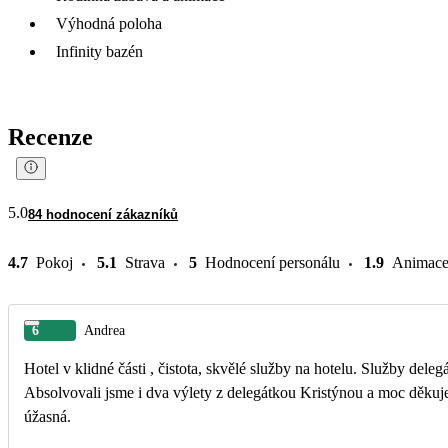
Výhodná poloha
Infinity bazén
Recenze
5.0
84 hodnocení zákazníků
4.7
Pokoj
5.1
Strava
5
Hodnocení personálu
1.9
Animac
6
Andrea
Hotel v klidné části , čistota, skvělé služby na hotelu. Služby deleg
Absolvovali jsme i dva výlety z delegátkou Kristýnou a moc děkuj
úžasná.