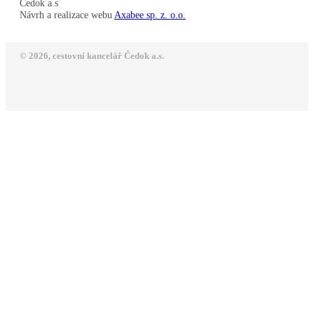
Čedok a.s
Návrh a realizace webu
Axabee sp. z. o.o.
© 2026, cestovní kancelář Čedok a.s.