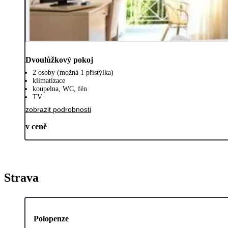
Dvoulůžkový pokoj
2 osoby (možná 1 přistýlka)
klimatizace
koupelna, WC, fén
TV
zobrazit podrobnosti
v ceně
Strava
Polopenze