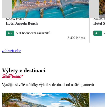
Řecko
,
Korfu
Řecko
,
Ko
Hotel Angela Beach
Hotel S
4.5
591 hodnocení zákazníků
4.1
28
3 409 Kč
/os.
zobrazit více
Výlety v destinaci
Využijte skvělé nabídky výletů v destinaci od našich partnerů