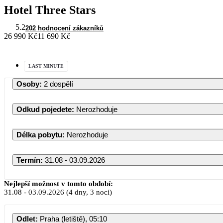
Hotel Three Stars
5.2
202 hodnocení zákazníků
26 990 Kč
11 690 Kč
LAST MINUTE
Osoby
:
2 dospělí
Odkud pojedete
:
Nerozhoduje
Délka pobytu
:
Nerozhoduje
Termín
:
31.08 - 03.09.2026
Nejlepší možnost v tomto období:
31.08
-
03.09.2026
(4 dny, 3 noci)
Odlet
:
Praha (letiště), 05:10