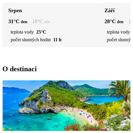
Srpen
Září
31
°C
18
°C
28
°C
1
den
noc
den
teplota vody
25°C
teplota vody
počet slunných hodin
11 h
počet slunnýc
O destinaci