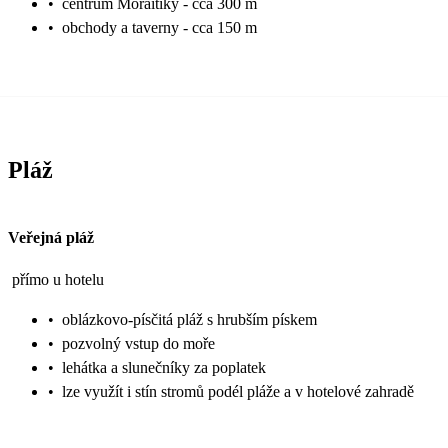
•
centrum Moraitiky - cca 300 m
•
obchody a taverny - cca 150 m
Pláž
Veřejná pláž
přímo u hotelu
•
oblázkovo-písčitá pláž s hrubším pískem
•
pozvolný vstup do moře
•
lehátka a slunečníky za poplatek
•
lze využít i stín stromů podél pláže a v hotelové zahradě