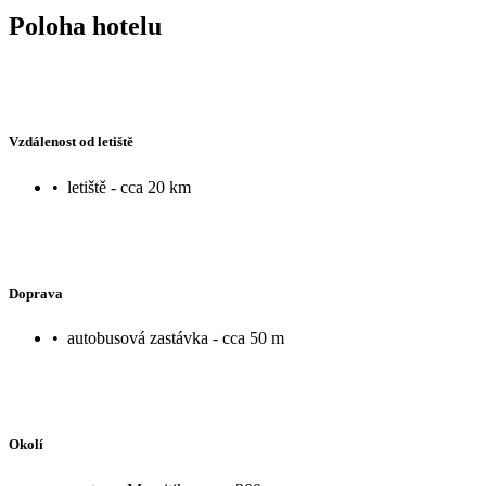
Poloha hotelu
Vzdálenost od letiště
•
letiště - cca 20 km
Doprava
•
autobusová zastávka - cca 50 m
Okolí