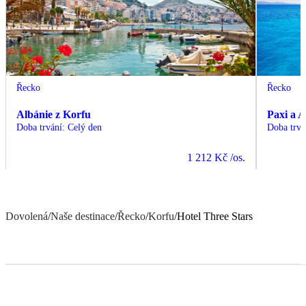
Řecko
Řecko
Albánie z Korfu
Paxi a A
Doba trvání
:
Celý den
Doba trvá
1 212 Kč
/os.
Dovolená
/
Naše destinace
/
Řecko
/
Korfu
/
Hotel Three Stars