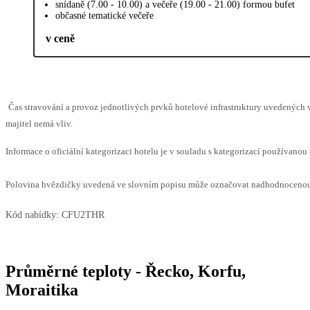
snídaně (7.00 - 10.00) a večeře (19.00 - 21.00) formou bufet
občasné tematické večeře
v ceně
Čas stravování a provoz jednotlivých prvků hotelové infrastruktury uvedenýc
majitel nemá vliv.
Informace o oficiální kategorizaci hotelu je v souladu s kategorizací používanou 
Polovina hvězdičky uvedená ve slovním popisu může označovat nadhodnocenou n
Kód nabídky:
CFU2THR
Průměrné teploty - Řecko, Korfu,
Moraitika