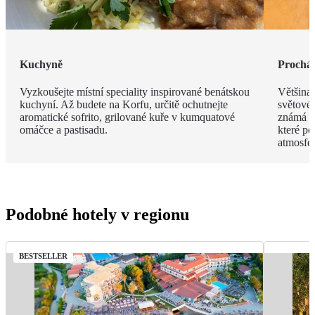
Kuchyně
Procház
Vyzkoušejte místní speciality inspirované benátskou
Většina
kuchyní. Až budete na Korfu, určitě ochutnejte
světové
aromatické sofrito, grilované kuře v kumquatové
známá s
omáčce a pastisadu.
které po
atmosfér
Podobné hotely v regionu
BESTSELLER