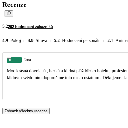
Recenze
5.2
202 hodnocení zákazníků
4.9
Pokoj
4.9
Strava
5.2
Hodnocení personálu
2.1
Anima
6
Jana
Moc krásná dovolená , hezká a klidná pláž blízko hotelu , profesionální personál , výborná kuchyně a delegátka Kristýna překonala naše představy , prostě byla skvělá . S
klidným svěd
Zobrazit všechny recenze