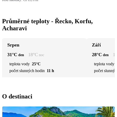
Průměrné teploty - Řecko, Korfu,
Acharavi
Srpen
Září
31
°C
18
°C
28
°C
1
den
noc
den
teplota vody
25°C
teplota vody
počet slunných hodin
11 h
počet slunnýc
O destinaci