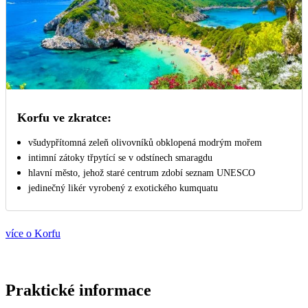
Korfu ve zkratce:
všudypřítomná zeleň olivovníků obklopená modrým mořem
intimní zátoky třpytící se v odstínech smaragdu
hlavní město, jehož staré centrum zdobí seznam UNESCO
jedinečný likér vyrobený z exotického kumquatu
více o Korfu
Praktické informace