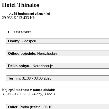
Hotel Thinalos
5.2
79 hodnocení zákazníků
29 933 Kč
13 433 Kč
LAST MINUTE
Osoby
:
2 dospělí
Odkud pojedete
:
Nerozhoduje
Délka pobytu
:
Nerozhoduje
Termín
:
31.08 - 03.09.2026
Nejlepší možnost v tomto období:
31.08
-
03.09.2026
(4 dny, 3 noci)
Odlet
:
Praha (letiště), 05:10