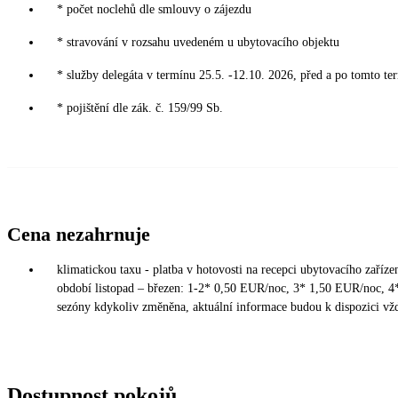
* počet noclehů dle smlouvy o zájezdu
* stravování v rozsahu uvedeném u ubytovacího objektu
* služby delegáta v termínu 25.5. -12.10. 2026, před a po tomto te
* pojištění dle zák. č. 159/99 Sb.
Cena nezahrnuje
klimatickou taxu - platba v hotovosti na recepci ubytovacího zaří
období listopad – březen: 1-2* 0,50 EUR/noc, 3* 1,50 EUR/noc, 4
sezóny kdykoliv změněna, aktuální informace budou k dispozici vžd
Dostupnost pokojů