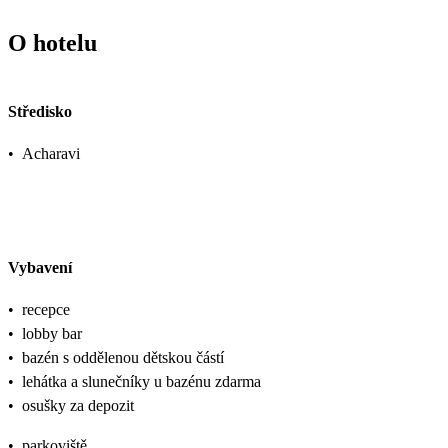
O hotelu
Středisko
•
Acharavi
Vybavení
•
recepce
•
lobby bar
•
bazén s oddělenou dětskou částí
•
lehátka a slunečníky u bazénu zdarma
•
osušky za depozit
•
parkoviště