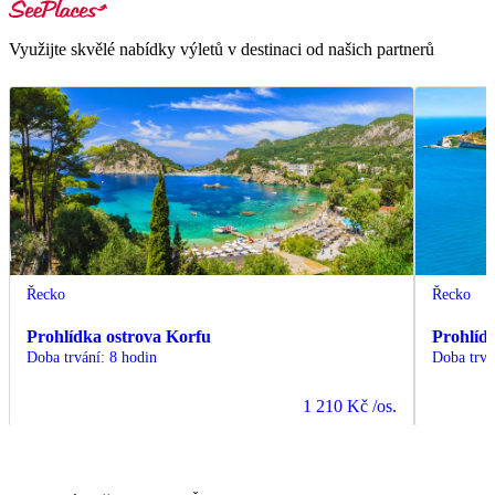
Využijte skvělé nabídky výletů v destinaci od našich partnerů
Řecko
Řecko
Prohlídka ostrova Korfu
Prohlíd
Doba trvání
:
8 hodin
Doba trvá
1 210 Kč
/os.