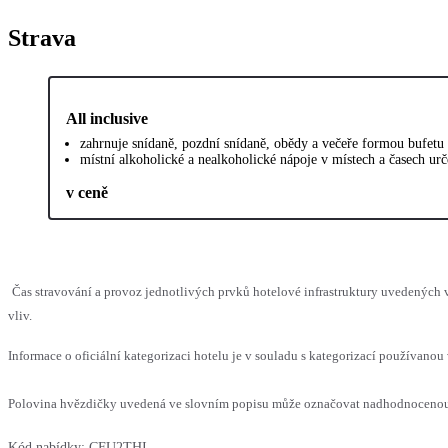
Strava
All inclusive
zahrnuje snídaně, pozdní snídaně, obědy a večeře formou bufetu v
místní alkoholické a nealkoholické nápoje v místech a časech ur
v ceně
Čas stravování a provoz jednotlivých prvků hotelové infrastruktury uvedenýc
vliv.
Informace o oficiální kategorizaci hotelu je v souladu s kategorizací používanou 
Polovina hvězdičky uvedená ve slovním popisu může označovat nadhodnocenou n
Kód nabídky:
CFU2THI