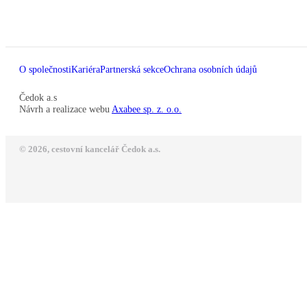
O společnosti
Kariéra
Partnerská sekce
Ochrana osobních údajů
Čedok a.s
Návrh a realizace webu
Axabee sp. z. o.o.
© 2026, cestovní kancelář Čedok a.s.