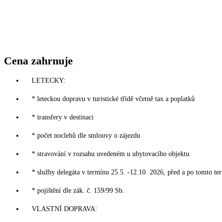
Cena zahrnuje
LETECKY:
* leteckou dopravu v turistické třídě včetně tax a poplatků
* transfery v destinaci
* počet noclehů dle smlouvy o zájezdu
* stravování v rozsahu uvedeném u ubytovacího objektu
* služby delegáta v termínu 25.5. -12.10. 2026, před a po tomto te
* pojištění dle zák. č. 159/99 Sb.
VLASTNÍ DOPRAVA: