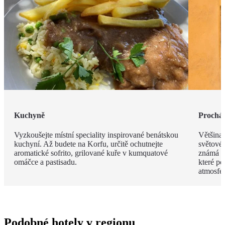
Kuchyně
Procház
Vyzkoušejte místní speciality inspirované benátskou
Většina
kuchyní. Až budete na Korfu, určitě ochutnejte
světové
aromatické sofrito, grilované kuře v kumquatové
známá s
omáčce a pastisadu.
které po
atmosfér
Podobné hotely v regionu