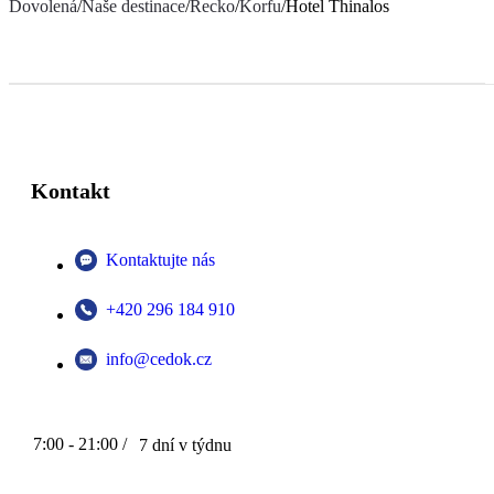
Dovolená
/
Naše destinace
/
Řecko
/
Korfu
/
Hotel Thinalos
Kontakt
Kontaktujte nás
+420 296 184 910
info@cedok.cz
7:00 - 21:00 /
7 dní v týdnu