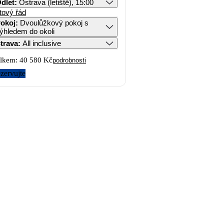
dlet
:
Ostrava (letiště), 15:00
tový řád
okoj
:
Dvoulůžkový pokoj s
ýhledem do okoli
trava
:
All inclusive
lkem:
40 580 Kč
podrobnosti
zervujte