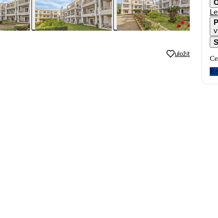
O
Le
P
v
S
uložit
Ce
Re