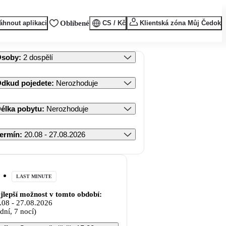
áhnout aplikaci
Oblíbené
CS / Kč
Klientská zóna Můj Čedok
Osoby
:
2 dospělí
dkud pojedete
:
Nerozhoduje
élka pobytu
:
Nerozhoduje
ermín
:
20.08 - 27.08.2026
LAST MINUTE
jlepší možnost v tomto období:
.08
-
27.08.2026
 dní, 7 nocí)