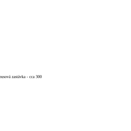
Stravování ve 
Thinalosu, tak
(animační prog
nikdo neinform
si půjčíte auto
čin však lehce
ruchu a atrakcí
servírováno do
obusová zastávka - cca 300