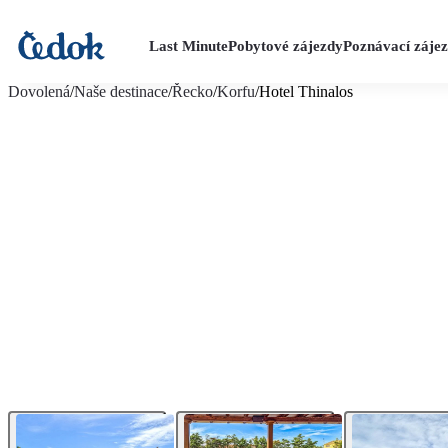
Last Minute
Pobytové zájezdy
Poznávací záje
více fotografií (5)
Dovolená
/
Naše destinace
/
Řecko
/
Korfu
/
Hotel Thinalos