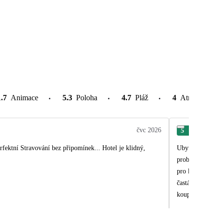
1.7
Animace
5.3
Poloha
4.7
Pláž
4
Atrakce v o
čvc 2026
5
Kat
rfektní Stravování bez připomínek... Hotel je klidný,
Ubytování je v
problém. Měli 
pro kočky a ne
častá výměna r
koupelnová kos
blízko, pláž k