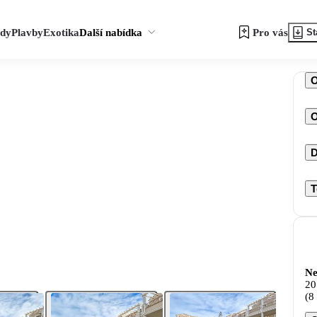
zdy
Plavby
Exotika
Další nabídka
Pro vás
St
O
D
T
Ne
20
(8