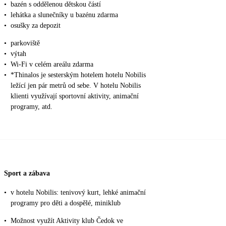
•
bazén s oddělenou dětskou částí
•
lehátka a slunečníky u bazénu zdarma
•
osušky za depozit
•
parkoviště
•
výtah
•
Wi-Fi v celém areálu zdarma
•
*Thinalos je sesterským hotelem hotelu Nobilis
ležící jen pár metrů od sebe. V hotelu Nobilis
klienti využívají sportovní aktivity, animační
programy, atd.
Sport a zábava
•
v hotelu Nobilis: tenivový kurt, lehké animační
programy pro děti a dospělé, miniklub
•
Možnost využít Aktivity klub Čedok ve