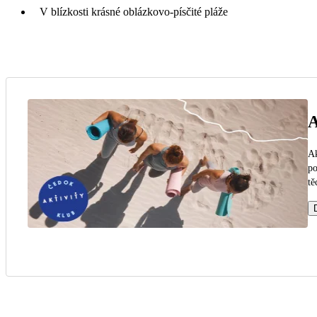
V blízkosti krásné oblázkovo-písčité pláže
A
Ak
po
tě