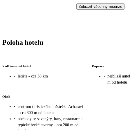
Zobrazit všechny recenze
Poloha hotelu
Vzdálenost od letiště
Doprava
•
letiště - cca 38 km
•
nejbližší aut
m od hotelu
Okolí
•
centrum turistického městečka Acharavi
- cca 300 m od hotelu
•
obchody se suvenýry, bary, restaurace a
typické řecké taverny - cca 200 m od