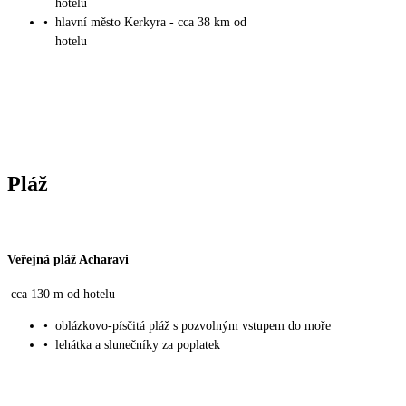
hotelu
•
hlavní město Kerkyra - cca 38 km od
hotelu
Pláž
Veřejná pláž Acharavi
cca 130 m od hotelu
•
oblázkovo-písčitá pláž s pozvolným vstupem do moře
•
lehátka a slunečníky za poplatek