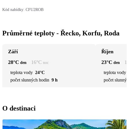
Kód nabídky:
CFU2ROB
Průměrné teploty - Řecko, Korfu, Roda
Září
Říjen
28
°C
16
°C
23
°C
1
den
noc
den
teplota vody
24°C
teplota vody
počet slunných hodin
9 h
počet slunnýc
O destinaci