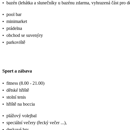
•
bazén (lehátka a slunečníky u bazénu zdarma, vyhrazená část pro dě
•
pool bar
•
minimarket
•
prádelna
•
obchod se suvenýry
•
parkoviště
Sport a zábava
•
fitness (8.00 - 21.00)
•
dětské hřiště
•
stolní tenis
•
hřiště na boccia
•
plážový volejbal
•
speciální večery (řecký večer ...),
•
deskové hry