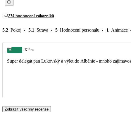
5.2
234 hodnocení zákazníků
5.2
Pokoj
5.1
Strava
5
Hodnocení personálu
1
Animace
6
Klára
Super delegát pan Lukovský a výlet do Albánie - mnoho zajímavostí
Zobrazit všechny recenze