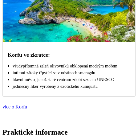
Korfu ve zkratce:
všudypřítomná zeleň olivovníků obklopená modrým mořem
intimní zátoky třpytící se v odstínech smaragdu
hlavní město, jehož staré centrum zdobí seznam UNESCO
jedinečný likér vyrobený z exotického kumquatu
více o Korfu
Praktické informace