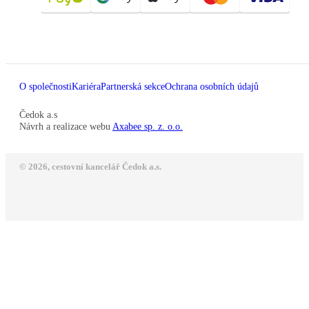
O společnosti
Kariéra
Partnerská sekce
Ochrana osobních údajů
Čedok a.s
Návrh a realizace webu
Axabee sp. z. o.o.
© 2026, cestovní kancelář Čedok a.s.