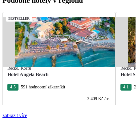
Podobné hotely v regionu
BESTSELLER
Řecko
,
Korfu
Řecko
,
Ko
Hotel Angela Beach
Hotel S
4.5
591 hodnocení zákazníků
4.1
28
3 409 Kč
/os.
zobrazit více