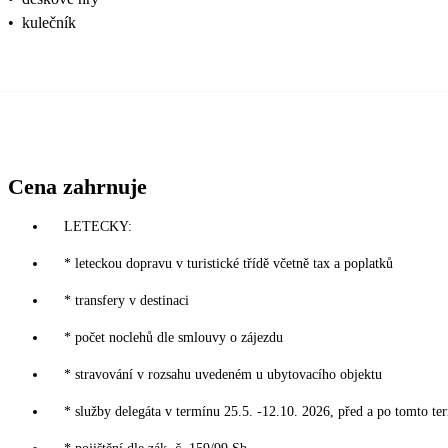
•
kulečník
Cena zahrnuje
LETECKY:
* leteckou dopravu v turistické třídě včetně tax a poplatků
* transfery v destinaci
* počet noclehů dle smlouvy o zájezdu
* stravování v rozsahu uvedeném u ubytovacího objektu
* služby delegáta v termínu 25.5. -12.10. 2026, před a po tomto te