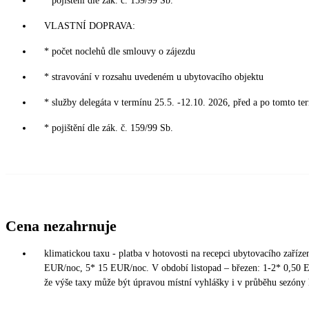
* pojištění dle zák. č. 159/99 Sb.
VLASTNÍ DOPRAVA:
* počet noclehů dle smlouvy o zájezdu
* stravování v rozsahu uvedeném u ubytovacího objektu
* služby delegáta v termínu 25.5. -12.10. 2026, před a po tomto te
* pojištění dle zák. č. 159/99 Sb.
Cena nezahrnuje
klimatickou taxu - platba v hotovosti na recepci ubytovacího zaříz
EUR/noc, 5* 15 EUR/noc. V období listopad – březen: 1-2* 0,50 
že výše taxy může být úpravou místní vyhlášky i v průběhu sezóny 