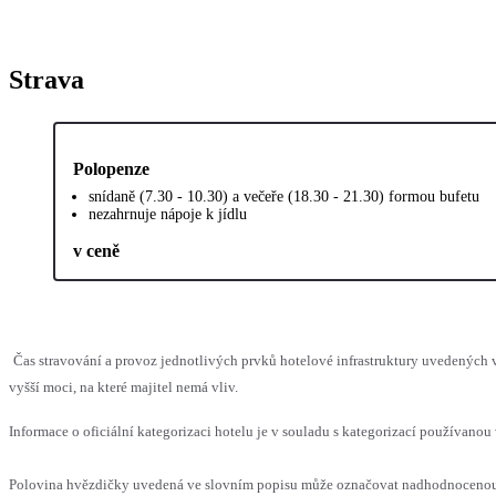
Strava
Polopenze
snídaně (7.30 - 10.30) a večeře (18.30 - 21.30) formou bufetu
nezahrnuje nápoje k jídlu
v ceně
Čas stravování a provoz jednotlivých prvků hotelové infrastruktury uvedenýc
vyšší moci, na které majitel nemá vliv.
Informace o oficiální kategorizaci hotelu je v souladu s kategorizací používanou 
Polovina hvězdičky uvedená ve slovním popisu může označovat nadhodnocenou n