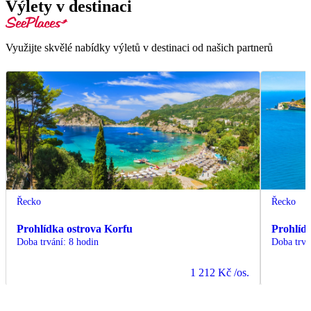
Výlety v destinaci
Využijte skvělé nabídky výletů v destinaci od našich partnerů
Řecko
Řecko
Prohlídka ostrova Korfu
Prohlíd
Doba trvání
:
8 hodin
Doba trvá
1 212 Kč
/os.