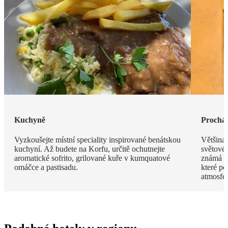
Kuchyně
Procház
Vyzkoušejte místní speciality inspirované benátskou
Většina
kuchyní. Až budete na Korfu, určitě ochutnejte
světové
aromatické sofrito, grilované kuře v kumquatové
známá s
omáčce a pastisadu.
které po
atmosfér