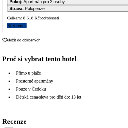
Pokoj
:
Apartmán pro 2 osoby
Strava
:
Polopenze
Celkem:
8 618 Kč
podrobnosti
17
Rezervujte
16
uložit do oblíbených
16
Proč si vybrat tento hotel
4
Přímo u pláže
Prostorné apartmány
Pouze v Čedoku
Dětská cena/sleva pro děti do: 13 let
Recenze