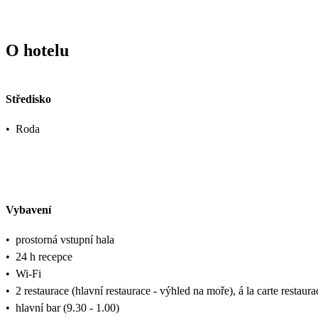
O hotelu
Středisko
•
Roda
Vybavení
•
prostorná vstupní hala
•
24 h recepce
•
Wi-Fi
•
2 restaurace (hlavní restaurace - výhled na moře), á la carte restaur
•
hlavní bar (9.30 - 1.00)