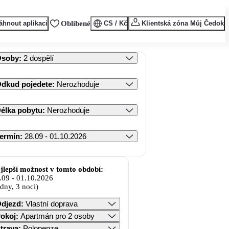
áhnout aplikaci
Oblíbené
CS / Kč
Klientská zóna Můj Čedok
Osoby
:
2 dospělí
dkud pojedete
:
Nerozhoduje
élka pobytu
:
Nerozhoduje
ermín
:
28.09 - 01.10.2026
jlepší možnost v tomto období:
.09
-
01.10.2026
 dny, 3 noci)
djezd
:
Vlastní doprava
okoj
:
Apartmán pro 2 osoby
trava
:
Polopenze