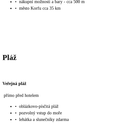
•
nákupní možnosti a bary - cca 500 m
•
město Korfu cca 35 km
Pláž
Veřejná pláž
přímo před hotelem
•
oblázkovo-písčitá pláž
•
pozvolný vstup do moře
•
lehátka a slunečníky zdarma