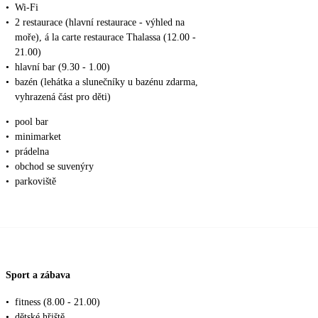
•
Wi-Fi
•
2 restaurace (hlavní restaurace - výhled na
moře), á la carte restaurace Thalassa (12.00 -
21.00)
•
hlavní bar (9.30 - 1.00)
•
bazén (lehátka a slunečníky u bazénu zdarma,
vyhrazená část pro děti)
•
pool bar
•
minimarket
•
prádelna
•
obchod se suvenýry
•
parkoviště
Sport a zábava
•
fitness (8.00 - 21.00)
•
dětské hřiště