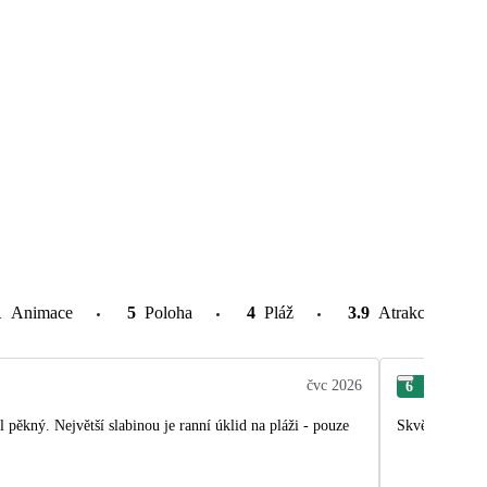
1
Animace
5
Poloha
4
Pláž
3.9
Atrakce v okolí
čvc 2026
6
Jitk
pěkný. Největší slabinou je ranní úklid na pláži - pouze
Skvělé, byli j