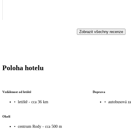
Zobrazit všechny recenze
Poloha hotelu
Vzdálenost od letiště
Doprava
•
letiště - cca 36 km
•
autobusová za
Okolí
•
centrum Rody - cca 500 m