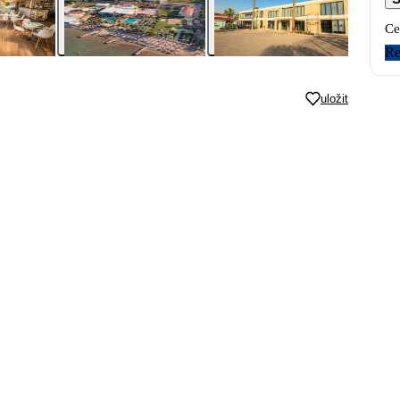
Ce
Re
uložit