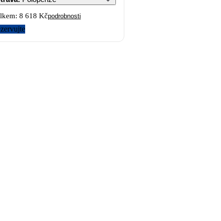
lkem:
8 618 Kč
podrobnosti
zervujte