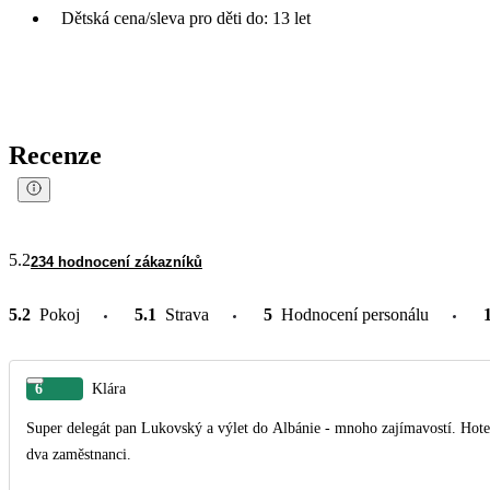
Dětská cena/sleva pro děti do: 13 let
Recenze
5.2
234 hodnocení zákazníků
5.2
Pokoj
5.1
Strava
5
Hodnocení personálu
6
Klára
Super delegát pan Lukovský a výlet do Albánie - mnoho zajímavostí. Hotel 
dva zaměstnanci.