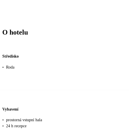
O hotelu
Středisko
•
Roda
Vybavení
•
prostorná vstupní hala
•
24 h recepce