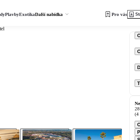
zdy
Plavby
Exotika
Další nabídka
Pro vás
St
tel
O
D
T
Ne
28
(4
O
P
S