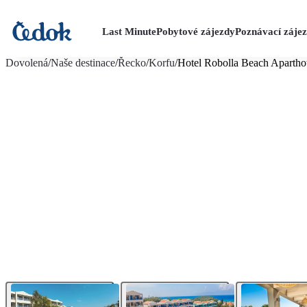
Last Minute
Pobytové zájezdy
Poznávací záje
více fotografií (24)
Dovolená
/
Naše destinace
/
Řecko
/
Korfu
/
Hotel Robolla Beach Apartho