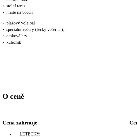
•
stolní tenis
•
hřiště na boccia
•
plážový volejbal
•
speciální večery (řecký večer ...),
•
deskové hry
•
kulečník
O ceně
Cena zahrnuje
Ce
LETECKY: