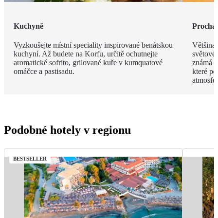
Kuchyně
Procház
Vyzkoušejte místní speciality inspirované benátskou
Většina
kuchyní. Až budete na Korfu, určitě ochutnejte
světové
aromatické sofrito, grilované kuře v kumquatové
známá s
omáčce a pastisadu.
které po
atmosfér
Podobné hotely v regionu
BESTSELLER