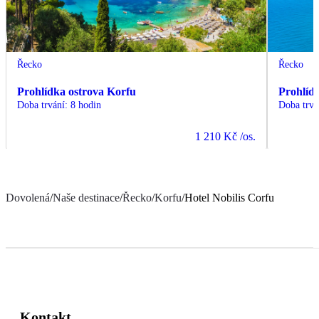
Řecko
Řecko
Prohlídka ostrova Korfu
Prohlíd
Doba trvání
:
8 hodin
Doba trvá
1 210 Kč
/os.
Dovolená
/
Naše destinace
/
Řecko
/
Korfu
/
Hotel Nobilis Corfu
Kontakt