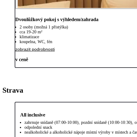
Dvoulůžkový pokoj s výhledem/zahrada
2 osoby (možná 1 přistýlka)
cca 19-20 m²
klimatizace
koupelna, WC, fén
zobrazit podrobnosti
v ceně
Strava
All inclusive
zahrnuje snídaně (07:00-10:00), pozdní snídaně (10:00-10:30), o
odpolední snack
nealkoholické a alkoholické nápoje místní výroby v místech a č