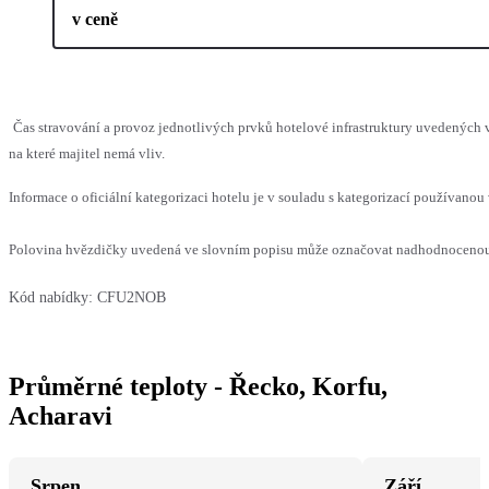
v ceně
Čas stravování a provoz jednotlivých prvků hotelové infrastruktury uvedenýc
na které majitel nemá vliv.
Informace o oficiální kategorizaci hotelu je v souladu s kategorizací používanou 
Polovina hvězdičky uvedená ve slovním popisu může označovat nadhodnocenou n
Kód nabídky:
CFU2NOB
Průměrné teploty - Řecko, Korfu,
Acharavi
Srpen
Září