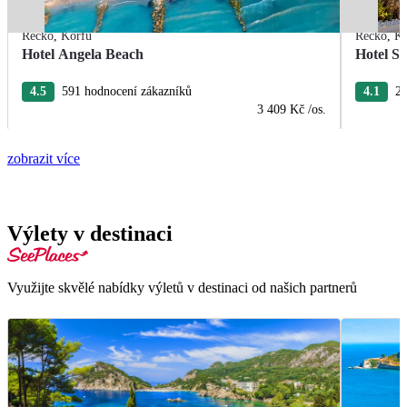
Řecko
,
Korfu
Řecko
,
Ko
Hotel Angela Beach
Hotel S
4.5
591 hodnocení zákazníků
4.1
27
3 409 Kč
/os.
zobrazit více
Výlety v destinaci
Využijte skvělé nabídky výletů v destinaci od našich partnerů