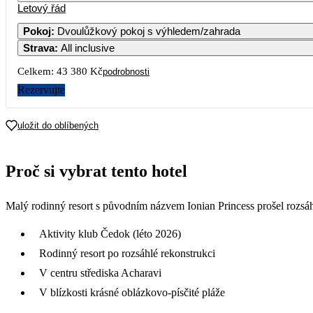
Letový řád
Pokoj
:
Dvoulůžkový pokoj s výhledem/zahrada
Strava
:
All inclusive
Celkem:
43 380 Kč
podrobnosti
Rezervujte
uložit do oblíbených
Proč si vybrat tento hotel
Malý rodinný resort s původním názvem Ionian Princess prošel rozsáh
Aktivity klub Čedok (léto 2026)
Rodinný resort po rozsáhlé rekonstrukci
V centru střediska Acharavi
V blízkosti krásné oblázkovo-písčité pláže