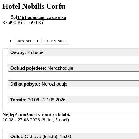
Hotel Nobilis Corfu
5.4
146 hodnocení zákazníků
33 490 Kč
21 690 Kč
BESTSELLER
LAST MINUTE
Osoby
:
2 dospělí
Odkud pojedete
:
Nerozhoduje
Délka pobytu
:
Nerozhoduje
Termín
:
20.08 - 27.08.2026
Nejlepší možnost v tomto období:
20.08
-
27.08.2026
(8 dní, 7 nocí)
Odlet
:
Ostrava (letiště), 15:00