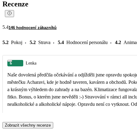
Recenze
5.4
146 hodnocení zákazníků
5.2
Pokoj
5.2
Strava
5.4
Hodnocení personálu
4.2
Anima
6
Lenka
Naše dovolená předčila očekávání a odjížděli jsme opravdu spokojení. Vše b
městečku Acharavi, kde je hodně taveren, kaváren a obchodů. Pokoj s přistýlkou byl sice o něco menší, ale na týdenní pobyt dostačující. Měli jsme pokoj s balkonem
a krásným výhledem do zahrady a na bazén. Klimatizace fungovala 
fitko. Bonus, o kterém jsme nevěděli :-) Stravování v rámci all inclusive bylo výborné. Nabídka jídel byla pestrá a po celý den byly k dispozici snacky, zmrzlina i
nealkoholické a alkoholické nápoje. Opravdu není co vytknout. Od bazénů se jde cca 200 m přímo na písečno-oblázkovu pláž. Na této pláži nejsou lehátka ani
slunečníky, ale o kousek dál je možné si je pronajmout. Promenádou u moře se dá dojít do Rod
fakultativní výlet včetně transferu. Organizace byla bezchybná a p
Zobrazit všechny recenze