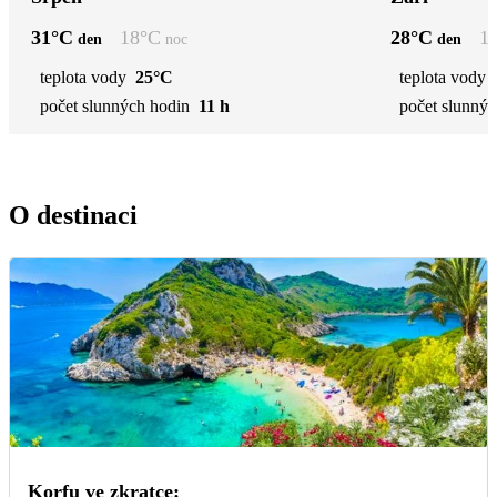
31
°C
18
°C
28
°C
1
den
noc
den
teplota vody
25°C
teplota vody
počet slunných hodin
11 h
počet slunnýc
O destinaci
Korfu ve zkratce: