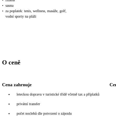
•
fitness
•
sauna
•
za poplatek: tenis, wellness, masáže, golf,
vodní sporty na pláži
O ceně
Cena zahrnuje
Ce
leteckou dopravu v turistické třídě včetně tax a příplatků
privátní transfer
počet noclehů dle potvrzení o zájezdu