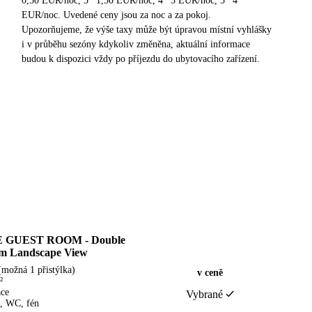
0,50 EUR/noc, 3* 1,50 EUR/noc, 4* 3 EUR/noc, 5* 4
EUR/noc. Uvedené ceny jsou za noc a za pokoj.
Upozorňujeme, že výše taxy může být úpravou místní vyhlášky
i v průběhu sezóny kdykoliv změněna, aktuální informace
budou k dispozici vždy po příjezdu do ubytovacího zařízení.
 GUEST ROOM - Double
m Landscape View
(možná 1 přistýlka)
v ceně
²
ace
Vybrané
, WC, fén