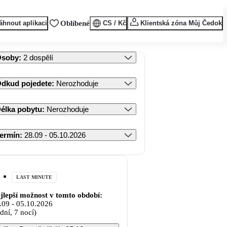
áhnout aplikaci
Oblíbené
CS / Kč
Klientská zóna Můj Čedok
Osoby
:
2 dospělí
dkud pojedete
:
Nerozhoduje
élka pobytu
:
Nerozhoduje
ermín
:
28.09 - 05.10.2026
LAST MINUTE
jlepší možnost v tomto období:
.09
-
05.10.2026
 dní, 7 nocí)