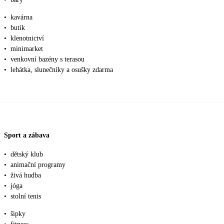
•
kavárna
•
butik
•
klenotnictví
•
minimarket
•
venkovní bazény s terasou
•
lehátka, slunečníky a osušky zdarma
Sport a zábava
•
dětský klub
•
animační programy
•
živá hudba
•
jóga
•
stolní tenis
•
šipky