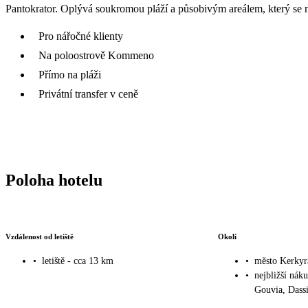
Pantokrator. Oplývá soukromou pláží a působivým areálem, který se n
Pro nářočné klienty
Na poloostrově Kommeno
Přímo na pláži
Privátní transfer v ceně
Poloha hotelu
Vzdálenost od letiště
Okolí
•
letiště - cca 13 km
•
město Kerkyr
•
nejbližší nák
Gouvia, Dassi