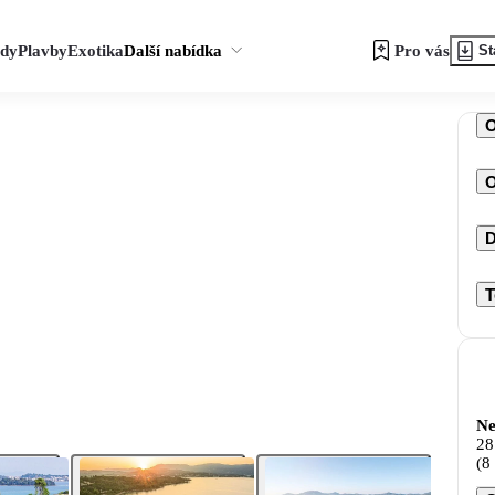
zdy
Plavby
Exotika
Další nabídka
Pro vás
St
O
D
T
Ne
28
(8