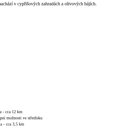
achází v cypřišových zahradách a olivových hájích.
a - cca 12 km
upní možnosti ve středisku
a - cca 3,5 km