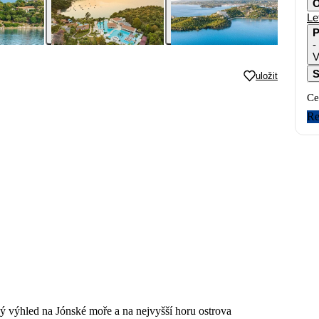
O
Le
P
-
V
S
uložit
Ce
Re
 výhled na Jónské moře a na nejvyšší horu ostrova