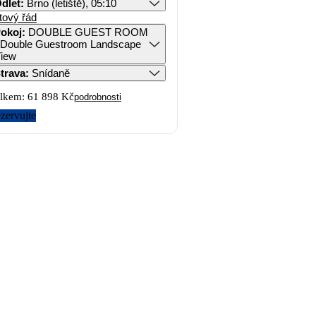
dlet
:
Brno (letiště), 05:10
tový řád
okoj
:
DOUBLE GUEST ROOM
 Double Guestroom Landscape
iew
trava
:
Snídaně
lkem:
61 898 Kč
podrobnosti
zervujte