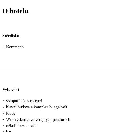
O hotelu
Středisko
•
Kommeno
Vybavení
•
vstupní hala s recepcí
•
hlavní budova a komplex bungalovů
•
lobby
•
Wi-Fi zdarma ve veřejných prostorách
•
několik restaurací
•
bary