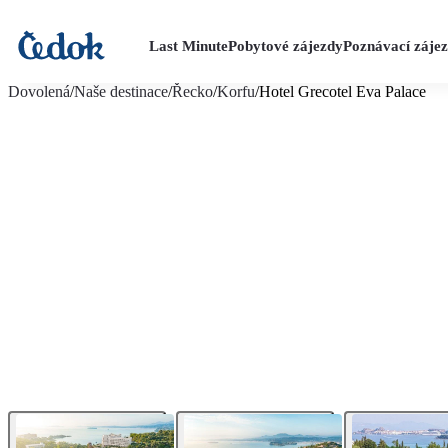
Last Minute
Pobytové zájezdy
Poznávací záje
více fotografií (22)
Dovolená
/
Naše destinace
/
Řecko
/
Korfu
/
Hotel Grecotel Eva Palace