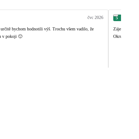
čvc 2026
5
Pav
Zájezd se nám 
u v pokoji 🙂
Okruh ostrovem