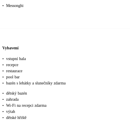
•
Messonghi
Vybavení
•
vstupní hala
•
recepce
•
restaurace
•
pool bar
•
bazén s lehátky a slunečníky zdarma
•
dětský bazén
•
zahrada
•
Wi-Fi na recepci zdarma
•
výtah
•
dětské hřiště