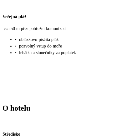
Veřejná pláž
cca 50 m přes pobřežní komunikaci
•
oblázkovo-písčitá pláž
•
pozvolný vstup do moře
•
lehátka a slunečníky za poplatek
O hotelu
Středisko