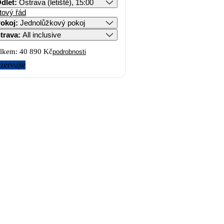
dlet
:
Ostrava (letiště), 15:00
tový řád
okoj
:
Jednolůžkový pokoj
trava
:
All inclusive
lkem:
40 890 Kč
podrobnosti
zervujte