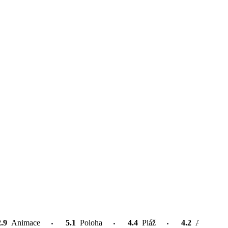
2.9
Animace
5.1
Poloha
4.4
Pláž
4.2
Atrakce v