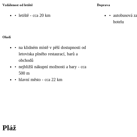
Vzdálenost od letiště
Doprava
•
letiště - cca 20 km
•
autobusová za
hotelu
Okolí
•
na klidném místě v pěší dostupnosti od
letoviska plného restaurací, barů a
obchodů
•
nejbližší nákupní možnosti a bary - cca
500 m
•
hlavní město - cca 22 km
Pláž