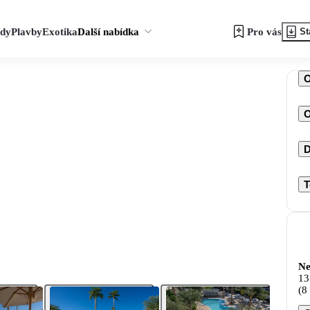
zdy
Plavby
Exotika
Další nabídka
Pro vás
St
O
D
T
Ne
13
(8