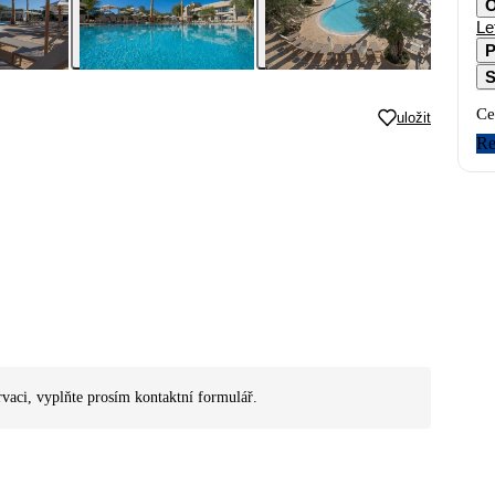
O
Le
P
S
Ce
uložit
Re
rvaci, vyplňte prosím kontaktní formulář.