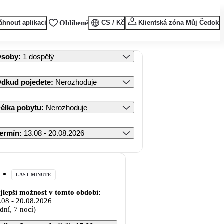
áhnout aplikaci
Oblíbené
CS / Kč
Klientská zóna Můj Čedok
Osoby
:
1 dospělý
dkud pojedete
:
Nerozhoduje
élka pobytu
:
Nerozhoduje
ermín
:
13.08 - 20.08.2026
LAST MINUTE
jlepší možnost v tomto období:
.08
-
20.08.2026
 dní, 7 nocí)