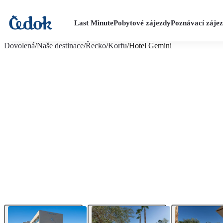
Last Minute
Pobytové zájezdy
Poznávací záje
více fotografií (23)
Dovolená
/
Naše destinace
/
Řecko
/
Korfu
/
Hotel Gemini