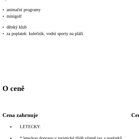
•
animační programy
•
minigolf
•
dětský klub
•
za poplatek: kulečník, vodní sporty na pláži
O ceně
Cena zahrnuje
Ce
LETECKY:
* leteckou dopravu v turistické třídě včetně tax a poplatků