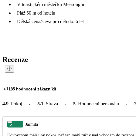
V turistickém městečku Messonghi
Pláž 50 m od hotelu
Dětská cena/sleva pro děti do: 6 let
Recenze
5.1
185 hodnocení zákazníků
4.9
Pokoj
5.1
Strava
5
Hodnocení personálu
5
Jarmila
Kdybychom měli jiný pokoj, než ten malý rušný nad vchodem do recepce, určitě bychom hodnotili výš. Trochu všem vadilo, že