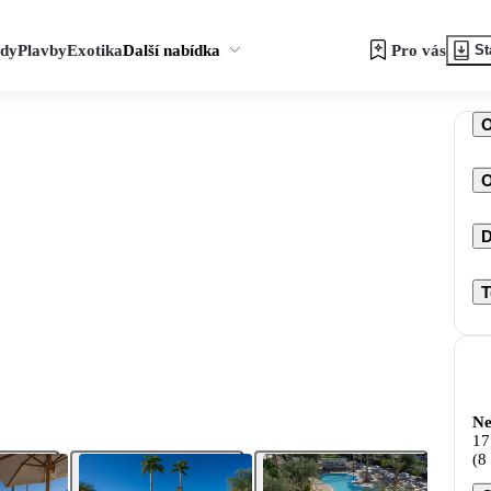
zdy
Plavby
Exotika
Další nabídka
Pro vás
St
O
D
T
Ne
17
(8