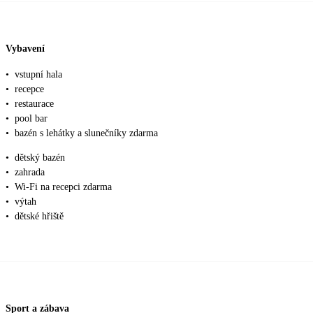
Vybavení
•
vstupní hala
•
recepce
•
restaurace
•
pool bar
•
bazén s lehátky a slunečníky zdarma
•
dětský bazén
•
zahrada
•
Wi-Fi na recepci zdarma
•
výtah
•
dětské hřiště
Sport a zábava