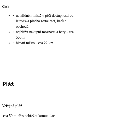
Okolí
•
na klidném místě v pěší dostupnosti od
letoviska plného restaurací, barů a
obchodů
•
nejbližší nákupní možnosti a bary - cca
500 m
•
hlavní město - cca 22 km
Pláž
Veřejná pláž
cca 50 m přes pobřežní komunikaci