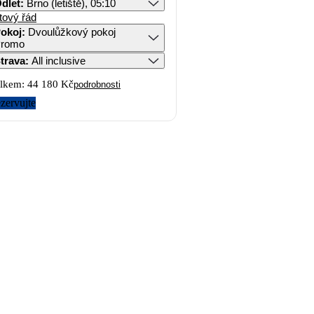
dlet
:
Brno (letiště), 05:10
tový řád
okoj
:
Dvoulůžkový pokoj
romo
trava
:
All inclusive
lkem:
44 180 Kč
podrobnosti
zervujte