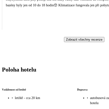
bazény byly jen od 10 do 18 hodin😙 Klimatizace fungovala jen při pobyt
Zobrazit všechny recenze
Poloha hotelu
Vzdálenost od letiště
Doprava
•
letiště - cca 20 km
•
autobusová za
hotelu