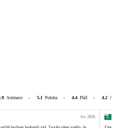
2.9
Animace
5.1
Poloha
4.4
Pláž
4.2
Atrakce v
čvc 2026
5
Pav
Zájezd se nám 