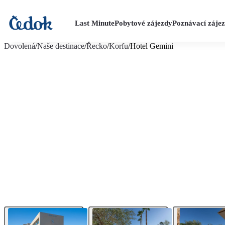
Last Minute
Pobytové zájezdy
Poznávací záje
více fotografií (23)
Dovolená
/
Naše destinace
/
Řecko
/
Korfu
/
Hotel Gemini