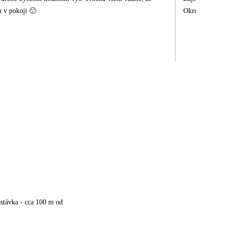
u v pokoji 🙂
Okruh ostrovem
stávka - cca 100 m od