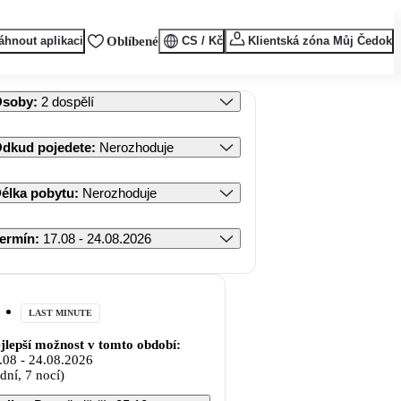
áhnout aplikaci
Oblíbené
CS / Kč
Klientská zóna Můj Čedok
Osoby
:
2 dospělí
dkud pojedete
:
Nerozhoduje
élka pobytu
:
Nerozhoduje
ermín
:
17.08 - 24.08.2026
LAST MINUTE
jlepší možnost v tomto období:
.08
-
24.08.2026
 dní, 7 nocí)