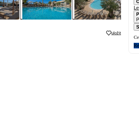
O
Le
P
P
S
uložit
Ce
Re