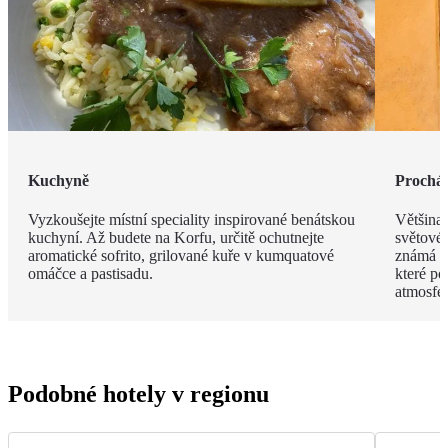
Kuchyně
Procház
Vyzkoušejte místní speciality inspirované benátskou
Většina
kuchyní. Až budete na Korfu, určitě ochutnejte
světové
aromatické sofrito, grilované kuře v kumquatové
známá s
omáčce a pastisadu.
které po
atmosfér
Podobné hotely v regionu