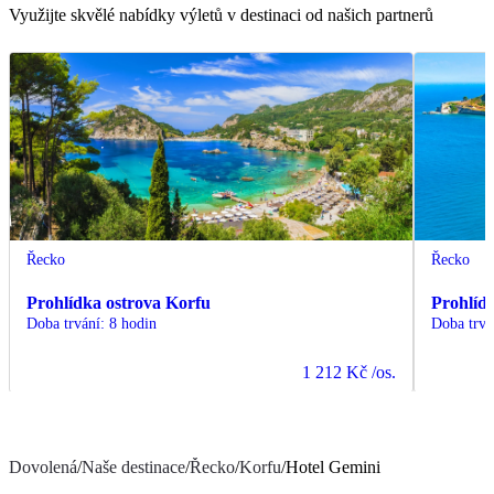
Využijte skvělé nabídky výletů v destinaci od našich partnerů
Řecko
Řecko
Prohlídka ostrova Korfu
Prohlíd
Doba trvání
:
8 hodin
Doba trvá
1 212 Kč
/os.
Dovolená
/
Naše destinace
/
Řecko
/
Korfu
/
Hotel Gemini