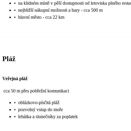
•
na klidném místě v pěší dostupnosti od letoviska plného rest
•
nejbližší nákupní možnosti a bary - cca 500 m
•
hlavní město - cca 22 km
Pláž
Veřejná pláž
cca 50 m přes pobřežní komunikaci
•
oblázkovo-písčitá pláž
•
pozvolný vstup do moře
•
lehátka a slunečníky za poplatek