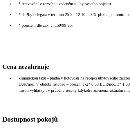
* stravování v rozsahu uvedeném u ubytovacího objektu
* služby delegáta v termínu 25.5. -12.10. 2026, před a po tomto te
* pojištění dle zák. č. 159/99 Sb.
Cena nezahrnuje
klimatickou taxu - platba v hotovosti na recepci ubytovacího zaříz
EUR/noc. V období listopad – březen: 1-2* 0,50 EUR/noc, 3* 1,5
místní vyhlášky i v průběhu sezóny kdykoliv změněna, aktuální inf
Dostupnost pokojů