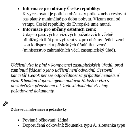
Informace pro občany České republiky:
K vycestování je potřeba občanský průkaz nebo cestovní
pas platný minimálně po dobu pobytu. Vízum není od
vstupu České republiky do Evropské unie nutné.
Informace pro občany ostatních zemí:
Údaje o pasových a vízových požadavcích včetně
přibližných lhůt pro vyřízení víz pro občany třetích zemí
jsou k dispozici u příslušných úřadů třetí země
(ministerstvo zahraničních věcí, zastupitelský úřad).
Udělení víza je plně v kompetenci zastupitelských úřadů, proti
zamítnutí žádosti o jeho udělení není odvolání. Cestovní
kancelář Čedok nenese odpovědnost za případné neudělení
víza. Klientům doporučujeme podávat žádosti o víza s
dostatečným předstihem a k žádosti dokládat všechny
požadované dokumenty.
Zdravotní informace a požadavky
Povinná očkování: žádná
Doporučená očkování: žloutenka typu A, žloutenka typu