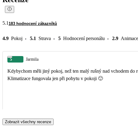
5.1
183 hodnocení zákazníků
4.9
Pokoj
5.1
Strava
5
Hodnocení personálu
2.9
Animac
5
Jarmila
Kdybychom měli jiný pokoj, než ten malý rušný nad vchodem do recepce, určitě bychom hodnotili výš. Trochu všem vadilo, že bazény byly jen od 10 do 18 hodin😙
Klimatizace fungovala jen při pobytu v pokoji 🙂
Zobrazit všechny recenze