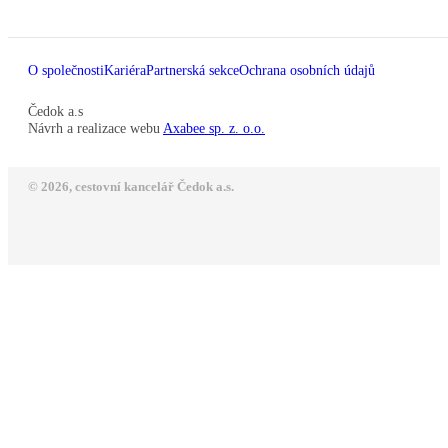
O společnosti
Kariéra
Partnerská sekce
Ochrana osobních údajů
Čedok a.s
Návrh a realizace webu
Axabee sp. z. o.o.
© 2026, cestovní kancelář Čedok a.s.