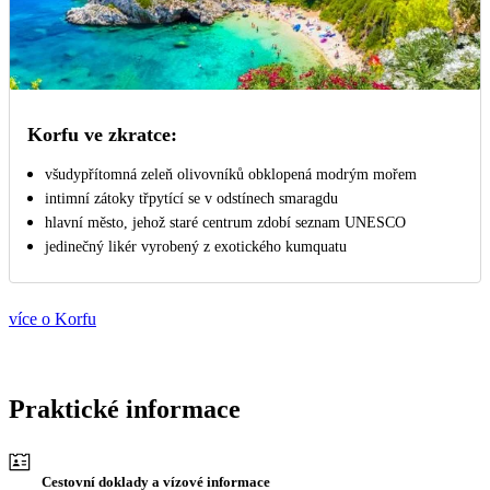
Korfu ve zkratce:
všudypřítomná zeleň olivovníků obklopená modrým mořem
intimní zátoky třpytící se v odstínech smaragdu
hlavní město, jehož staré centrum zdobí seznam UNESCO
jedinečný likér vyrobený z exotického kumquatu
více o Korfu
Praktické informace
Cestovní doklady a vízové informace