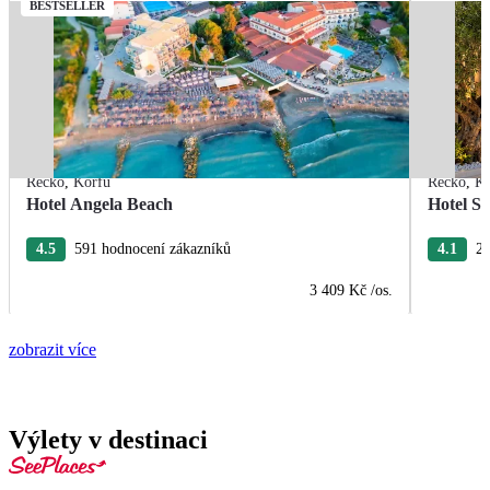
BESTSELLER
Řecko
,
Korfu
Řecko
,
Ko
Hotel Angela Beach
Hotel S
4.5
591 hodnocení zákazníků
4.1
27
3 409 Kč
/os.
zobrazit více
Výlety v destinaci