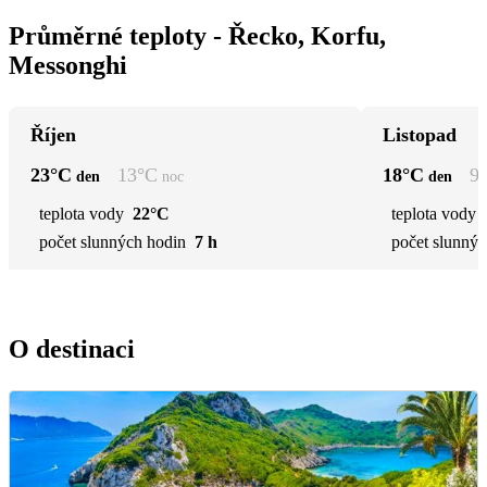
Průměrné teploty - Řecko, Korfu,
Messonghi
Říjen
Listopad
23
°C
13
°C
18
°C
9
den
noc
den
teplota vody
22°C
teplota vody
počet slunných hodin
7 h
počet slunnýc
O destinaci