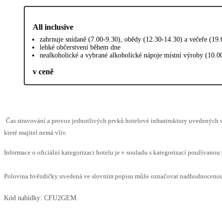
All inclusive
zahrnuje snídaně (7.00-9.30), obědy (12.30-14.30) a večeře (19
lehké občerstvení během dne
nealkoholické a vybrané alkoholické nápoje místní výroby (10.0
v ceně
Čas stravování a provoz jednotlivých prvků hotelové infrastruktury uvedenýc
které majitel nemá vliv.
Informace o oficiální kategorizaci hotelu je v souladu s kategorizací používanou 
Polovina hvězdičky uvedená ve slovním popisu může označovat nadhodnocenou n
Kód nabídky:
CFU2GEM