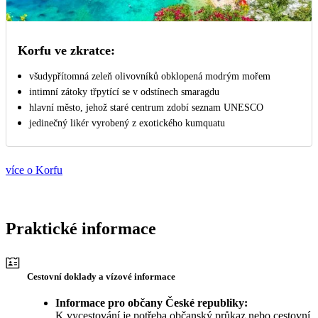
Korfu ve zkratce:
všudypřítomná zeleň olivovníků obklopená modrým mořem
intimní zátoky třpytící se v odstínech smaragdu
hlavní město, jehož staré centrum zdobí seznam UNESCO
jedinečný likér vyrobený z exotického kumquatu
více o Korfu
Praktické informace
Cestovní doklady a vízové informace
Informace pro občany České republiky:
K vycestování je potřeba občanský průkaz nebo cestovní