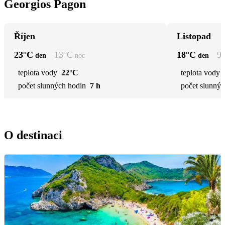
Georgios Pagon
Říjen
Listopad
23
°C
13
°C
18
°C
9
den
noc
den
teplota vody
22°C
teplota vody
počet slunných hodin
7 h
počet slunnýc
O destinaci