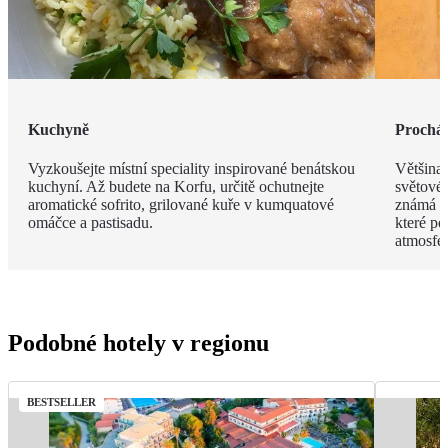
Kuchyně
Procház
Vyzkoušejte místní speciality inspirované benátskou
Většina
kuchyní. Až budete na Korfu, určitě ochutnejte
světové
aromatické sofrito, grilované kuře v kumquatové
známá s
omáčce a pastisadu.
které po
atmosfér
Podobné hotely v regionu
BESTSELLER