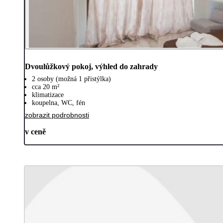
Dvoulůžkový pokoj, výhled do zahrady
2 osoby (možná 1 přistýlka)
cca 20 m²
klimatizace
koupelna, WC, fén
zobrazit podrobnosti
v ceně