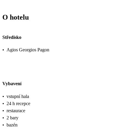
O hotelu
Středisko
•
Agios Georgios Pagon
Vybavení
•
vstupní hala
•
24 h recepce
•
restaurace
•
2 bary
•
bazén