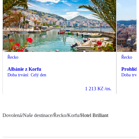
Řecko
Řecko
Albánie z Korfu
Prohlíd
Doba trvání
:
Celý den
Doba trvá
1 213 Kč
/os.
Dovolená
/
Naše destinace
/
Řecko
/
Korfu
/
Hotel Brilliant