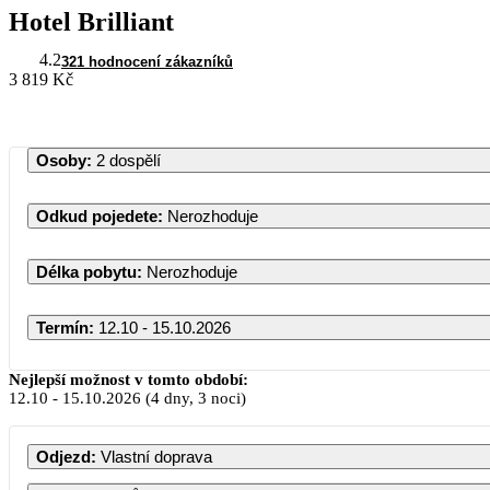
Hotel Brilliant
4.2
321 hodnocení zákazníků
3 819 Kč
Osoby
:
2 dospělí
Odkud pojedete
:
Nerozhoduje
Délka pobytu
:
Nerozhoduje
Termín
:
12.10 - 15.10.2026
Říjen 2
Nejlepší možnost v tomto období:
12.10
-
15.10.2026
(4 dny, 3 noci)
PO
ÚT
ST
ČT
Odjezd
:
Vlastní doprava
1