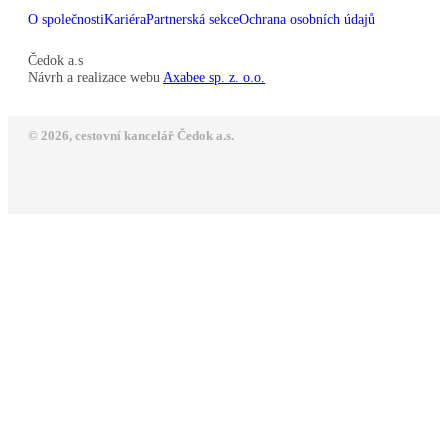
O společnosti
Kariéra
Partnerská sekce
Ochrana osobních údajů
Čedok a.s
Návrh a realizace webu
Axabee sp. z. o.o.
© 2026, cestovní kancelář Čedok a.s.