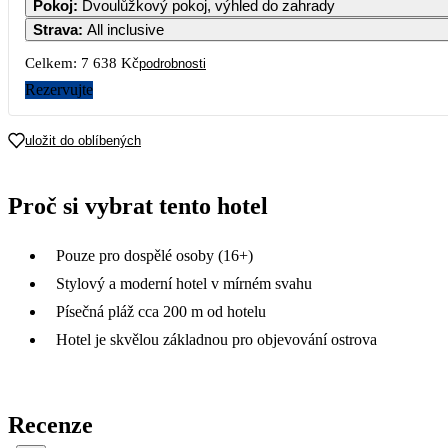
Pokoj
:
Dvoulůžkový pokoj, výhled do zahrady
12 3
Strava
:
All inclusive
5
6
7
8
Celkem:
7 638 Kč
podrobnosti
5 309
8 89
Rezervujte
12
13
14
15
3 819
uložit do oblíbených
19
20
21
22
Proč si vybrat tento hotel
26
27
28
29
Pouze pro dospělé osoby (16+)
Stylový a moderní hotel v mírném svahu
Písečná pláž cca 200 m od hotelu
Hotel je skvělou základnou pro objevování ostrova
Recenze