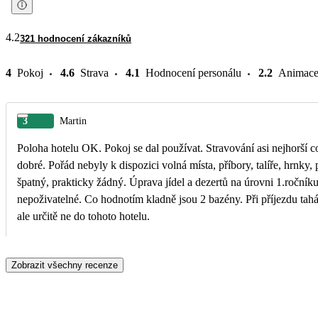
4.2
321 hodnocení zákazníků
4
Pokoj
4.6
Strava
4.1
Hodnocení personálu
2.2
Animac
3
Martin
Poloha hotelu OK. Pokoj se dal používat. Stravování asi nejhorší co
dobré. Pořád nebyly k dispozici volná místa, příbory, talíře, hrnky,
špatný, prakticky žádný. Úprava jídel a dezertů na úrovni 1.ročník
nepoživatelné. Co hodnotím kladně jsou 2 bazény. Při příjezdu tahán
ale určitě ne do tohoto hotelu.
Zobrazit všechny recenze