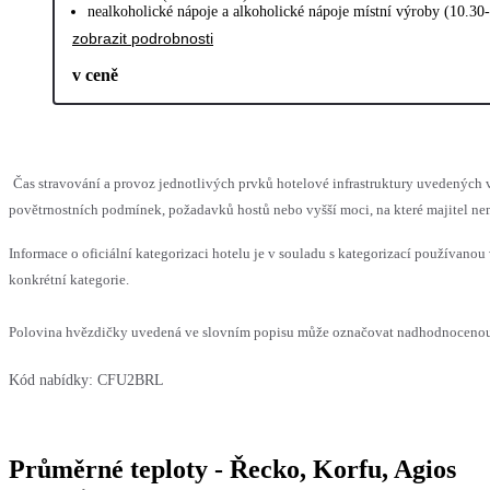
nealkoholické nápoje a alkoholické nápoje místní výroby (10.30
zobrazit podrobnosti
v ceně
Čas stravování a provoz jednotlivých prvků hotelové infrastruktury uvedenýc
povětrnostních podmínek, požadavků hostů nebo vyšší moci, na které majitel nem
Informace o oficiální kategorizaci hotelu je v souladu s kategorizací používanou 
konkrétní kategorie.
Polovina hvězdičky uvedená ve slovním popisu může označovat nadhodnocenou n
Kód nabídky:
CFU2BRL
Průměrné teploty - Řecko, Korfu, Agios