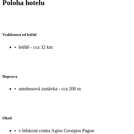
Poloha hotelu
Vzdálenost od letiště
•
letiště - cca 32 km
Doprava
•
autobusová zastávka - cca 200 m
Okolí
•
v blískosti centra Agios Georgios Pagon