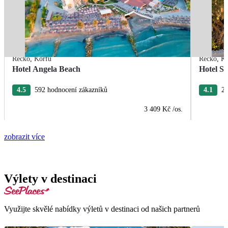
Řecko
,
Korfu
Řecko
,
Ko
Hotel Angela Beach
Hotel S
4.5
592 hodnocení zákazníků
4.1
28
3 409 Kč
/os.
zobrazit více
Výlety v destinaci
Využijte skvělé nabídky výletů v destinaci od našich partnerů