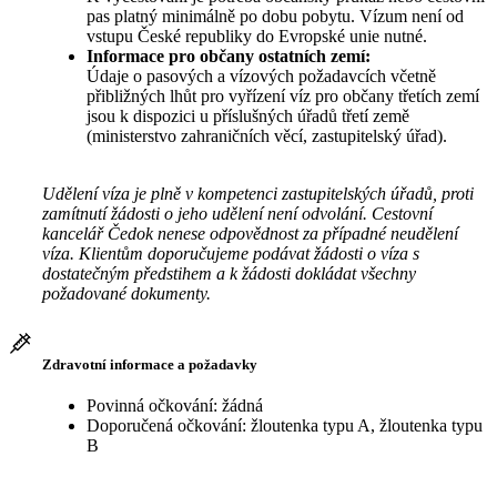
pas platný minimálně po dobu pobytu. Vízum není od
vstupu České republiky do Evropské unie nutné.
Informace pro občany ostatních zemí:
Údaje o pasových a vízových požadavcích včetně
přibližných lhůt pro vyřízení víz pro občany třetích zemí
jsou k dispozici u příslušných úřadů třetí země
(ministerstvo zahraničních věcí, zastupitelský úřad).
Udělení víza je plně v kompetenci zastupitelských úřadů, proti
zamítnutí žádosti o jeho udělení není odvolání. Cestovní
kancelář Čedok nenese odpovědnost za případné neudělení
víza. Klientům doporučujeme podávat žádosti o víza s
dostatečným předstihem a k žádosti dokládat všechny
požadované dokumenty.
Zdravotní informace a požadavky
Povinná očkování: žádná
Doporučená očkování: žloutenka typu A, žloutenka typu
B