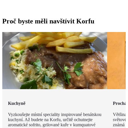
Proč byste měli navštívit Korfu
Kuchyně
Procház
Vyzkoušejte místní speciality inspirované benátskou
Většina
kuchyní. Až budete na Korfu, určitě ochutnejte
světové
aromatické sofrito, grilované kuře v kumquatové
známá s