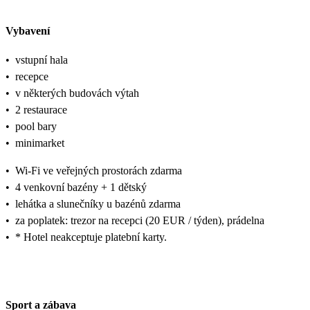
Vybavení
•
vstupní hala
•
recepce
•
v některých budovách výtah
•
2 restaurace
•
pool bary
•
minimarket
•
Wi-Fi ve veřejných prostorách zdarma
•
4 venkovní bazény + 1 dětský
•
lehátka a slunečníky u bazénů zdarma
•
za poplatek: trezor na recepci (20 EUR / týden), prádelna
•
* Hotel neakceptuje platební karty.
Sport a zábava