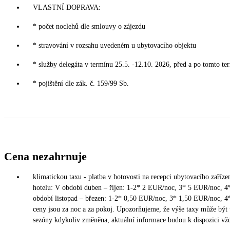
VLASTNÍ DOPRAVA:
* počet noclehů dle smlouvy o zájezdu
* stravování v rozsahu uvedeném u ubytovacího objektu
* služby delegáta v termínu 25.5. -12.10. 2026, před a po tomto te
* pojištění dle zák. č. 159/99 Sb.
Cena nezahrnuje
klimatickou taxu - platba v hotovosti na recepci ubytovacího zařízen
hotelu: V období duben – říjen: 1-2* 2 EUR/noc, 3* 5 EUR/noc, 
období listopad – březen: 1-2* 0,50 EUR/noc, 3* 1,50 EUR/noc, 
ceny jsou za noc a za pokoj. Upozorňujeme, že výše taxy může být
sezóny kdykoliv změněna, aktuální informace budou k dispozici vžd