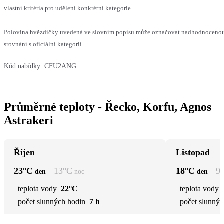
vlastní kritéria pro udělení konkrétní kategorie.
Polovina hvězdičky uvedená ve slovním popisu může označovat nadhodnoceno
srovnání s oficiální kategorií.
Kód nabídky:
CFU2ANG
Průměrné teploty - Řecko, Korfu, Agnos
Astrakeri
Říjen
Listopad
23
°C
13
°C
18
°C
9
den
noc
den
teplota vody
22°C
teplota vody
počet slunných hodin
7 h
počet slunnýc