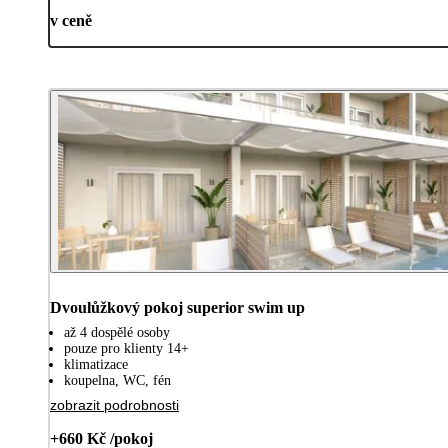
v ceně
Dvoulůžkový pokoj superior swim up
až 4 dospělé osoby
pouze pro klienty 14+
klimatizace
koupelna, WC, fén
zobrazit podrobnosti
+660 Kč /pokoj