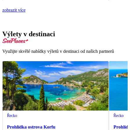
zobrazit více
Výlety v destinaci
Využijte skvělé nabídky výletů v destinaci od našich partnerů
Řecko
Řecko
Prohlídka ostrova Korfu
Prohlíd