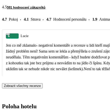
4.5
591 hodnocení zákazníků
4.7
Pokoj
4.1
Strava
4.7
Hodnocení personálu
1.9
Anima
6
Lucie
Jen co mě zklamalo- negativní komentáře a recenze u lidi kteří maj
žádný problém není! Sama sem se lekla a přemýšlela o zrušení záje
neudělala. Těm negativním komentářům - když budete dodržovat pravidla hotelu . Nepít vodu
z kohoutku tak jste bez průjmu a nesvádím to na jídlo či špínu. Když 
uklidím tak se nebude nikde nic neválet (kelímek).Není to tak těžké!!! Kritizoval umí každý a
začnete u sebe! Moc krásná dovolená a prosím neřešte ty recenze 
Zobrazit všechny recenze
Poloha hotelu