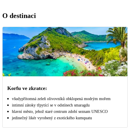
O destinaci
Korfu ve zkratce:
všudypřítomná zeleň olivovníků obklopená modrým mořem
intimní zátoky třpytící se v odstínech smaragdu
hlavní město, jehož staré centrum zdobí seznam UNESCO
jedinečný likér vyrobený z exotického kumquatu