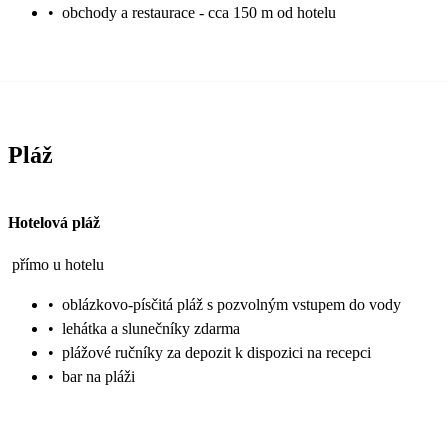
•
obchody a restaurace - cca 150 m od hotelu
Pláž
Hotelová pláž
přímo u hotelu
•
oblázkovo-písčitá pláž s pozvolným vstupem do vody
•
lehátka a slunečníky zdarma
•
plážové ručníky za depozit k dispozici na recepci
•
bar na pláži