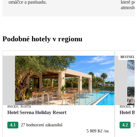
omáčce a pastisadu.
které po
atmosfér
Podobné hotely v regionu
BESTSEL
Řecko
,
Korfu
Řecko
,
Ko
Hotel Serena Holiday Resort
Hotel Br
4.1
27 hodnocení zákazníků
4.2
32
5 809 Kč
/os.