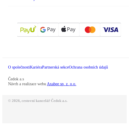
O společnosti
Kariéra
Partnerská sekce
Ochrana osobních údajů
Čedok a.s
Návrh a realizace webu
Axabee sp. z. o.o.
© 2026, cestovní kancelář Čedok a.s.