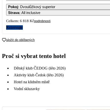
1
2
3
Pokoj
:
Dvoulůžkový superior
5 059
Strava
:
All inclusive
5
6
7
8
9
1
Celkem:
6 818 Kč
podrobnosti
3 409
4 539
Rezervujte
12
13
14
15
16
1
3 409
uložit do oblíbených
19
20
21
22
23
2
Proč si vybrat tento hotel
26
27
28
29
30
3
Dětský klub ČEDOG (léto 2026)
Aktivity klub Čedok (léto 2026)
Hotel na klidném místě
Vodní skluzavky