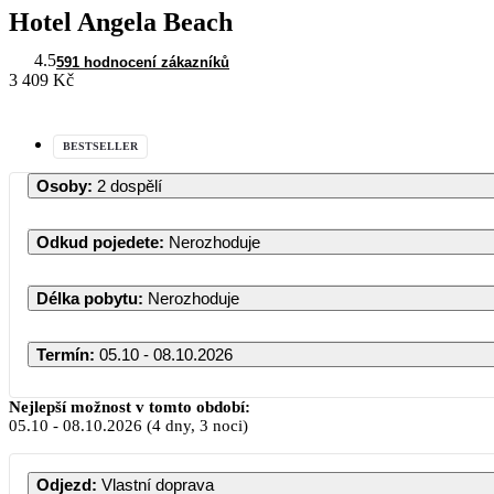
Hotel Angela Beach
4.5
591 hodnocení zákazníků
3 409 Kč
BESTSELLER
Osoby
:
2 dospělí
Odkud pojedete
:
Nerozhoduje
Délka pobytu
:
Nerozhoduje
Termín
:
05.10 - 08.10.2026
Říjen 2026
Nejlepší možnost v tomto období:
05.10
-
08.10.2026
(4 dny, 3 noci)
PO
ÚT
ST
ČT
PÁ
S
Odjezd
:
Vlastní doprava