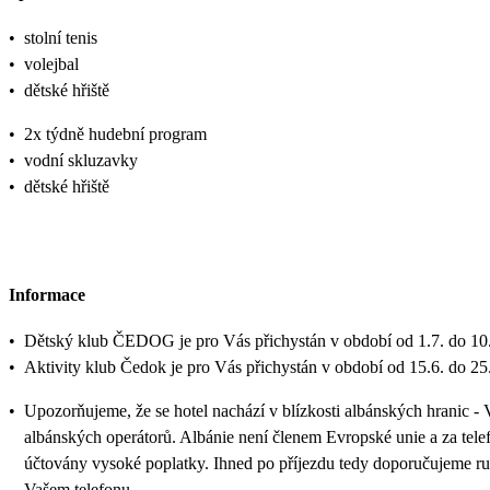
•
stolní tenis
•
volejbal
•
dětské hřiště
•
2x týdně hudební program
•
vodní skluzavky
•
dětské hřiště
Informace
•
Dětský klub ČEDOG je pro Vás přichystán v období od 1.7. do 10.
•
Aktivity klub Čedok je pro Vás přichystán v období od 15.6. do 25
•
Upozorňujeme, že se hotel nachází v blízkosti albánských hranic - 
albánských operátorů. Albánie není členem Evropské unie a za tele
účtovány vysoké poplatky. Ihned po příjezdu tedy doporučujeme ruč
Vašem telefonu.