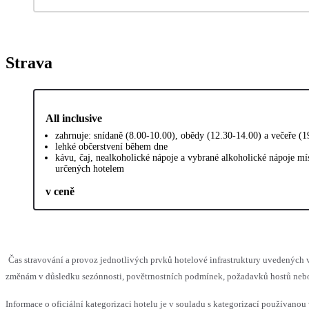
Strava
All inclusive
zahrnuje: snídaně (8.00-10.00), obědy (12.30-14.00) a večeře (
lehké občerstvení během dne
kávu, čaj, nealkoholické nápoje a vybrané alkoholické nápoje mí
určených hotelem
v ceně
Čas stravování a provoz jednotlivých prvků hotelové infrastruktury uvedenýc
změnám v důsledku sezónnosti, povětrnostních podmínek, požadavků hostů nebo v
Informace o oficiální kategorizaci hotelu je v souladu s kategorizací používanou