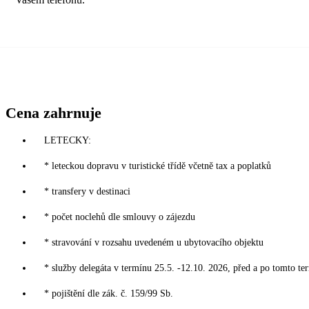
Cena zahrnuje
LETECKY:
* leteckou dopravu v turistické třídě včetně tax a poplatků
* transfery v destinaci
* počet noclehů dle smlouvy o zájezdu
* stravování v rozsahu uvedeném u ubytovacího objektu
* služby delegáta v termínu 25.5. -12.10. 2026, před a po tomto te
* pojištění dle zák. č. 159/99 Sb.