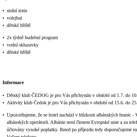
•
stolní tenis
•
volejbal
•
dětské hřiště
•
2x týdně hudební program
•
vodní skluzavky
•
dětské hřiště
Informace
•
Dětský klub ČEDOG je pro Vás přichystán v období od 1.7. do 10.
•
Aktivity klub Čedok je pro Vás přichystán v období od 15.6. do 25
•
Upozorňujeme, že se hotel nachází v blízkosti albánských hranic - 
albánských operátorů. Albánie není členem Evropské unie a za tele
účtovány vysoké poplatky. Ihned po příjezdu tedy doporučujeme ruč
Vašem telefonu.