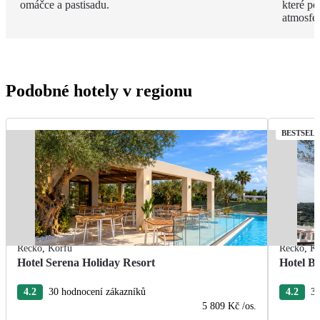
omáčce a pastisadu.
které po
atmosfér
Podobné hotely v regionu
BESTSEL
Řecko
,
Korfu
Řecko
,
Ko
Hotel Serena Holiday Resort
Hotel Br
4.2
30 hodnocení zákazníků
4.2
32
5 809 Kč
/os.