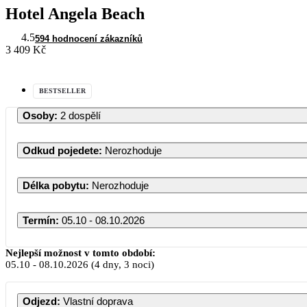
Hotel Angela Beach
4.5
594 hodnocení zákazníků
3 409 Kč
BESTSELLER
Osoby
:
2 dospělí
Odkud pojedete
:
Nerozhoduje
Délka pobytu
:
Nerozhoduje
Termín
:
05.10 - 08.10.2026
Říjen 2026
Nejlepší možnost v tomto období:
05.10
-
08.10.2026
(4 dny, 3 noci)
PO
ÚT
ST
ČT
PÁ
S
Odjezd
:
Vlastní doprava