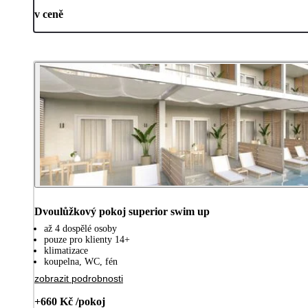
v ceně
Dvoulůžkový pokoj superior swim up
až 4 dospělé osoby
pouze pro klienty 14+
klimatizace
koupelna, WC, fén
zobrazit podrobnosti
+660 Kč /pokoj