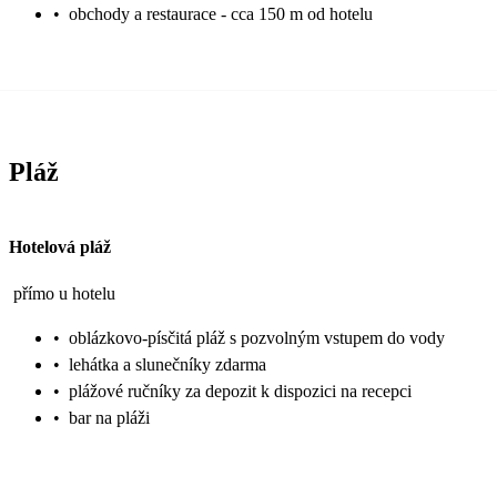
•
obchody a restaurace - cca 150 m od hotelu
Pláž
Hotelová pláž
přímo u hotelu
•
oblázkovo-písčitá pláž s pozvolným vstupem do vody
•
lehátka a slunečníky zdarma
•
plážové ručníky za depozit k dispozici na recepci
•
bar na pláži