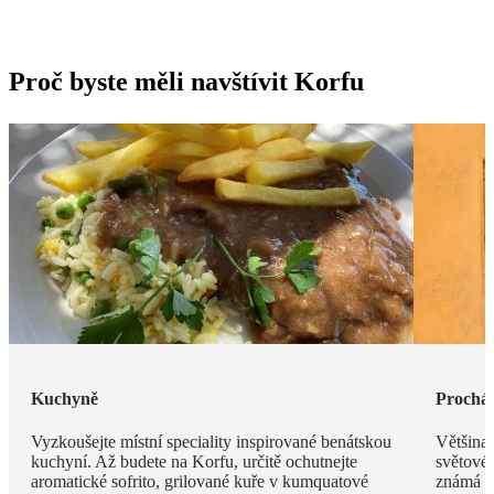
Proč byste měli navštívit Korfu
Kuchyně
Procház
Vyzkoušejte místní speciality inspirované benátskou
Většina
kuchyní. Až budete na Korfu, určitě ochutnejte
světové
aromatické sofrito, grilované kuře v kumquatové
známá s