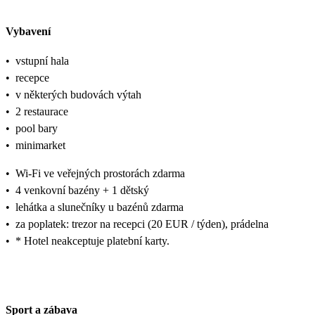
Vybavení
•
vstupní hala
•
recepce
•
v některých budovách výtah
•
2 restaurace
•
pool bary
•
minimarket
•
Wi-Fi ve veřejných prostorách zdarma
•
4 venkovní bazény + 1 dětský
•
lehátka a slunečníky u bazénů zdarma
•
za poplatek: trezor na recepci (20 EUR / týden), prádelna
•
* Hotel neakceptuje platební karty.
Sport a zábava