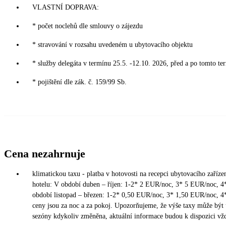
VLASTNÍ DOPRAVA:
* počet noclehů dle smlouvy o zájezdu
* stravování v rozsahu uvedeném u ubytovacího objektu
* služby delegáta v termínu 25.5. -12.10. 2026, před a po tomto te
* pojištění dle zák. č. 159/99 Sb.
Cena nezahrnuje
klimatickou taxu - platba v hotovosti na recepci ubytovacího zařízen
hotelu: V období duben – říjen: 1-2* 2 EUR/noc, 3* 5 EUR/noc, 
období listopad – březen: 1-2* 0,50 EUR/noc, 3* 1,50 EUR/noc, 
ceny jsou za noc a za pokoj. Upozorňujeme, že výše taxy může být
sezóny kdykoliv změněna, aktuální informace budou k dispozici vžd