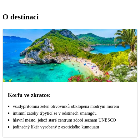
O destinaci
Korfu ve zkratce:
všudypřítomná zeleň olivovníků obklopená modrým mořem
intimní zátoky třpytící se v odstínech smaragdu
hlavní město, jehož staré centrum zdobí seznam UNESCO
jedinečný likér vyrobený z exotického kumquatu