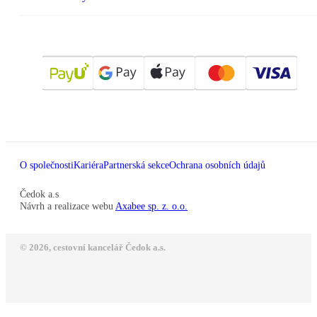
O společnosti
Kariéra
Partnerská sekce
Ochrana osobních údajů
Čedok a.s
Návrh a realizace webu
Axabee sp. z. o.o.
© 2026, cestovní kancelář Čedok a.s.