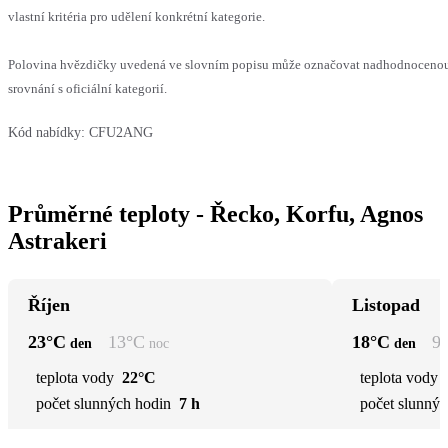
vlastní kritéria pro udělení konkrétní kategorie.
Polovina hvězdičky uvedená ve slovním popisu může označovat nadhodnoceno
srovnání s oficiální kategorií.
Kód nabídky:
CFU2ANG
Průměrné teploty - Řecko, Korfu, Agnos
Astrakeri
Říjen
Listopad
23
°C
13
°C
18
°C
9
den
noc
den
teplota vody
22°C
teplota vody
počet slunných hodin
7 h
počet slunnýc