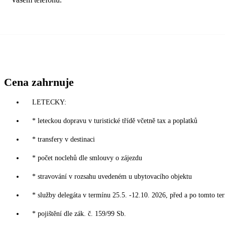
Cena zahrnuje
LETECKY:
* leteckou dopravu v turistické třídě včetně tax a poplatků
* transfery v destinaci
* počet noclehů dle smlouvy o zájezdu
* stravování v rozsahu uvedeném u ubytovacího objektu
* služby delegáta v termínu 25.5. -12.10. 2026, před a po tomto te
* pojištění dle zák. č. 159/99 Sb.