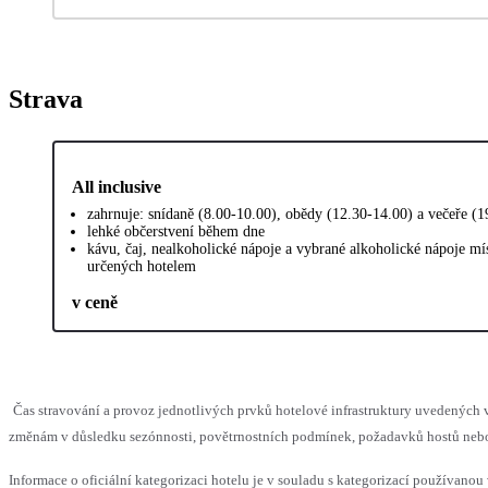
Strava
All inclusive
zahrnuje: snídaně (8.00-10.00), obědy (12.30-14.00) a večeře (
lehké občerstvení během dne
kávu, čaj, nealkoholické nápoje a vybrané alkoholické nápoje mí
určených hotelem
v ceně
Čas stravování a provoz jednotlivých prvků hotelové infrastruktury uvedenýc
změnám v důsledku sezónnosti, povětrnostních podmínek, požadavků hostů nebo v
Informace o oficiální kategorizaci hotelu je v souladu s kategorizací používanou