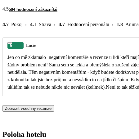
4.5
594 hodnocení zákazníků
4.7
Pokoj
4.1
Strava
4.7
Hodnocení personálu
1.8
Anima
6
Lucie
Jen co mě zklamalo- negativní komentáře a recenze u lidi kteří maj
žádný problém není! Sama sem se lekla a přemýšlela o zrušení záje
neudělala. Těm negativním komentářům - když budete dodržovat pravidla hotelu . Nepít vodu
z kohoutku tak jste bez průjmu a nesvádím to na jídlo či špínu. Když 
uklidím tak se nebude nikde nic neválet (kelímek).Není to tak těžké!!! Kritizoval umí každý a
začnete u sebe! Moc krásná dovolená a prosím neřešte ty recenze 
Zobrazit všechny recenze
Poloha hotelu