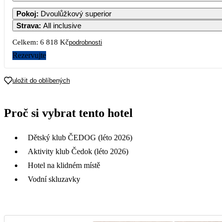
1
2
3
Pokoj
:
Dvoulůžkový superior
5 059
Strava
:
All inclusive
5
6
7
8
9
1
Celkem:
6 818 Kč
podrobnosti
3 409
4 539
Rezervujte
12
13
14
15
16
1
3 409
uložit do oblíbených
19
20
21
22
23
2
Proč si vybrat tento hotel
26
27
28
29
30
3
Dětský klub ČEDOG (léto 2026)
Aktivity klub Čedok (léto 2026)
Hotel na klidném místě
Vodní skluzavky