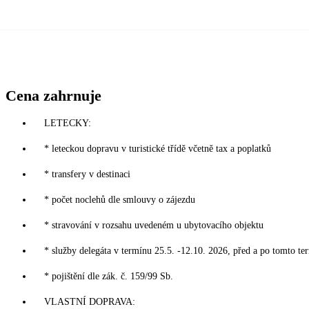
Cena zahrnuje
LETECKY:
* leteckou dopravu v turistické třídě včetně tax a poplatků
* transfery v destinaci
* počet noclehů dle smlouvy o zájezdu
* stravování v rozsahu uvedeném u ubytovacího objektu
* služby delegáta v termínu 25.5. -12.10. 2026, před a po tomto te
* pojištění dle zák. č. 159/99 Sb.
VLASTNÍ DOPRAVA: