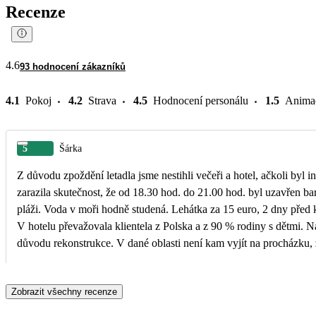
Recenze
4.6
93 hodnocení zákazníků
4.1
Pokoj
4.2
Strava
4.5
Hodnocení personálu
1.5
Anima
5
Šárka
Z důvodu zpoždění letadla jsme nestihli večeři a hotel, ačkoli byl
zarazila skutečnost, že od 18.30 hod. do 21.00 hod. byl uzavřen ba
pláži. Voda v moři hodně studená. Lehátka za 15 euro, 2 dny před k
V hotelu převažovala klientela z Polska a z 90 % rodiny s dětmi. N
důvodu rekonstrukce. V dané oblasti není kam vyjít na procházku, z
už bych tuto destinaci nevolila.
Zobrazit všechny recenze