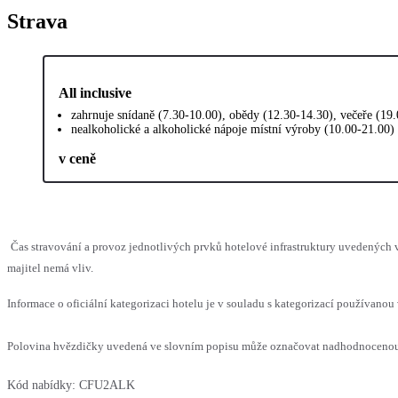
Strava
All inclusive
zahrnuje snídaně (7.30-10.00), obědy (12.30-14.30), večeře (19.
nealkoholické a alkoholické nápoje místní výroby (10.00-21.00
v ceně
Čas stravování a provoz jednotlivých prvků hotelové infrastruktury uvedenýc
majitel nemá vliv.
Informace o oficiální kategorizaci hotelu je v souladu s kategorizací používanou 
Polovina hvězdičky uvedená ve slovním popisu může označovat nadhodnocenou n
Kód nabídky:
CFU2ALK