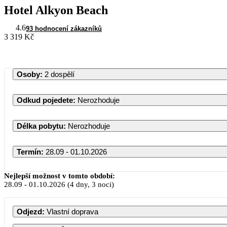
Hotel Alkyon Beach
4.6
93 hodnocení zákazníků
3 319 Kč
Osoby
:
2 dospělí
Odkud pojedete
:
Nerozhoduje
Délka pobytu
:
Nerozhoduje
Termín
:
28.09 - 01.10.2026
Nejlepší možnost v tomto období:
28.09
-
01.10.2026
(4 dny, 3 noci)
Odjezd
:
Vlastní doprava