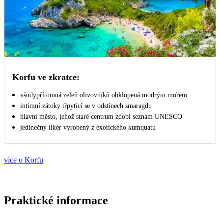
Korfu ve zkratce:
všudypřítomná zeleň olivovníků obklopená modrým mořem
intimní zátoky třpytící se v odstínech smaragdu
hlavní město, jehož staré centrum zdobí seznam UNESCO
jedinečný likér vyrobený z exotického kumquatu
více o Korfu
Praktické informace