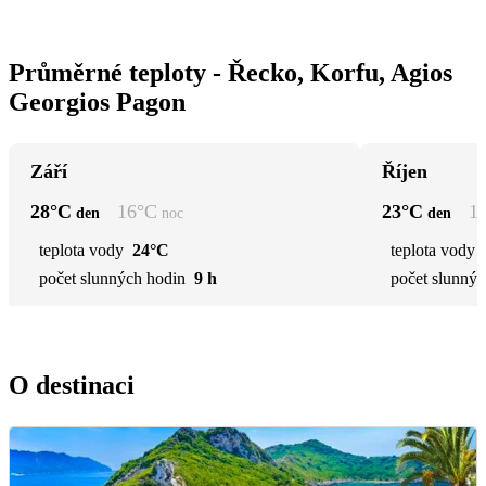
Průměrné teploty - Řecko, Korfu, Agios
Georgios Pagon
Září
Říjen
28
°C
16
°C
23
°C
1
den
noc
den
teplota vody
24°C
teplota vody
počet slunných hodin
9 h
počet slunnýc
O destinaci