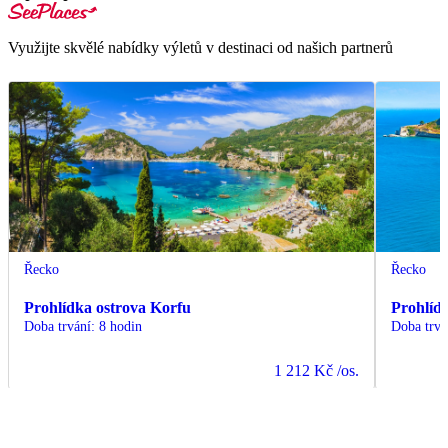
Využijte skvělé nabídky výletů v destinaci od našich partnerů
Řecko
Řecko
Prohlídka ostrova Korfu
Prohlíd
Doba trvání
:
8 hodin
Doba trvá
1 212 Kč
/os.