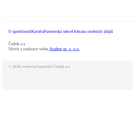
O společnosti
Kariéra
Partnerská sekce
Ochrana osobních údajů
Čedok a.s
Návrh a realizace webu
Axabee sp. z. o.o.
© 2026, cestovní kancelář Čedok a.s.