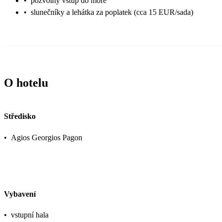
•
pozvolný vstup do moře
•
slunečníky a lehátka za poplatek (cca 15 EUR/sada)
O hotelu
Středisko
•
Agios Georgios Pagon
Vybavení
•
vstupní hala