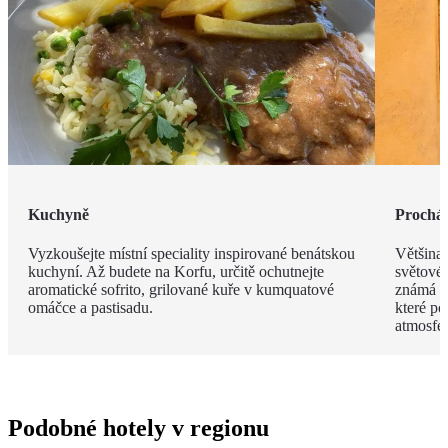
Kuchyně
Procház
Vyzkoušejte místní speciality inspirované benátskou
Většina
kuchyní. Až budete na Korfu, určitě ochutnejte
světové
aromatické sofrito, grilované kuře v kumquatové
známá s
omáčce a pastisadu.
které po
atmosfér
Podobné hotely v regionu