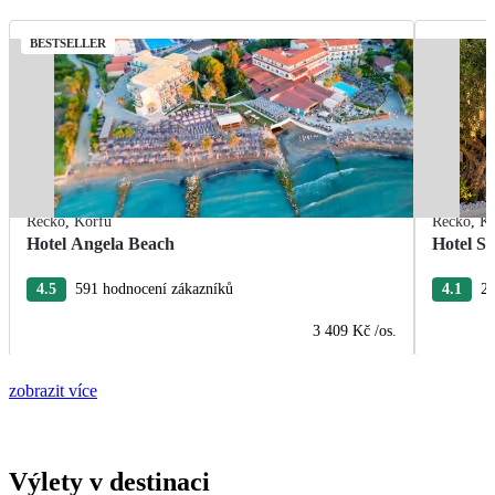
BESTSELLER
Řecko
,
Korfu
Řecko
,
Ko
Hotel Angela Beach
Hotel S
4.5
591 hodnocení zákazníků
4.1
28
3 409 Kč
/os.
zobrazit více
Výlety v destinaci