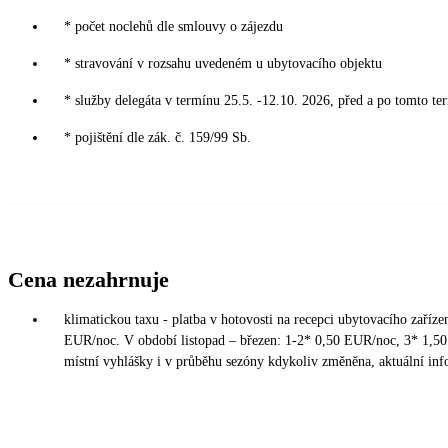
* počet noclehů dle smlouvy o zájezdu
* stravování v rozsahu uvedeném u ubytovacího objektu
* služby delegáta v termínu 25.5. -12.10. 2026, před a po tomto te
* pojištění dle zák. č. 159/99 Sb.
Cena nezahrnuje
klimatickou taxu - platba v hotovosti na recepci ubytovacího zaříz
EUR/noc. V období listopad – březen: 1-2* 0,50 EUR/noc, 3* 1,5
místní vyhlášky i v průběhu sezóny kdykoliv změněna, aktuální inf