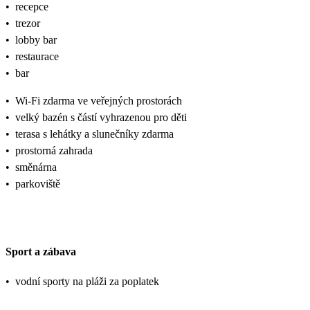
•
recepce
•
trezor
•
lobby bar
•
restaurace
•
bar
•
Wi-Fi zdarma ve veřejných prostorách
•
velký bazén s částí vyhrazenou pro děti
•
terasa s lehátky a slunečníky zdarma
•
prostorná zahrada
•
směnárna
•
parkoviště
Sport a zábava
•
vodní sporty na pláži za poplatek