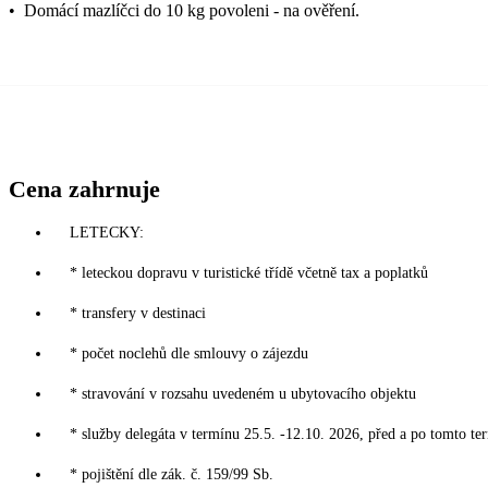
•
Domácí mazlíčci do 10 kg povoleni - na ověření.
Cena zahrnuje
LETECKY:
* leteckou dopravu v turistické třídě včetně tax a poplatků
* transfery v destinaci
* počet noclehů dle smlouvy o zájezdu
* stravování v rozsahu uvedeném u ubytovacího objektu
* služby delegáta v termínu 25.5. -12.10. 2026, před a po tomto te
* pojištění dle zák. č. 159/99 Sb.