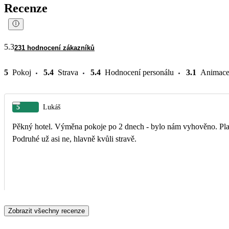
Recenze
5.3
231 hodnocení zákazníků
5
Pokoj
5.4
Strava
5.4
Hodnocení personálu
3.1
Animac
5
Lukáš
Pěkný hotel. Výměna pokoje po 2 dnech - bylo nám vyhověno. Plaz 
Podruhé už asi ne, hlavně kvůli stravě.
Zobrazit všechny recenze