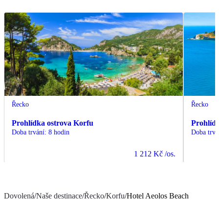
Řecko
Řecko
Prohlídka ostrova Korfu
Prohlíd
Doba trvání
:
8 hodin
Doba trvá
1 212 Kč
/os.
Dovolená
/
Naše destinace
/
Řecko
/
Korfu
/
Hotel Aeolos Beach