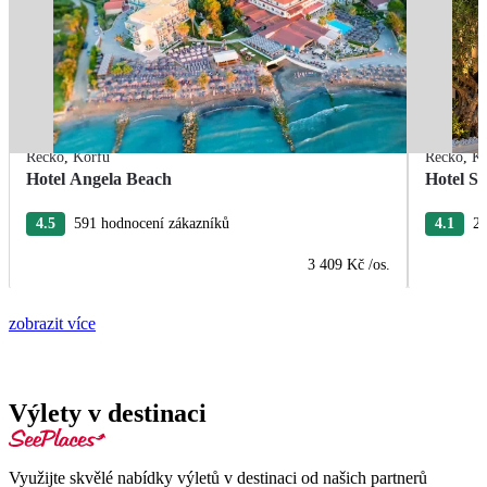
Řecko
,
Korfu
Řecko
,
Ko
Hotel Angela Beach
Hotel S
4.5
591 hodnocení zákazníků
4.1
28
3 409 Kč
/os.
zobrazit více
Výlety v destinaci
Využijte skvělé nabídky výletů v destinaci od našich partnerů