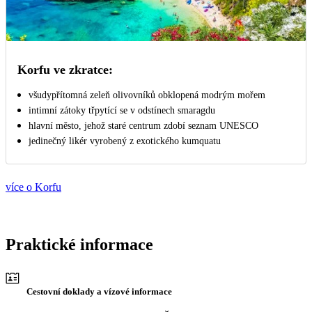
Korfu ve zkratce:
všudypřítomná zeleň olivovníků obklopená modrým mořem
intimní zátoky třpytící se v odstínech smaragdu
hlavní město, jehož staré centrum zdobí seznam UNESCO
jedinečný likér vyrobený z exotického kumquatu
více o Korfu
Praktické informace
Cestovní doklady a vízové informace