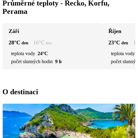
Průměrné teploty - Řecko, Korfu,
Perama
Září
Říjen
28
°C
16
°C
23
°C
1
den
noc
den
teplota vody
24°C
teplota vody
počet slunných hodin
9 h
počet slunnýc
O destinaci