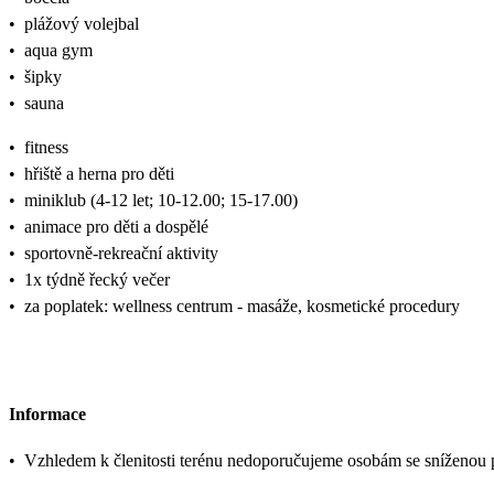
•
plážový volejbal
•
aqua gym
•
šipky
•
sauna
•
fitness
•
hřiště a herna pro děti
•
miniklub (4-12 let; 10-12.00; 15-17.00)
•
animace pro děti a dospělé
•
sportovně-rekreační aktivity
•
1x týdně řecký večer
•
za poplatek: wellness centrum - masáže, kosmetické procedury
Informace
•
Vzhledem k členitosti terénu nedoporučujeme osobám se sníženou p