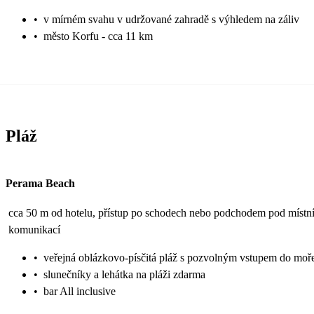
•
v mírném svahu v udržované zahradě s výhledem na záliv
•
město Korfu - cca 11 km
Pláž
Perama Beach
cca 50 m od hotelu, přístup po schodech nebo podchodem pod místn
komunikací
•
veřejná oblázkovo-písčitá pláž s pozvolným vstupem do moř
•
slunečníky a lehátka na pláži zdarma
•
bar All inclusive