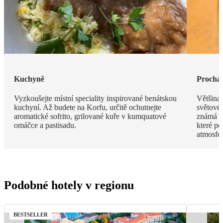
Kuchyně
Procház
Vyzkoušejte místní speciality inspirované benátskou
Většina
kuchyní. Až budete na Korfu, určitě ochutnejte
světové
aromatické sofrito, grilované kuře v kumquatové
známá s
omáčce a pastisadu.
které po
atmosfér
Podobné hotely v regionu
BESTSELLER