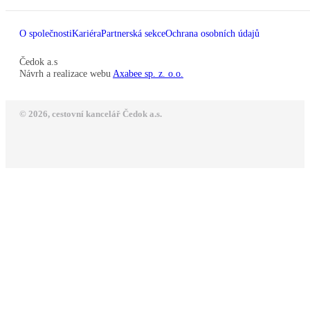
O společnosti
Kariéra
Partnerská sekce
Ochrana osobních údajů
Čedok a.s
Návrh a realizace webu
Axabee sp. z. o.o.
© 2026, cestovní kancelář Čedok a.s.