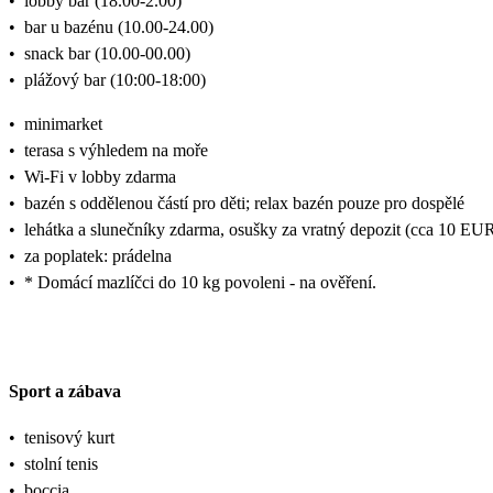
•
lobby bar (18.00-2.00)
•
bar u bazénu (10.00-24.00)
•
snack bar (10.00-00.00)
•
plážový bar (10:00-18:00)
•
minimarket
•
terasa s výhledem na moře
•
Wi-Fi v lobby zdarma
•
bazén s oddělenou částí pro děti; relax bazén pouze pro dospělé
•
lehátka a slunečníky zdarma, osušky za vratný depozit (cca 10 EU
•
za poplatek: prádelna
•
* Domácí mazlíčci do 10 kg povoleni - na ověření.
Sport a zábava
•
tenisový kurt
•
stolní tenis
•
boccia