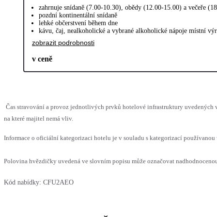
zahrnuje snídaně (7.00-10.30), obědy (12.00-15.00) a večeře (1
pozdní kontinentální snídaně
lehké občerstvení během dne
kávu, čaj, nealkoholické a vybrané alkoholické nápoje místní v
zobrazit podrobnosti
v ceně
Čas stravování a provoz jednotlivých prvků hotelové infrastruktury uvedenýc
na které majitel nemá vliv.
Informace o oficiální kategorizaci hotelu je v souladu s kategorizací používanou 
Polovina hvězdičky uvedená ve slovním popisu může označovat nadhodnocenou n
Kód nabídky:
CFU2AEO