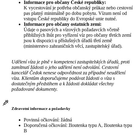
Informace pro občany České republiky:
K vycestování je potřeba občanský průkaz nebo cestovní
pas platný minimálně po dobu pobytu. Vízum není od
vstupu České republiky do Evropské unie nutné.
Informace pro občany ostatních zemí:
Údaje o pasových a vízových požadavcích včetně
přibližných lhůt pro vyřízení víz pro občany třetích zemí
jsou k dispozici u příslušných úřadů třetí země
(ministerstvo zahraničních věcí, zastupitelský úřad).
Udělení víza je plně v kompetenci zastupitelských úřadů, proti
zamítnutí žádosti o jeho udělení není odvolání. Cestovní
kancelář Čedok nenese odpovědnost za případné neudělení
víza. Klientům doporučujeme podávat žádosti o víza s
dostatečným předstihem a k žádosti dokládat všechny
požadované dokumenty.
Zdravotní informace a požadavky
Povinná očkování: žádná
Doporučená očkování: žloutenka typu A, žloutenka typu
B