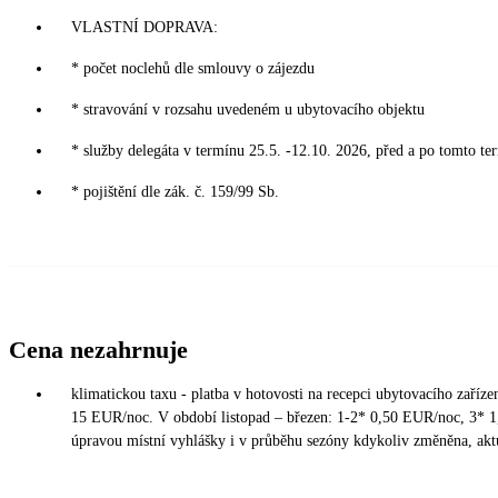
VLASTNÍ DOPRAVA:
* počet noclehů dle smlouvy o zájezdu
* stravování v rozsahu uvedeném u ubytovacího objektu
* služby delegáta v termínu 25.5. -12.10. 2026, před a po tomto te
* pojištění dle zák. č. 159/99 Sb.
Cena nezahrnuje
klimatickou taxu - platba v hotovosti na recepci ubytovacího zaříz
15 EUR/noc. V období listopad – březen: 1-2* 0,50 EUR/noc, 3* 
úpravou místní vyhlášky i v průběhu sezóny kdykoliv změněna, aktu