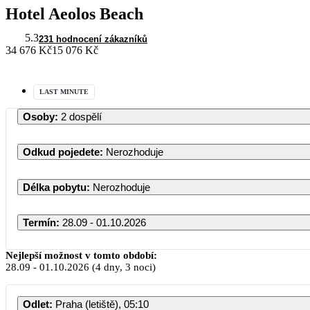
Hotel Aeolos Beach
5.3
231 hodnocení zákazníků
34 676 Kč
15 076 Kč
LAST MINUTE
Osoby
:
2 dospělí
Odkud pojedete
:
Nerozhoduje
Délka pobytu
:
Nerozhoduje
Termín
:
28.09 - 01.10.2026
Nejlepší možnost v tomto období:
28.09
-
01.10.2026
(4 dny, 3 noci)
Odlet
:
Praha (letiště), 05:10