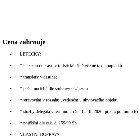
Cena zahrnuje
LETECKY:
* leteckou dopravu v turistické třídě včetně tax a poplatků
* transfery v destinaci
* počet noclehů dle smlouvy o zájezdu
* stravování v rozsahu uvedeném u ubytovacího objektu
* služby delegáta v termínu 25.5. -12.10. 2026, před a po tomto te
* pojištění dle zák. č. 159/99 Sb.
VLASTNÍ DOPRAVA: