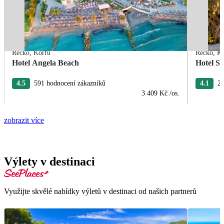
Řecko
,
Korfu
Řecko
,
Ko
Hotel Angela Beach
Hotel S
4.5
591 hodnocení zákazníků
4.1
27
3 409 Kč
/os.
zobrazit více
Výlety v destinaci
Využijte skvělé nabídky výletů v destinaci od našich partnerů