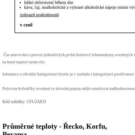
lehké občerstvení během dne
kávu, čaj, nealkoholické a vybrané alkoholické nápoje místní v
zobrazit podrobnosti
v ceně
Čas stravování a provoz jednotlivých prvků hotelové infrastruktury uvedenýc
na které majitel nemá vliv.
Informace o oficiální kategorizaci hotelu je v souladu s kategorizací používanou 
Polovina hvězdičky uvedená ve slovním popisu může označovat nadhodnocenou n
Kód nabídky:
CFU2AEO
Průměrné teploty - Řecko, Korfu,
Perama