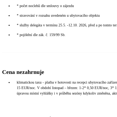
* počet noclehů dle smlouvy o zájezdu
* stravování v rozsahu uvedeném u ubytovacího objektu
* služby delegáta v termínu 25.5. -12.10. 2026, před a po tomto te
* pojištění dle zák. č. 159/99 Sb.
Cena nezahrnuje
klimatickou taxu - platba v hotovosti na recepci ubytovacího zaříz
15 EUR/noc. V období listopad – březen: 1-2* 0,50 EUR/noc, 3* 
úpravou místní vyhlášky i v průběhu sezóny kdykoliv změněna, aktu