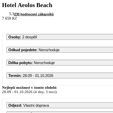
Hotel Aeolos Beach
5.3
230 hodnocení zákazníků
7 659 Kč
Osoby
:
2 dospělí
Odkud pojedete
:
Nerozhoduje
Délka pobytu
:
Nerozhoduje
Termín
:
28.09 - 01.10.2026
Nejlepší možnost v tomto období:
28.09
-
01.10.2026
(4 dny, 3 noci)
Odjezd
:
Vlastní doprava