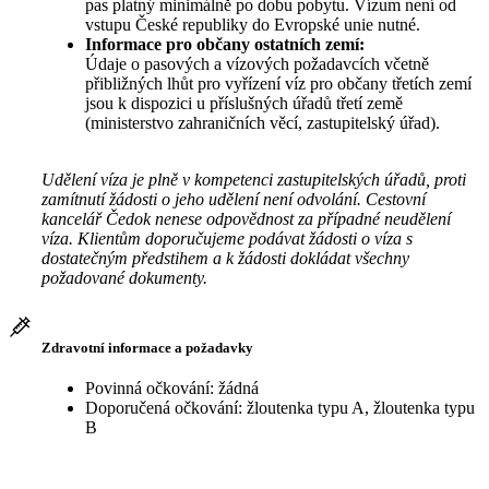
pas platný minimálně po dobu pobytu. Vízum není od
vstupu České republiky do Evropské unie nutné.
Informace pro občany ostatních zemí:
Údaje o pasových a vízových požadavcích včetně
přibližných lhůt pro vyřízení víz pro občany třetích zemí
jsou k dispozici u příslušných úřadů třetí země
(ministerstvo zahraničních věcí, zastupitelský úřad).
Udělení víza je plně v kompetenci zastupitelských úřadů, proti
zamítnutí žádosti o jeho udělení není odvolání. Cestovní
kancelář Čedok nenese odpovědnost za případné neudělení
víza. Klientům doporučujeme podávat žádosti o víza s
dostatečným předstihem a k žádosti dokládat všechny
požadované dokumenty.
Zdravotní informace a požadavky
Povinná očkování: žádná
Doporučená očkování: žloutenka typu A, žloutenka typu
B