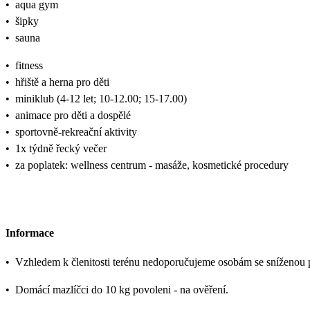
•
aqua gym
•
šipky
•
sauna
•
fitness
•
hřiště a herna pro děti
•
miniklub (4-12 let; 10-12.00; 15-17.00)
•
animace pro děti a dospělé
•
sportovně-rekreační aktivity
•
1x týdně řecký večer
•
za poplatek: wellness centrum - masáže, kosmetické procedury
Informace
•
Vzhledem k členitosti terénu nedoporučujeme osobám se sníženou p
•
Domácí mazlíčci do 10 kg povoleni - na ověření.