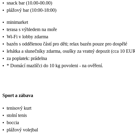
•
snack bar (10.00-00.00)
•
plážový bar (10:00-18:00)
•
minimarket
•
terasa s výhledem na moře
•
Wi-Fi v lobby zdarma
•
bazén s oddělenou částí pro děti; relax bazén pouze pro dospělé
•
lehátka a slunečníky zdarma, osušky za vratný depozit (cca 10 EU
•
za poplatek: prádelna
•
* Domácí mazlíčci do 10 kg povoleni - na ověření.
Sport a zábava
•
tenisový kurt
•
stolní tenis
•
boccia
•
plážový volejbal