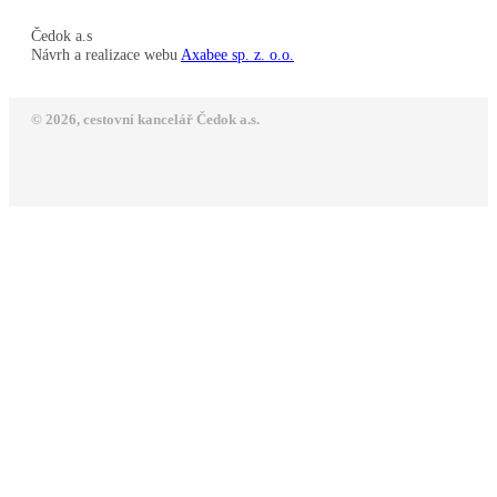
Čedok a.s
Návrh a realizace webu
Axabee sp. z. o.o.
© 2026, cestovní kancelář Čedok a.s.