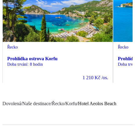
Řecko
Řecko
Prohlídka ostrova Korfu
Prohlíd
Doba trvání
:
8 hodin
Doba trvá
1 210 Kč
/os.
Dovolená
/
Naše destinace
/
Řecko
/
Korfu
/
Hotel Aeolos Beach