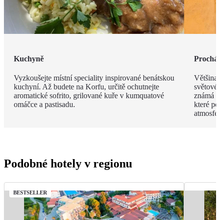
Kuchyně
Procház
Vyzkoušejte místní speciality inspirované benátskou
Většina
kuchyní. Až budete na Korfu, určitě ochutnejte
světové
aromatické sofrito, grilované kuře v kumquatové
známá s
omáčce a pastisadu.
které po
atmosfér
Podobné hotely v regionu
BESTSELLER