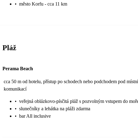
•
město Korfu - cca 11 km
Pláž
Perama Beach
cca 50 m od hotelu, přístup po schodech nebo podchodem pod místn
komunikací
•
veřejná oblázkovo-písčitá pláž s pozvolným vstupem do moř
•
slunečníky a lehátka na pláži zdarma
•
bar All inclusive