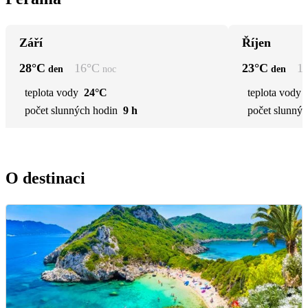
Září
Říjen
28
°C
16
°C
23
°C
1
den
noc
den
teplota vody
24°C
teplota vody
počet slunných hodin
9 h
počet slunnýc
O destinaci