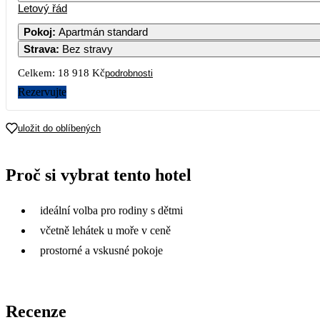
Letový řád
1
2
3
4
5
6
9 459
Pokoj
:
Apartmán standard
Strava
:
Bez stravy
7
8
9
10
11
12
13
Celkem:
18 918 Kč
podrobnosti
14
15
16
17
18
19
20
Rezervujte
9 729
10 389
8 989
9 219
9 409
7 119
21
22
23
24
25
26
27
uložit do oblíbených
7 709
8 139
9 759
10 549
9 479
8 689
7 009
28
29
30
Proč si vybrat tento hotel
6 839
6 649
7 779
ideální volba pro rodiny s dětmi
včetně lehátek u moře v ceně
prostorné a vskusné pokoje
Recenze