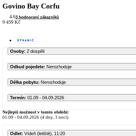
Govino Bay Corfu
4.6
3 hodnocení zákazníků
9 459 Kč
Osoby
:
2 dospělí
Odkud pojedete
:
Nerozhoduje
Délka pobytu
:
Nerozhoduje
Termín
:
01.09 - 04.09.2026
Září 2026
Nejlepší možnost v tomto období:
01.09
-
04.09.2026
(4 dny, 3 noci)
PO
ÚT
ST
ČT
PÁ
SO
NE
Odlet
:
Vídeň (letiště), 11:20