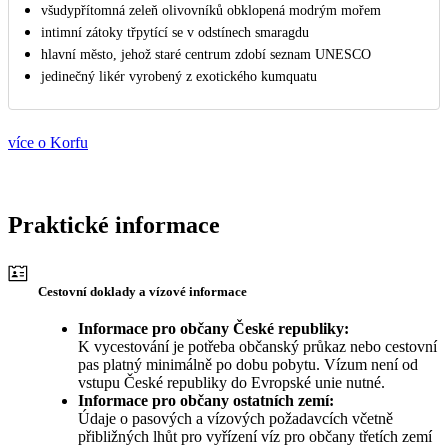
všudypřítomná zeleň olivovníků obklopená modrým mořem
intimní zátoky třpytící se v odstínech smaragdu
hlavní město, jehož staré centrum zdobí seznam UNESCO
jedinečný likér vyrobený z exotického kumquatu
více o Korfu
Praktické informace
Cestovní doklady a vízové informace
Informace pro občany České republiky:
K vycestování je potřeba občanský průkaz nebo cestovní
pas platný minimálně po dobu pobytu. Vízum není od
vstupu České republiky do Evropské unie nutné.
Informace pro občany ostatních zemí:
Údaje o pasových a vízových požadavcích včetně
přibližných lhůt pro vyřízení víz pro občany třetích zemí