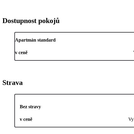
Dostupnost pokojů
Apartmán standard
v ceně
Strava
Bez stravy
v ceně
Vy