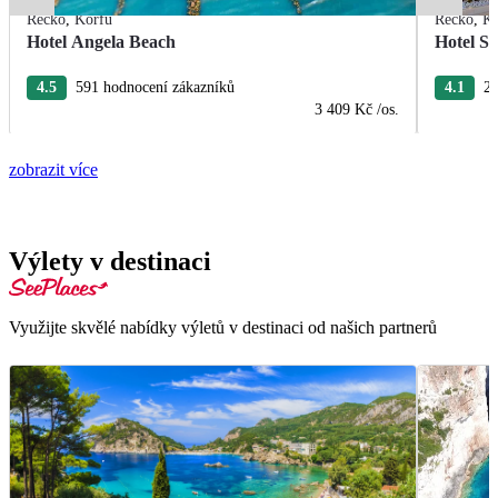
Řecko
,
Korfu
Řecko
,
Ko
Hotel Angela Beach
Hotel S
4.5
591 hodnocení zákazníků
4.1
27
3 409 Kč
/os.
zobrazit více
Výlety v destinaci
Využijte skvělé nabídky výletů v destinaci od našich partnerů