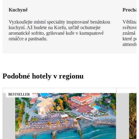
Kuchyně
Procház
Vyzkoušejte místní speciality inspirované benátskou
Většina
kuchyní. Až budete na Korfu, určitě ochutnejte
světové
aromatické sofrito, grilované kuře v kumquatové
známá s
omáčce a pastisadu.
které po
atmosfér
Podobné hotely v regionu
BESTSELLER