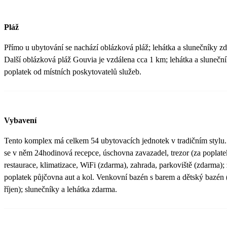
Pláž
Přímo u ubytování se nachází oblázková pláž; lehátka a slunečníky z
Další oblázková pláž Gouvia je vzdálena cca 1 km; lehátka a slunečn
poplatek od místních poskytovatelů služeb.
Vybavení
Tento komplex má celkem 54 ubytovacích jednotek v tradičním stylu
se v něm 24hodinová recepce, úschovna zavazadel, trezor (za poplate
restaurace, klimatizace, WiFi (zdarma), zahrada, parkoviště (zdarma);
poplatek půjčovna aut a kol. Venkovní bazén s barem a dětský bazén 
říjen); slunečníky a lehátka zdarma.