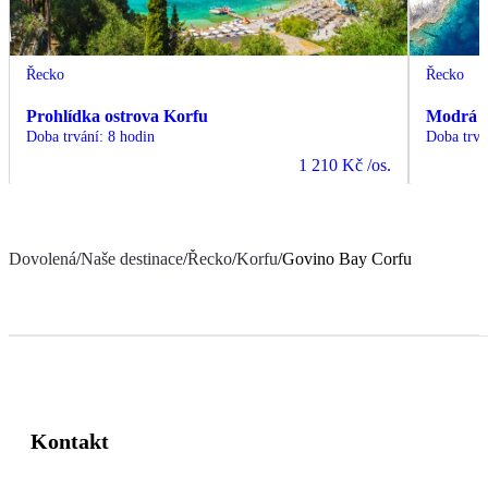
Řecko
Řecko
Prohlídka ostrova Korfu
Modrá l
Doba trvání
:
8 hodin
Doba trvá
1 210 Kč
/os.
Dovolená
/
Naše destinace
/
Řecko
/
Korfu
/
Govino Bay Corfu
Kontakt