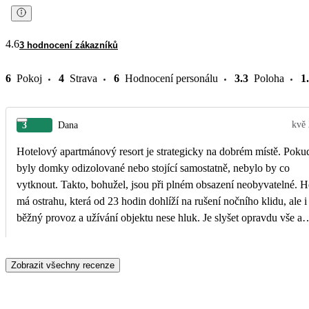
4.6
3 hodnocení zákazníků
6
Pokoj
4
Strava
6
Hodnocení personálu
3.3
Poloha
1
kvě
3
Dana
Hotelový apartmánový resort je strategicky na dobrém místě. Poku
byly domky odizolované nebo stojící samostatně, nebylo by co
vytknout. Takto, bohužel, jsou při plném obsazení neobyvatelné. H
má ostrahu, která od 23 hodin dohlíží na rušení nočního klidu, ale i
běžný provoz a užívání objektu nese hluk. Je slyšet opravdu vše a
velmi hlasitě.
Zobrazit všechny recenze