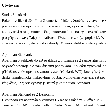
Ubytování
Studio Standard:
Pokoj o velikosti 20 m² má 2 samostatná lůžka. Součástí vybavení je v
příslušenství (koupelna se sprchovým koutem, vysoušeč vlasů, WC),
kout (varná deska, minilednička, mikrovlnná trouba, rychlovarná konv
pro přípravu kávy/čaje), klimatizace, TV/sat., trezor (za poplatek), Wi
zdarma, terasa s výhledem do zahrady. Možnost dětské postýlky zdar
Apartmán Standard:
Apartmán o velikosti 45 m² se skládá z 1 ložnice se 2 samostatnými l
obývacího pokoje s 2 rozkládacími pohovkami. Součástí vybavení je v
příslušenství (koupelna s vanou, vysoušeč vlasů, WC), kuchyňský ko
deska, minilednička, mikrovlnná trouba, rychlovarná konvice, set pro
kávy/čaje). Zbytek výbavy je stejný jako u Studia Standard.
Apartmán Standard se 2 ložnicemi:
Dvoupodlažní apartmán o velikosti 65 m² se skládá ze 2 ložnic se 2
samostatnými lůžky a obývacího pokoje s 2 rozkládacími pohovkami