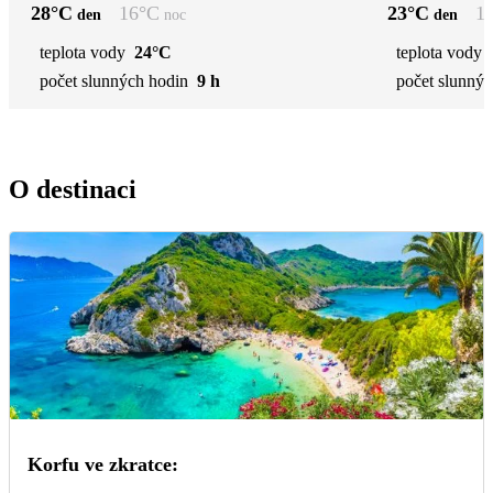
28
°C
16
°C
23
°C
1
den
noc
den
teplota vody
24°C
teplota vody
počet slunných hodin
9 h
počet slunnýc
O destinaci
Korfu ve zkratce: