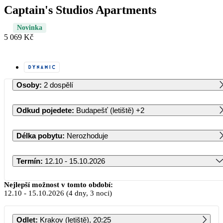
Captain's Studios Apartments
Novinka
5 069 Kč
Osoby
:
2 dospělí
Odkud pojedete
:
Budapešť (letiště)
+2
Délka pobytu
:
Nerozhoduje
Termín
:
12.10 - 15.10.2026
Říjen 2026
Nejlepší možnost v tomto období:
12.10
-
15.10.2026
(4 dny, 3 noci)
PO
ÚT
ST
ČT
PÁ
SO
NE
Odlet
:
Krakov (letiště), 20:25