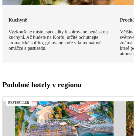
Kuchyně
Procház
Vyzkoušejte místní speciality inspirované benátskou
Většina
kuchyní. Až budete na Korfu, určitě ochutnejte
světové
aromatické sofrito, grilované kuře v kumquatové
známá s
omáčce a pastisadu.
které po
atmosfér
Podobné hotely v regionu
BESTSELLER