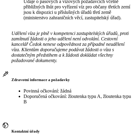
Údaje o pasových a vízových požadavcích včetně
přibližných lhůt pro vyřízení víz pro občany třetích zemí
jsou k dispozici u příslušných úřadů třetí země
(ministerstvo zahraničních věcí, zastupitelský úřad).
Udělení víza je plně v kompetenci zastupitelských úřadů, proti
zamítnutí žádosti o jeho udělení není odvolání. Cestovní
kancelář Čedok nenese odpovědnost za případné neudělení
víza. Klientům doporučujeme podávat žádosti o víza s
dostatečným předstihem a k žádosti dokládat všechny
požadované dokumenty.
Zdravotní informace a požadavky
Povinná očkování: žádná
Doporučená očkování: žloutenka typu A, žloutenka typu
B
Kontaktní úřady