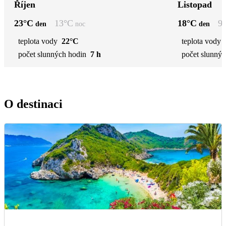
Říjen
Listopad
23
°C
13
°C
18
°C
9
den
noc
den
teplota vody
22°C
teplota vody
počet slunných hodin
7 h
počet slunnýc
O destinaci