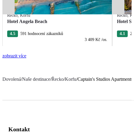
Řecko
,
Korfu
Řecko
,
Ko
Hotel Angela Beach
Hotel S
4.5
591 hodnocení zákazníků
4.1
28
3 409 Kč
/os.
zobrazit více
Dovolená
/
Naše destinace
/
Řecko
/
Korfu
/
Captain's Studios Apartments
Kontakt