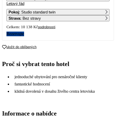
Letový řád
1
2
3
4
6 589
5 759
6 539
4 829
Pokoj
:
Studio standard twin
Strava
:
Bez stravy
5
6
7
8
9
10
11
5 679
5 089
6 939
7 289
5 799
6 519
6 599
Celkem:
10 138 Kč
podrobnosti
12
13
14
15
16
17
18
Rezervujte
5 069
5 199
6 259
6 109
5 689
6 889
4 799
19
20
21
22
23
24
25
uložit do oblíbených
5 359
4 899
12 799
11 309
26
27
28
29
30
31
Proč si vybrat tento hotel
jednoduché ubytování pro nenáročné klienty
fantastické hodnocení
klidná dovolená v dosahu živého centra letoviska
Informace o nabídce