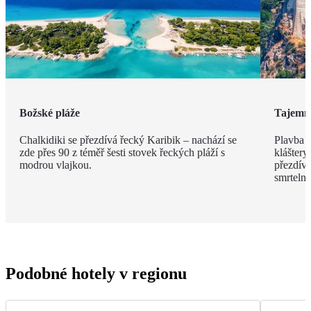
Božské pláže
Tajemn
Chalkidiki se přezdívá řecký Karibik – nachází se
Plavba 
zde přes 90 z téměř šesti stovek řeckých pláží s
kláštery
modrou vlajkou.
přezdíva
smrteln
Podobné hotely v regionu