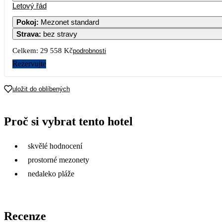
Letový řád
1
2
Pokoj
:
Mezonet standard
Strava
:
bez stravy
3
4
5
6
7
8
9
Celkem:
29 558 Kč
podrobnosti
10
11
12
13
14
15
16
Rezervujte
17 759
17 599
17
18
19
20
21
22
23
uložit do oblíbených
24
25
26
27
28
29
30
Proč si vybrat tento hotel
14 779
31
skvělé hodnocení
13 759
prostorné mezonety
nedaleko pláže
Recenze