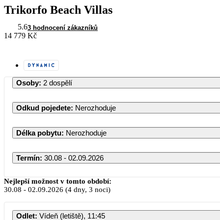
Trikorfo Beach Villas
5.6
3 hodnocení zákazníků
14 779 Kč
Osoby
:
2 dospělí
Odkud pojedete
:
Nerozhoduje
Délka pobytu
:
Nerozhoduje
Termín
:
30.08 - 02.09.2026
Srpen 2026
Nejlepší možnost v tomto období:
30.08
-
02.09.2026
(4 dny, 3 noci)
PO
ÚT
ST
ČT
PÁ
SO
NE
Odlet
:
Vídeň (letiště), 11:45