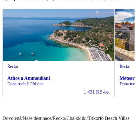
Řecko
Řecko
Athos a Ammouliani
Meteor
Doba trvání
:
Půl dne
Doba trvá
1 431 Kč
/os.
Dovolená
/
Naše destinace
/
Řecko
/
Chalkidiki
/
Trikorfo Beach Villas