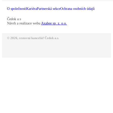
O společnosti
Kariéra
Partnerská sekce
Ochrana osobních údajů
Čedok a.s
Návrh a realizace webu
Axabee sp. z. o.o.
© 2026, cestovní kancelář Čedok a.s.