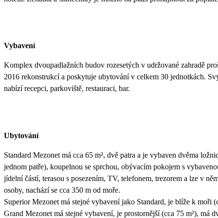
Vybavení
Komplex dvoupadlažních budov rozesetých v udržované zahradě proš
2016 rekonstrukcí a poskytuje ubytování v celkem 30 jednotkách. S
nabízí recepci, parkoviště, restauraci, bar.
Ubytování
Standard Mezonet má cca 65 m², dvě patra a je vybaven dvěma ložni
jednom patře), koupelnou se sprchou, obývacím pokojem s vybaveno
jídelní částí, terasou s posezením, TV, telefonem, trezorem a lze v ně
osoby, nachází se cca 350 m od moře.
Superior Mezonet má stejné vybavení jako Standard, je blíže k moři (
Grand Mezonet má stejné vybavení, je prostornější (cca 75 m²), má dv