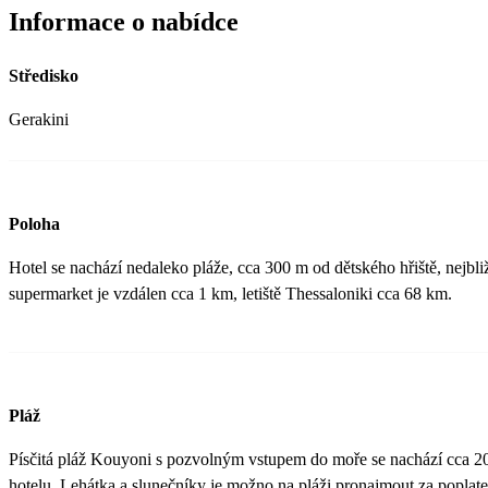
Informace o nabídce
Středisko
Gerakini
Poloha
Hotel se nachází nedaleko pláže, cca 300 m od dětského hřiště, nejbli
supermarket je vzdálen cca 1 km, letiště Thessaloniki cca 68 km.
Pláž
Písčitá pláž Kouyoni s pozvolným vstupem do moře se nachází cca 2
hotelu. Lehátka a slunečníky je možno na pláži pronajmout za poplate