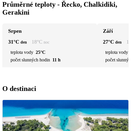
Průměrné teploty - Řecko, Chalkidiki,
Gerakini
Srpen
Září
31
°C
18
°C
27
°C
1
den
noc
den
teplota vody
25°C
teplota vody
počet slunných hodin
11 h
počet slunnýc
O destinaci