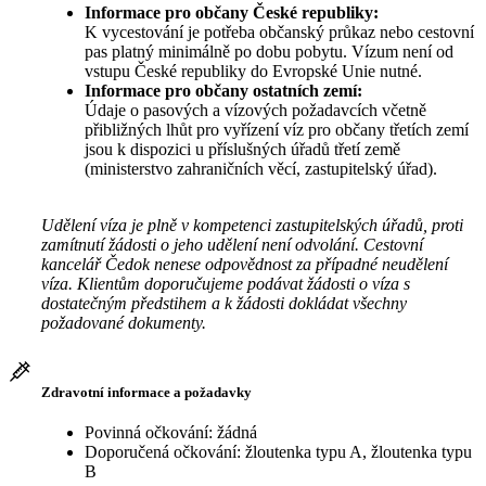
Informace pro občany České republiky:
K vycestování je potřeba občanský průkaz nebo cestovní
pas platný minimálně po dobu pobytu. Vízum není od
vstupu České republiky do Evropské Unie nutné.
Informace pro občany ostatních zemí:
Údaje o pasových a vízových požadavcích včetně
přibližných lhůt pro vyřízení víz pro občany třetích zemí
jsou k dispozici u příslušných úřadů třetí země
(ministerstvo zahraničních věcí, zastupitelský úřad).
Udělení víza je plně v kompetenci zastupitelských úřadů, proti
zamítnutí žádosti o jeho udělení není odvolání. Cestovní
kancelář Čedok nenese odpovědnost za případné neudělení
víza. Klientům doporučujeme podávat žádosti o víza s
dostatečným předstihem a k žádosti dokládat všechny
požadované dokumenty.
Zdravotní informace a požadavky
Povinná očkování: žádná
Doporučená očkování: žloutenka typu A, žloutenka typu
B