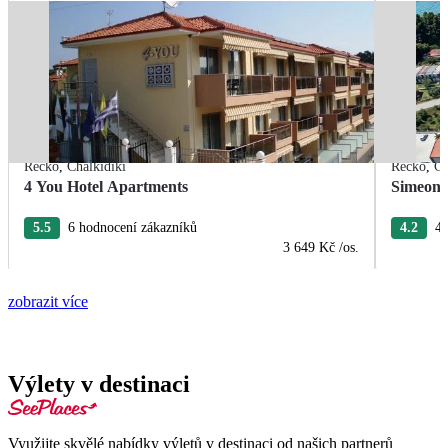
Řecko
,
Chalkidiki
Řecko
,
Ch
4 You Hotel Apartments
Simeon 
5.5
6 hodnocení zákazníků
4.2
4 
3 649 Kč
/os.
zobrazit více
Výlety v destinaci
Využijte skvělé nabídky výletů v destinaci od našich partnerů