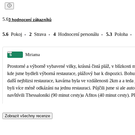
5.6
3 hodnocení zákazníků
5.6
Pokoj
2
Strava
4
Hodnocení personálu
5.3
Poloha
6
Miriama
Prostorné a výborně vybavené vilky, krásná čistá pláž, v blízkosti m
kde jsme bydleli výborná restaurace, plážový bar k dispozici. Bohu
další nejblizsi restaurace, kavárna byla ve vzdálenosti 2km a a teda
byli více méně odkázáni na jednu restauraci. Půjčili jsme si ale auto
navštívili Thessaloniki (90 minut cesty)a Afitos (40 minut cesty). P
ale vzhledem na konec sezóny hodně ticha dovolená.
Zobrazit všechny recenze