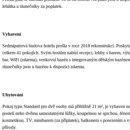
lehátka a slunečníky za poplatek.
Vybavení
Sedmipatrová budova hotelu prošla v roce 2018 rekonstrukcí. Poskyt
celkem 41 pokojích. Svým hostům nabízí recepci, lobby s barem, výtah
bar, WiFi (zdarma), venkovní bazén s integrovaným dětským bazénem
slunečníky jsou u bazénu k dispozici zdarma.
Ubytování
Pokoj typu Standard pro dvě osoby má přibližně 21 m², je vybaven 
postelí nebo dvěma samostatnými lůžky, koupelnou se sprchou, fénem
kosmetikou, TV, minibarem (za příplatek), balkonem s posezením a 
přírody.