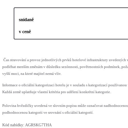
snídaně
v ceně
Čas stravování a provoz jednotlivých prvků hotelové infrastruktury uvedených
podléhat menším změnám v důsledku sezónnosti, povětrnostních podmínek, pož
vyšší moci, na které majitel nemá vliv.
Informace o oficiální kategorizaci hotelu je v souladu s kategorizací používanou 
Každá země uplatňuje vlastní kritéria pro udělení konkrétní kategorie.
Polovina hvězdičky uvedená ve slovním popisu může označovat nadhodnoceno
podhodnocenou kategorii ve srovnání s oficiální kategorií.
Kód nabídky:
AGRSKG7THA