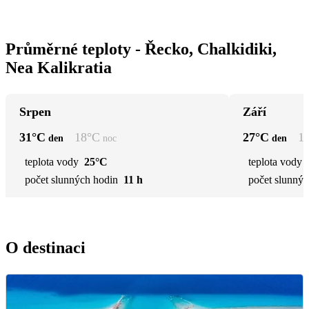
Průměrné teploty - Řecko, Chalkidiki,
Nea Kalikratia
Srpen
Září
31
°C
18
°C
27
°C
1
den
noc
den
teplota vody
25°C
teplota vody
počet slunných hodin
11 h
počet slunnýc
O destinaci