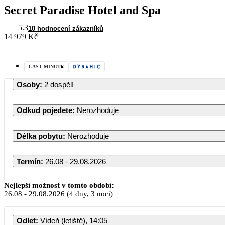
Secret Paradise Hotel and Spa
5.3
10 hodnocení zákazníků
14 979 Kč
LAST MINUTE
Osoby
:
2 dospělí
Odkud pojedete
:
Nerozhoduje
Délka pobytu
:
Nerozhoduje
Termín
:
26.08 - 29.08.2026
Srpen 2026
Nejlepší možnost v tomto období:
26.08
-
29.08.2026
(4 dny, 3 noci)
PO
ÚT
ST
ČT
PÁ
SO
NE
Odlet
:
Vídeň (letiště), 14:05