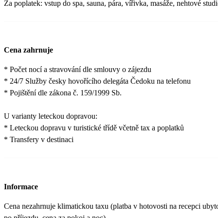
Za poplatek: vstup do spa, sauna, pára, vířivka, masáže, nehtové studi
Cena zahrnuje
* Počet nocí a stravování dle smlouvy o zájezdu
* 24/7 Služby česky hovořícího delegáta Čedoku na telefonu
* Pojištění dle zákona č. 159/1999 Sb.
U varianty leteckou dopravou:
* Leteckou dopravu v turistické třídě včetně tax a poplatků
* Transfery v destinaci
Informace
Cena nezahrnuje klimatickou taxu (platba v hotovosti na recepci ubyt
po příjezdu, cena za pokoj a noc).