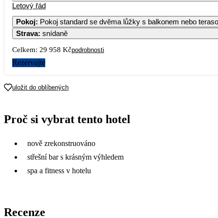
Letový řád
1
2
Pokoj
:
Pokoj standard se dvěma lůžky s balkonem nebo tera
Strava
:
snídaně
3
4
5
6
7
8
9
Celkem:
29 958 Kč
podrobnosti
10
11
12
13
14
15
16
Rezervujte
17
18
19
20
21
22
23
uložit do oblíbených
24
25
26
27
28
29
30
Proč si vybrat tento hotel
14 979
31
nově zrekonstruováno
střešní bar s krásným výhledem
spa a fitness v hotelu
Recenze