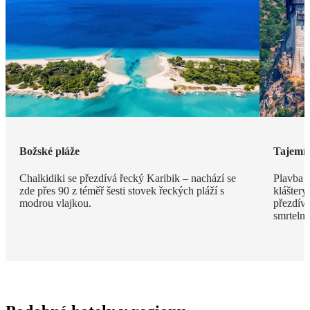
Božské pláže
Tajemn
Chalkidiki se přezdívá řecký Karibik – nachází se
Plavba 
zde přes 90 z téměř šesti stovek řeckých pláží s
kláštery
modrou vlajkou.
přezdíva
smrteln