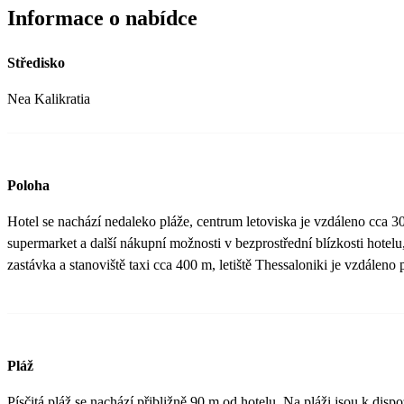
Informace o nabídce
Středisko
Nea Kalikratia
Poloha
Hotel se nachází nedaleko pláže, centrum letoviska je vzdáleno cca 3
supermarket a další nákupní možnosti v bezprostřední blízkosti hotel
zastávka a stanoviště taxi cca 400 m, letiště Thessaloniki je vzdáleno 
Pláž
Písčitá pláž se nachází přibližně 90 m od hotelu. Na pláži jsou k disp