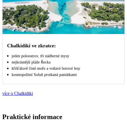
Chalkidiki ve zkratce:
jeden poloostrov, tři nádherné mysy
nejkrásnější pláže Řecka
křišťálově čisté moře a voňavé borové lesy
kosmopolitní Soluň protkaná památkami
více o Chalkidiki
Praktické informace