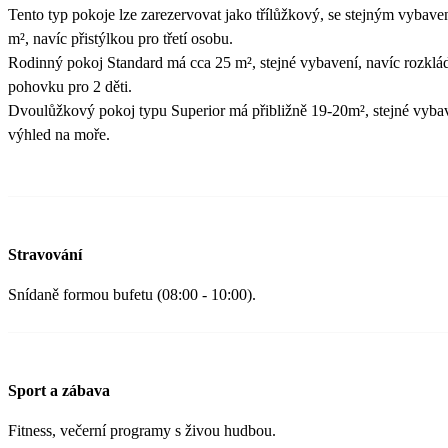
Tento typ pokoje lze zarezervovat jako třílůžkový, se stejným vybave
m², navíc přistýlkou pro třetí osobu.
Rodinný pokoj Standard má cca 25 m², stejné vybavení, navíc rozklá
pohovku pro 2 děti.
Dvoulůžkový pokoj typu Superior má přibližně 19-20m², stejné vybav
výhled na moře.
Stravování
Snídaně formou bufetu (08:00 - 10:00).
Sport a zábava
Fitness, večerní programy s živou hudbou.