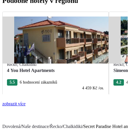
Podobné hotely v regionu
Řecko
,
Chalkidiki
Řecko
,
Ch
4 You Hotel Apartments
Simeon 
5.5
6 hodnocení zákazníků
4.2
4 
4 459 Kč
/os.
zobrazit více
Dovolená
/
Naše destinace
/
Řecko
/
Chalkidiki
/
Secret Paradise Hotel an