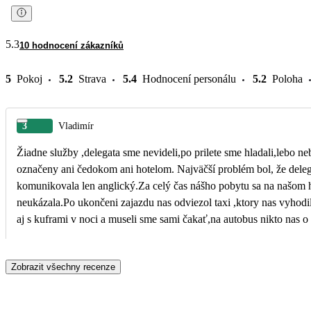
5.3
10 hodnocení zákazníků
5
Pokoj
5.2
Strava
5.4
Hodnocení personálu
5.2
Poloha
3
Vladimír
Žiadne služby ,delegata sme nevideli,po prilete sme hladali,lebo ne
označeny ani čedokom ani hotelom. Najväčší problém bol, že dele
komunikovala len anglický.Za celý čas nášho pobytu sa na našom h
neukázala.Po ukončeni zajazdu nas odviezol taxi ,ktory nas vyhodil
aj s kuframi v noci a museli sme sami čakať,na autobus nikto nas o
neupozornil či niekto pride.
Zobrazit všechny recenze