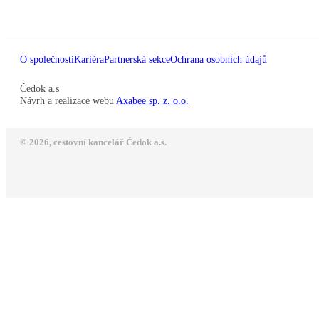
O společnosti
Kariéra
Partnerská sekce
Ochrana osobních údajů
Čedok a.s
Návrh a realizace webu
Axabee sp. z. o.o.
© 2026, cestovní kancelář Čedok a.s.