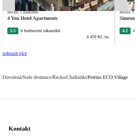
Řecko
,
Chalkidiki
Řecko
,
Ch
4 You Hotel Apartments
Simeon 
5.5
6 hodnocení zákazníků
4.2
4 
4 459 Kč
/os.
zobrazit více
Dovolená
/
Naše destinace
/
Řecko
/
Chalkidiki
/
Petrino ECO Village
Kontakt