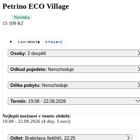
Petrino ECO Village
Novinka
15 109 Kč
LAST MINUTE
Osoby
:
2 dospělí
Odkud pojedete
:
Nerozhoduje
Délka pobytu
:
Nerozhoduje
Termín
:
19.08 - 22.08.2026
Srpen 2026
Nejlepší možnost v tomto období:
19.08
-
22.08.2026
(4 dny, 3 noci)
PO
ÚT
ST
ČT
PÁ
SO
NE
Odlet
:
Bratislava (letiště), 22:25