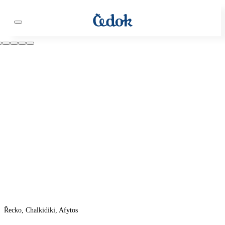
Řecko, Chalkidiki, Afytos