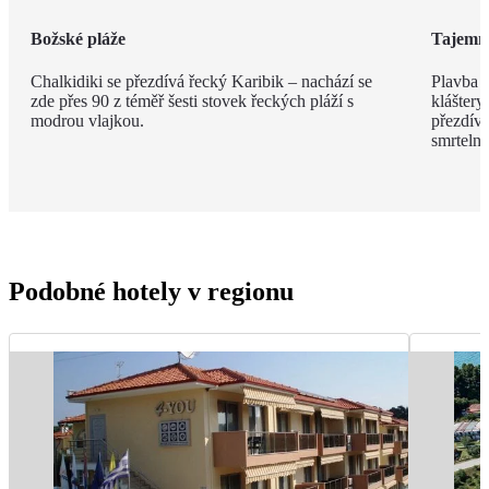
Božské pláže
Tajemn
Chalkidiki se přezdívá řecký Karibik – nachází se
Plavba 
zde přes 90 z téměř šesti stovek řeckých pláží s
kláštery
modrou vlajkou.
přezdíva
smrteln
Podobné hotely v regionu