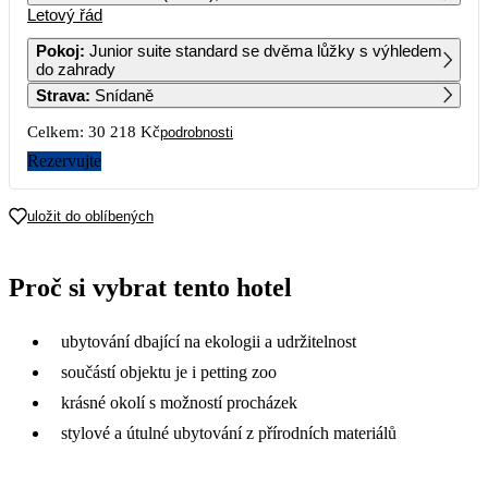
Letový řád
1
2
Pokoj
:
Junior suite standard se dvěma lůžky s výhledem
do zahrady
3
4
5
6
7
8
9
Strava
:
Snídaně
Celkem:
30 218 Kč
podrobnosti
10
11
12
13
14
15
16
Rezervujte
17
18
19
20
21
22
23
22 439
15 109
21 859
16 709
17 079
15 649
uložit do oblíbených
24
25
26
27
28
29
30
15 679
14 889
13 119
20 289
14 959
15 919
Proč si vybrat tento hotel
31
ubytování dbající na ekologii a udržitelnost
součástí objektu je i petting zoo
krásné okolí s možností procházek
stylové a útulné ubytování z přírodních materiálů