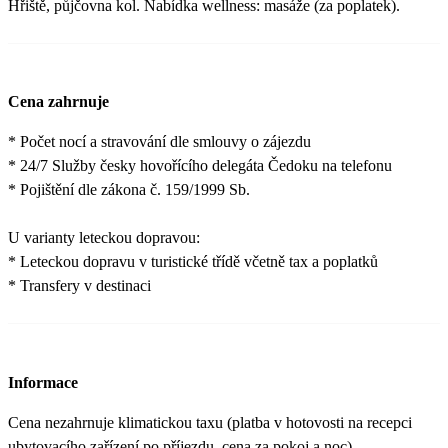
Hřiště, půjčovna kol. Nabídka wellness: masáže (za poplatek).
Cena zahrnuje
* Počet nocí a stravování dle smlouvy o zájezdu
* 24/7 Služby česky hovořícího delegáta Čedoku na telefonu
* Pojištění dle zákona č. 159/1999 Sb.
U varianty leteckou dopravou:
* Leteckou dopravu v turistické třídě včetně tax a poplatků
* Transfery v destinaci
Informace
Cena nezahrnuje klimatickou taxu (platba v hotovosti na recepci
ubytovacího zařízení po příjezdu, cena za pokoj a noc).