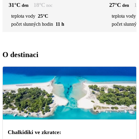
31
°C
18
°C
27
°C
1
den
noc
den
teplota vody
25°C
teplota vody
počet slunných hodin
11 h
počet slunnýc
O destinaci
Chalkidiki ve zkratce: