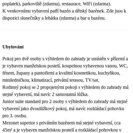
poplatek), parkoviště (zdarma), restaurace, WiFi (zdarma).
K venkovnímu vybavení patří bazén a dětský bazének. Zde jsou k
dispozici slunečníky a lehátka (zdarma) a bar u bazénu.
Ubytování
Pokoj pro dvě osoby s výhledem do zahrady je umístěn v přízemí a
je vybaven manželskou postelí, koupelnou vybavenou vanou, WC,
fénem, župany a pantoflemi a kvalitní kosmetikou, kuchyňkou,
miniledničkou, klimatizací, privátní terasou, TV/sat.
Rodinný pokoj se 2 propojenými pokoji s výhledem do zahrady má
stejné vybavení, má navíc 2 samostatná lůžka.
Junior suite standard pro 2 osoby s výhledem do zahrady má stejné
vybavení jako dvoulůžkový pokoj, má navíc rozkládací pohovku
pro 3. osobu.
Mezonet superior s privátním bazénem má stejné vybavení, cca
45m² a je vybaven manželskou postelí a rozkládací pohovkou v