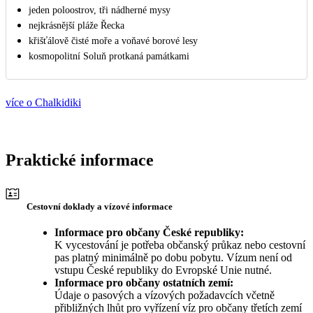
jeden poloostrov, tři nádherné mysy
nejkrásnější pláže Řecka
křišťálově čisté moře a voňavé borové lesy
kosmopolitní Soluň protkaná památkami
více o Chalkidiki
Praktické informace
Cestovní doklady a vízové informace
Informace pro občany České republiky:
K vycestování je potřeba občanský průkaz nebo cestovní
pas platný minimálně po dobu pobytu. Vízum není od
vstupu České republiky do Evropské Unie nutné.
Informace pro občany ostatních zemí:
Údaje o pasových a vízových požadavcích včetně
přibližných lhůt pro vyřízení víz pro občany třetích zemí