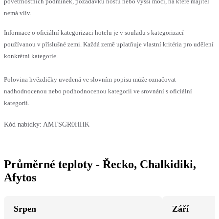
povětrnostních podmínek, požadavků hostů nebo vyšší moci, na které majitel
nemá vliv.
Informace o oficiální kategorizaci hotelu je v souladu s kategorizací
používanou v příslušné zemi. Každá země uplatňuje vlastní kritéria pro udělení
konkrétní kategorie.
Polovina hvězdičky uvedená ve slovním popisu může označovat
nadhodnocenou nebo podhodnocenou kategorii ve srovnání s oficiální
kategorií.
Kód nabídky:
AMTSGR0HHK
Průměrné teploty - Řecko, Chalkidiki,
Afytos
Srpen
Září