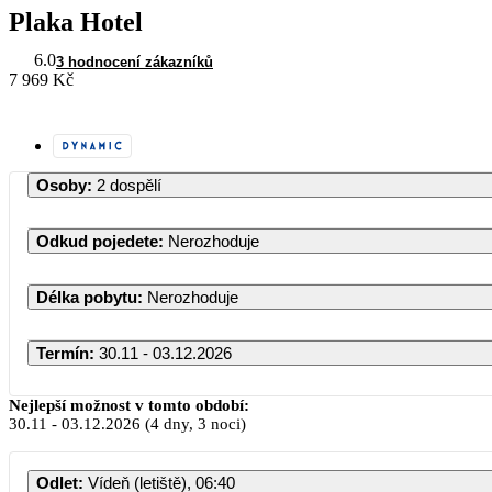
Plaka Hotel
6.0
3 hodnocení zákazníků
7 969 Kč
Osoby
:
2 dospělí
Odkud pojedete
:
Nerozhoduje
Délka pobytu
:
Nerozhoduje
Termín
:
30.11 - 03.12.2026
Listopad 2026
Nejlepší možnost v tomto období:
30.11
-
03.12.2026
(4 dny, 3 noci)
PO
ÚT
ST
ČT
PÁ
SO
NE
Odlet
:
Vídeň (letiště), 06:40