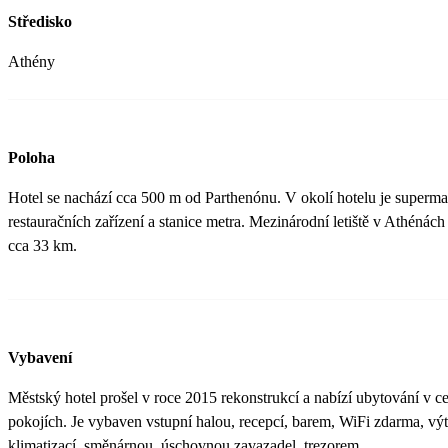
Středisko
Athény
Poloha
Hotel se nachází cca 500 m od Parthenónu. V okolí hotelu je superma
restauračních zařízení a stanice metra. Mezinárodní letiště v Athénách
cca 33 km.
Vybavení
Městský hotel prošel v roce 2015 rekonstrukcí a nabízí ubytování v 
pokojích. Je vybaven vstupní halou, recepcí, barem, WiFi zdarma, vý
klimatizací, směnárnou, úschovnou zavazadel, trezorem.