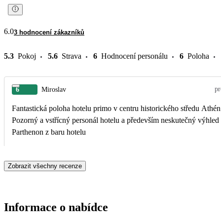
6.0
3 hodnocení zákazníků
5.3
Pokoj
5.6
Strava
6
Hodnocení personálu
6
Poloha
pr
6
Miroslav
Fantastická poloha hotelu primo v centru historického středu Athén
Pozorný a vstřícný personál hotelu a především neskutečný výhled
Parthenon z baru hotelu
Zobrazit všechny recenze
Informace o nabídce