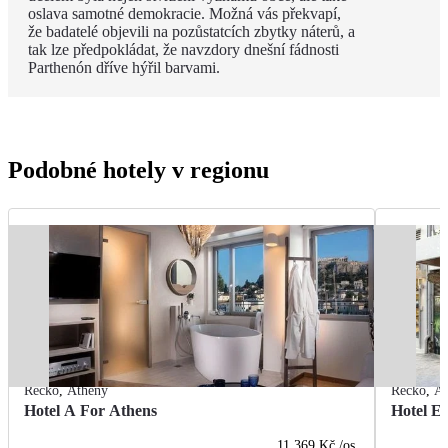
oslava samotné demokracie. Možná vás překvapí,
že badatelé objevili na pozůstatcích zbytky náterů, a
tak lze předpokládat, že navzdory dnešní fádnosti
Parthenón dříve hýřil barvami.
Podobné hotely v regionu
Řecko
,
Athény
Řecko
,
At
Hotel A For Athens
Hotel El
11 369 Kč
/os.