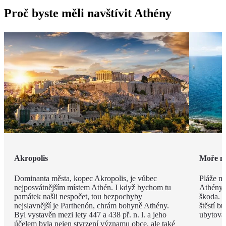
Proč byste měli navštívit Athény
Akropolis
Moře n
Dominanta města, kopec Akropolis, je vůbec
Pláže mo
nejposvátnějším místem Athén. I když bychom tu
Athény v
památek našli nespočet, tou bezpochyby
škoda. U
nejslavnější je Parthenón, chrám bohyně Athény.
štěstí b
Byl vystavěn mezi lety 447 a 438 př. n. l. a jeho
ubytová
účelem byla nejen stvrzení významu obce, ale také