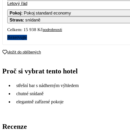
Letový řád
1
Pokoj
:
Pokoj standard economy
Strava
:
snídaně
2
3
4
5
6
7
8
Celkem:
15 938 Kč
podrobnosti
9
10
11
12
13
14
15
Rezervujte
16
17
18
19
20
21
22
uložit do oblíbených
23
24
25
26
27
28
29
Proč si vybrat tento hotel
9 569
30
střešní bar s nádherným výhledem
7 969
chutné snídaně
elegantně zařízené pokoje
Recenze