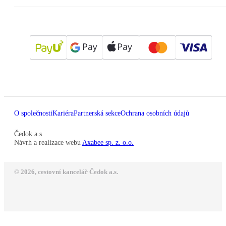
O společnosti
Kariéra
Partnerská sekce
Ochrana osobních údajů
Čedok a.s
Návrh a realizace webu
Axabee sp. z. o.o.
© 2026, cestovní kancelář Čedok a.s.