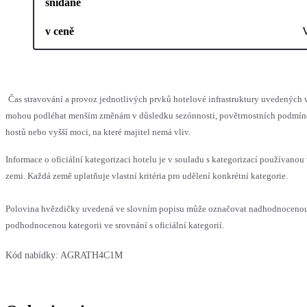
snídaně
v ceně
Čas stravování a provoz jednotlivých prvků hotelové infrastruktury uvedených 
mohou podléhat menším změnám v důsledku sezónnosti, povětrnostních podmín
hostů nebo vyšší moci, na které majitel nemá vliv.
Informace o oficiální kategorizaci hotelu je v souladu s kategorizací používanou 
zemi. Každá země uplatňuje vlastní kritéria pro udělení konkrétní kategorie.
Polovina hvězdičky uvedená ve slovním popisu může označovat nadhodnoceno
podhodnocenou kategorii ve srovnání s oficiální kategorií.
Kód nabídky:
AGRATH4C1M