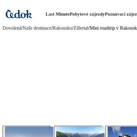
Last Minute
Pobytové zájezdy
Poznávací záje
více fotografií (20)
Dovolená
/
Naše destinace
/
Rakousko
/
Zillertal
/
Mini roadtrip v Rakousk