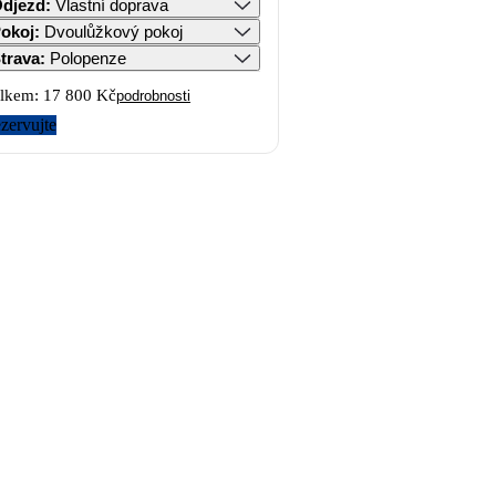
djezd
:
Vlastní doprava
okoj
:
Dvoulůžkový pokoj
trava
:
Polopenze
lkem:
17 800 Kč
podrobnosti
zervujte