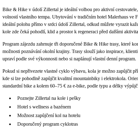
Bike & Hike v údolí Zillertal je ideální volbou pro aktivní cestovatel
volností vlastního tempa. Ubytování v tradičním hotel Malerhaus ve F
ideální polohu přímo v srdci údolí Zillertal, odkud můžete vyrazit k
kole zde čeká pohodlí, klid a prostor k regeneraci před dalšími aktivit
Program zájezdu zahrnuje tři doporučené Bike & Hike trasy, které kom
možnosti poznávání okolní krajiny. Trasy slouží jako inspirace, klienti 
upraví podle své výkonnosti nebo si naplánují vlastní denní program.
Pokud si nepřivezete vlastné cyklo výbavu, kola je možno zapůjčit p
kde si lze pohodlně zapůjčit kvalitní mountainbiky i elektrokola. Orien
standardní bike a kolem 60–75 € za e-bike, podle typu a délky výpůjč
Poznejte Zillertal na kole i pešky
Hotel s wellness a bazénem
Možnost zapůjčení kol na hotelu
Doporučený program cyklotras