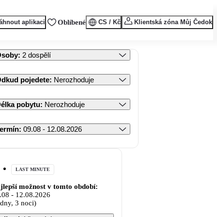
áhnout aplikaci
Oblíbené
CS / Kč
Klientská zóna Můj Čedok
Osoby
:
2 dospělí
dkud pojedete
:
Nerozhoduje
élka pobytu
:
Nerozhoduje
ermín
:
09.08 - 12.08.2026
LAST MINUTE
jlepší možnost v tomto období:
.08
-
12.08.2026
 dny, 3 noci)