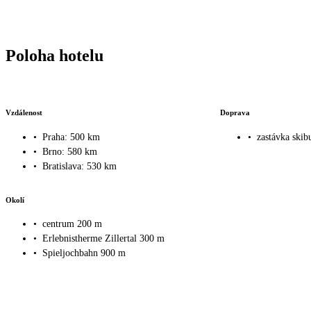
Poloha hotelu
Vzdálenost
Doprava
•
Praha: 500 km
•
zastávka skib
•
Brno: 580 km
•
Bratislava: 530 km
Okolí
•
centrum 200 m
•
Erlebnistherme Zillertal 300 m
•
Spieljochbahn 900 m