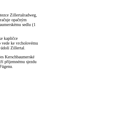
ezce Zillertalradweg,
okračuje opačným
hbaumerskému sedlu (1
ke kapličce
ap vede ke vrcholovému
dolí Zillertal.
 přes Kerschbaumerské
atří příjemnému sjezdu
 Fügenu.