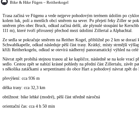
Bike & Hike Fügen – Reitherkogel
Trasa začíná ve Fügenu a vede nejprve pohodovým terénem údolím po cyklost
kolem luk, polí a menších obcí směrem na sever. Po přejetí řeky Ziller se p
směrem přes obec Bruck, odkud začíná delší, ale plynulé stoupání ke Kersc
111 m), které tvoří přirozený přechod mezi údolími Zillertal a Alpbachtal.
Ze sedla se pokračuje směrem na Reither Kogel, přibližně po 2 km se dorazí 
Schwablkapelle, odkud následuje pěší část trasy. Krátký, místy strmější výšl
kříži Reitherkogelu, odkud se otevírá nádherný panoramatický výhled na celé ú
Návrat zpět probíhá stejnou trasou až ke kapličce, následně se na kole vrací
sedlo. Cestou zpět se nabízí krásné pohledy na přední část Zillertalu, závěr p
s několika zatáčkami a serpentinami do obce Hart a pohodový návrat zpět do
převýšení: cca 936 m
délka trasy: cca 32,3 km
obtížnost: bike lehké (modré), pěší část středně náročná
orientační čas: cca 4 h 50 min