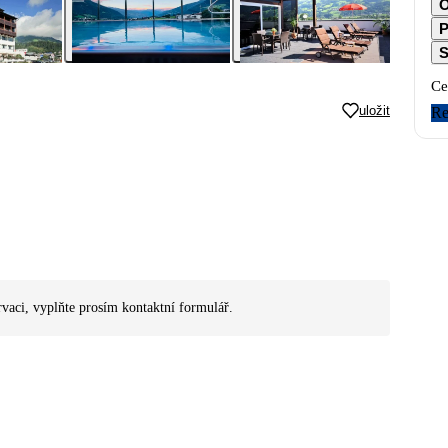
O
P
S
Ce
uložit
Re
rvaci, vyplňte prosím kontaktní formulář.