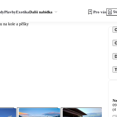
zdy
Plavby
Exotika
Další nabídka
Pro vás
St
u na kole a pěšky
O
D
T
Ne
09
(4