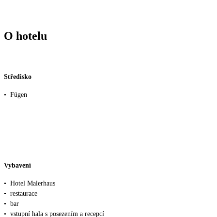
O hotelu
Středisko
•
Fügen
Vybavení
•
Hotel Malerhaus
•
restaurace
•
bar
•
vstupní hala s posezením a recepcí