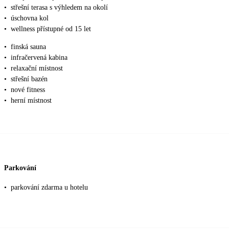
•
střešní terasa s výhledem na okolí
•
úschovna kol
•
wellness přístupné od 15 let
•
finská sauna
•
infračervená kabina
•
relaxační místnost
•
střešní bazén
•
nové fitness
•
herní místnost
Parkování
•
parkování zdarma u hotelu