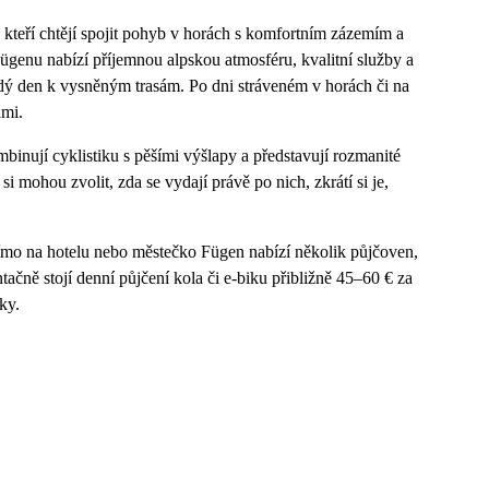
e, kteří chtějí spojit pohyb v horách s komfortním zázemím a
ügenu nabízí příjemnou alpskou atmosféru, kvalitní služby a
aždý den k vysněným trasám. Po dni stráveném v horách či na
ami.
binují cyklistiku s pěšími výšlapy a představují rozmanité
si mohou zvolit, zda se vydají právě po nich, zkrátí si je,
římo na hotelu nebo městečko Fügen nabízí několik půjčoven,
tačně stojí denní půjčení kola či e-biku přibližně 45–60 € za
ky.