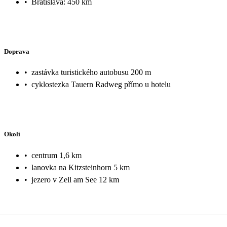
•
Bratislava: 450 km
Doprava
•
zastávka turistického autobusu 200 m
•
cyklostezka Tauern Radweg přímo u hotelu
Okolí
•
centrum 1,6 km
•
lanovka na Kitzsteinhorn 5 km
•
jezero v Zell am See 12 km