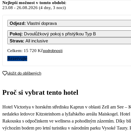
Srpen 2
Nejlepší možnost v tomto období:
23.08
-
26.08.2026
(4 dny, 3 noci)
PO
ÚT
ST
ČT
Odjezd
:
Vlastní doprava
Pokoj
:
Dvoulůžkový pokoj s přistýlkou Typ B
Strava
:
All inclusive
3
4
5
6
Celkem:
15 720 Kč
podrobnosti
Rezervujte
10
11
12
13
uložit do oblíbených
17
18
19
20
Proč si vybrat tento hotel
24
25
26
27
7 860
Hotel Victoriya v horském středisku Kaprun v oblasti Zell am See – K
31
7 300
nedaleko ledovce Kitzsteinhorn a lyžařského areálu Maiskogel. Hotel je
Rakousku s odpočinkem ve wellness a pohodlným zázemím. Díky blízk
výchozím bodem pro letní turistiku v národním parku Vysoké Taury. 