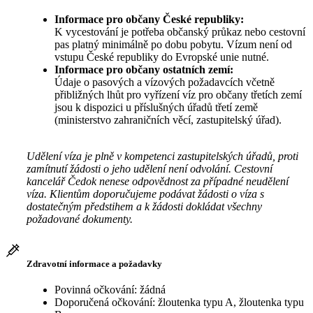
Informace pro občany České republiky:
K vycestování je potřeba občanský průkaz nebo cestovní
pas platný minimálně po dobu pobytu. Vízum není od
vstupu České republiky do Evropské unie nutné.
Informace pro občany ostatních zemí:
Údaje o pasových a vízových požadavcích včetně
přibližných lhůt pro vyřízení víz pro občany třetích zemí
jsou k dispozici u příslušných úřadů třetí země
(ministerstvo zahraničních věcí, zastupitelský úřad).
Udělení víza je plně v kompetenci zastupitelských úřadů, proti
zamítnutí žádosti o jeho udělení není odvolání. Cestovní
kancelář Čedok nenese odpovědnost za případné neudělení
víza. Klientům doporučujeme podávat žádosti o víza s
dostatečným předstihem a k žádosti dokládat všechny
požadované dokumenty.
Zdravotní informace a požadavky
Povinná očkování: žádná
Doporučená očkování: žloutenka typu A, žloutenka typu