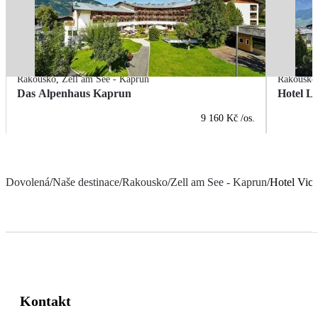
Rakousko
,
Zell am See - Kaprun
Rakousko
Das Alpenhaus Kaprun
Hotel La
9 160 Kč
/os.
Dovolená
/
Naše destinace
/
Rakousko
/
Zell am See - Kaprun
/
Hotel Vict
Kontakt