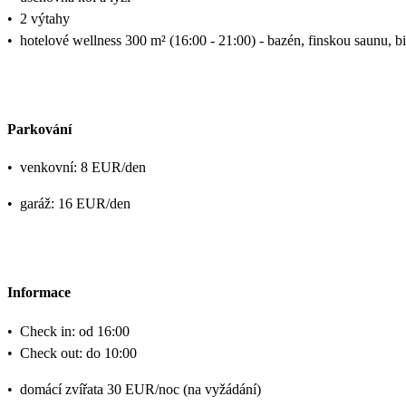
•
2 výtahy
•
hotelové wellness 300 m² (16:00 - 21:00) - bazén, finskou saunu, bio
Parkování
•
venkovní: 8 EUR/den
•
garáž: 16 EUR/den
Informace
•
Check in: od 16:00
•
Check out: do 10:00
•
domácí zvířata 30 EUR/noc (na vyžádání)