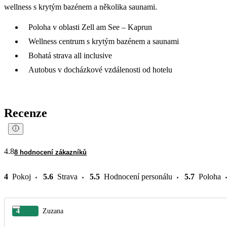
wellness s krytým bazénem a několika saunami.
Poloha v oblasti Zell am See – Kaprun
Wellness centrum s krytým bazénem a saunami
Bohatá strava all inclusive
Autobus v docházkové vzdálenosti od hotelu
Recenze
4.8
8 hodnocení zákazníků
4
Pokoj
5.6
Strava
5.5
Hodnocení personálu
5.7
Poloha
4
Zuzana