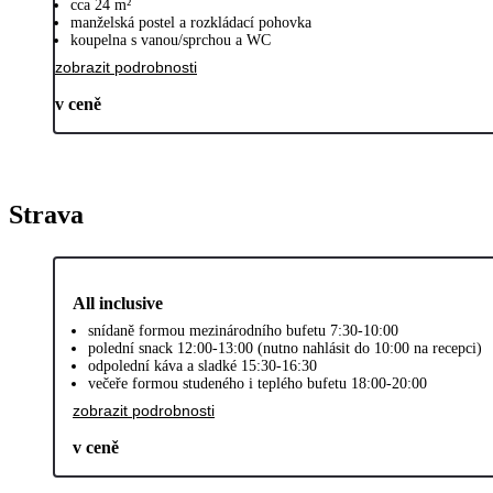
cca 24 m²
manželská postel a rozkládací pohovka
koupelna s vanou/sprchou a WC
zobrazit podrobnosti
v ceně
Strava
All inclusive
snídaně formou mezinárodního bufetu 7:30-10:00
polední snack 12:00-13:00 (nutno nahlásit do 10:00 na recepci)
odpolední káva a sladké 15:30-16:30
večeře formou studeného i teplého bufetu 18:00-20:00
zobrazit podrobnosti
v ceně