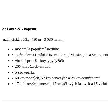
Zell am See
-
kaprun
nadmořská výška: 450 m - 3 030 m.n.m.
•
moderní a populární sředisko
•
složené ze skiareálů Kitzsteinhornu, Maiskogelu a Schmitte
•
vhodné pro všechny typy lyžařů
•
200 km běžeckých tratí
•
5 snowparků
•
60 km modrých, 52 km červených a 28 km černých tratí
•
17 kabinových lanovek, 17 sedačkových lanovek a 15 vleků