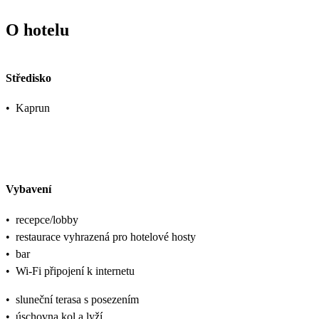
O hotelu
Středisko
•
Kaprun
Vybavení
•
recepce/lobby
•
restaurace vyhrazená pro hotelové hosty
•
bar
•
Wi-Fi připojení k internetu
•
sluneční terasa s posezením
•
úschovna kol a lyží