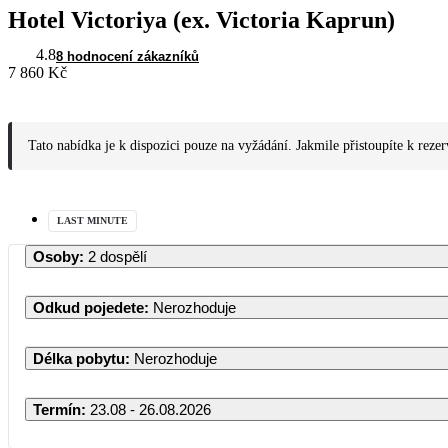
Hotel Victoriya (ex. Victoria Kaprun)
4.8
8 hodnocení zákazníků
7 860 Kč
Tato nabídka je k dispozici pouze na vyžádání. Jakmile přistoupíte k reze
LAST MINUTE
Osoby
:
2 dospělí
Odkud pojedete
:
Nerozhoduje
Délka pobytu
:
Nerozhoduje
Termín
:
23.08 - 26.08.2026